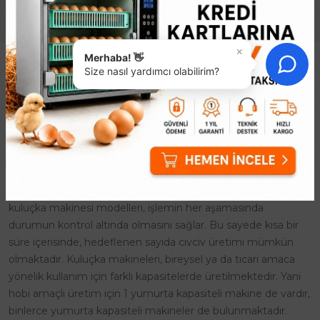
×
Merhaba! 👋
Size nasıl yardımcı olabilirim?
Kuluçka Makinesi
Kuluçka Makinesi ile civciv üretimi, farklı amaçlara yönelik
olarak yapılmaktadır. Civcivler genelde doğal yolla çoğaltılır
ancak bu durum maliyeti arttırdığı gibi, üretim sürecini de
uzatır. Civciv çıkması için gerekli bir mühendislik çalışması
sonucu geliştirilen kuluçka makinesi, verimli üretim için ideal
ürünlerdir. Özel kontrol paneline sahip şekilde tasarlanan
kuluçka makinesi modelleri, işlemin her aşamasında
durumun kontrol altında olmasını sağlar. Bu sayede kısa bir
süre içerisinde, hedeflenen sayıda civciv üretimi mümkün
olmaktadır. Kuluçka makineleri, bireysel ya da ticari amaca
yönelik kullanım için farklı kapasitelerde üretilmektedir. Yani
hobi amaçlı üretim için 1 yumurta kapasiteli makine de vardır,
binlerce yumurta kapasiteli makineler de bulunmaktadır.