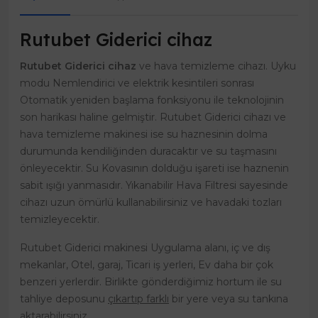
Rutubet Giderici cihaz
Rutubet Giderici cihaz
ve hava temizleme cihazı. Uyku
modu Nemlendirici ve elektrik kesintileri sonrası
Otomatik yeniden başlama fonksiyonu ile teknolojinin
son harikası haline gelmiştir. Rutubet Giderici cihazı ve
hava temizleme makinesi ise su haznesinin dolma
durumunda kendiliğinden duracaktır ve su taşmasını
önleyecektir. Su Kovasının dolduğu işareti ise haznenin
sabit ışığı yanmasıdır. Yıkanabilir Hava Filtresi sayesinde
cihazı uzun ömürlü kullanabilirsiniz ve havadaki tozları
temizleyecektir.
Rutubet Giderici makinesi Uygulama alanı, iç ve dış
mekanlar, Otel, garaj, Ticari iş yerleri, Ev daha bir çok
benzeri yerlerdir. Birlikte gönderdiğimiz hortum ile su
tahliye deposunu
çıkartıp farklı
bir yere veya su tankına
aktarabilirsiniz.