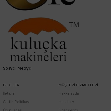
Sosyal Medya
BILGILER
MÜŞTERI HIZMETLERI
İletişim
Hakkımızda
Gizlilik Politikası
Hesabım
Ürün İadesi
Siparişlerim