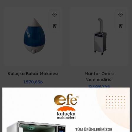
Kuluçka Buhar Makinesi
Mantar Odası
Nemlendirici
1.570,63₺
15.658,74₺
Kuluçka Buhar Makinesi nem
Mantar Odası Nemlendirici
üretmek için kullanılır. Kuluçka
veya ekmek nemlendirici
makinelerinin içinde veya
olarak kullanmak mümkün.
harici olarak kullanılır. Genelde
Mantarhane Buhar Makinesi
Kuluçka Buhar Makine..
olarak adlandırdığımız nem
makinesi çok..