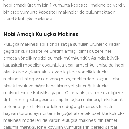
hobi amaçlı üretim için 1 yumurta kapasiteli makine de vardır,
binlerce yumurta kapasiteli makineler de bulunmaktadır.
Üstelik kuluçka makinesi.
Hobi Amaçlı Kuluçka Makinesi
Kuluçka makinesi adı altında satışa sunulan ürünler o kadar
çeşitlidir ki, kapasite ve üretim amaçlı olmak üzere her
amaca yönelik model bulmak mümkündür. Aslında, büyük
kapasiteli modeller çoğunlukla ticari amaçlı kullanılsa da, hobi
olarak civciv çıkarmak isteyen kişilere yönelik kuluçka
makinesi kategorisi de zengin seçeneklerden oluşur. Hobi
olarak tavuk ve diğer kanatlıların yetiştiriciliği, kuluçka
makinelerinde kolaylıkla yapılır. Otomatik çevirme özelliği ve
dijital nem göstergesine sahip kuluçka makinesi, farklı kanatlı
türlerine göre farklı modelleri olduğu gibi birçok kanatlı
hayvan türünü aynı ortamda çoğaltabilecek özellikte kuluçka
makinesi modelleri de vardır. Kuluçka makinesi nin temel
çalışma mantığı, içine koyulan yumurtaların gerekli şartlar