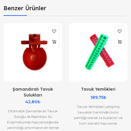
Benzer Ürünler
Şamandıralı Tavuk
Tavuk Yemlikleri
Sulukları
189,75₺
42,80₺
Tavuk Yemlikleri yetişmiş
Otomatik Şamandıralı Tavuk
tavuklar haricinde civciv
Suluğu ile Kesintisiz Su
yemliği olarak ta kullanılır ve
ErişimiKümes hayvancılığında
tüm kanatlı hayvanlar
verimliliği artırmanın en temel
yemlikleri olarak geçerlidir.