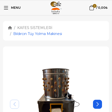
0
MENU
/
0,00₺
KAFES SİSTEMLERİ
Bıldırcın Tüy Yolma Makinesi