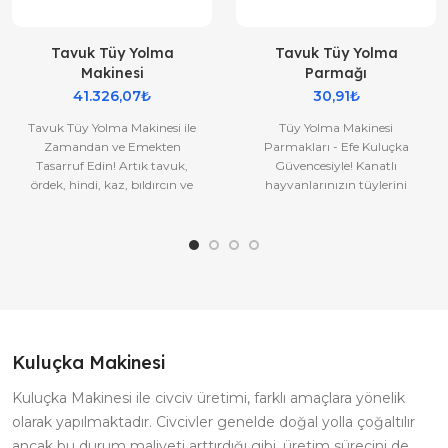
Tavuk Tüy Yolma
Tavuk Tüy Yolma
Makinesi
Parmağı
41.326,07₺
30,91₺
Tavuk Tüy Yolma Makinesi ile
Tüy Yolma Makinesi
Zamandan ve Emekten
Parmakları - Efe Kuluçka
Tasarruf Edin! Artık tavuk,
Güvencesiyle! Kanatlı
ördek, hindi, kaz, bıldırcın ve
hayvanlarınızın tüylerini
diğer kanatlı hayvanlarınızı..
zahmetsizce yolmak mı
istiyorsunuz? Efe Kuluç..
Kuluçka Makinesi
Kuluçka Makinesi ile civciv üretimi, farklı amaçlara yönelik
olarak yapılmaktadır. Civcivler genelde doğal yolla çoğaltılır
ancak bu durum maliyeti arttırdığı gibi, üretim sürecini de