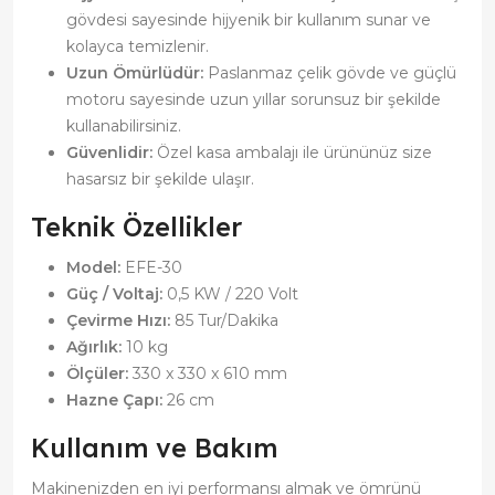
gövdesi sayesinde hijyenik bir kullanım sunar ve
kolayca temizlenir.
Uzun Ömürlüdür:
Paslanmaz çelik gövde ve güçlü
motoru sayesinde uzun yıllar sorunsuz bir şekilde
kullanabilirsiniz.
Güvenlidir:
Özel kasa ambalajı ile ürününüz size
hasarsız bir şekilde ulaşır.
Teknik Özellikler
Model:
EFE-30
Güç / Voltaj:
0,5 KW / 220 Volt
Çevirme Hızı:
85 Tur/Dakika
Ağırlık:
10 kg
Ölçüler:
330 x 330 x 610 mm
Hazne Çapı:
26 cm
Kullanım ve Bakım
Makinenizden en iyi performansı almak ve ömrünü