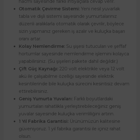
hacmi sayesinde farklı ihtiyaçlara cevap verir.
Otomatik Çevirme Sistemi:
Yeni nesil yuvarlak
tabla ve dişli sistemi sayesinde yumurtalarınız
düzenli aralıklarla otomatik olarak çevrilir, böylece
sizin yapmanız gereken iş azalır ve kuluçka başarı
oranı artar.
Kolay Nemlendirme:
Su şişesi tutucuları ve şeffaf
hortumlar sayesinde nemlendirme işlemini kolayca
yapabilirsiniz. (Su şişeleri pakete dahil değildir.)
Çift Güç Kaynağı:
220 volt elektrikle veya 12 volt
akü ile çalışabilme özelliği sayesinde elektrik
kesintilerinde bile kuluçka sürecini kesintisiz devam
ettirebilirsiniz.
Geniş Yumurta Yuvaları:
Farklı boyutlardaki
yumurtaları rahatlıkla yerleştirebileceğiniz geniş
yuvalar sayesinde kuluçka verimliliğini artırın.
1 Yıl Fabrika Garantisi:
Ürünümüzün kalitesine
güveniyoruz. 1 yıl fabrika garantisi ile içiniz rahat
olsun.