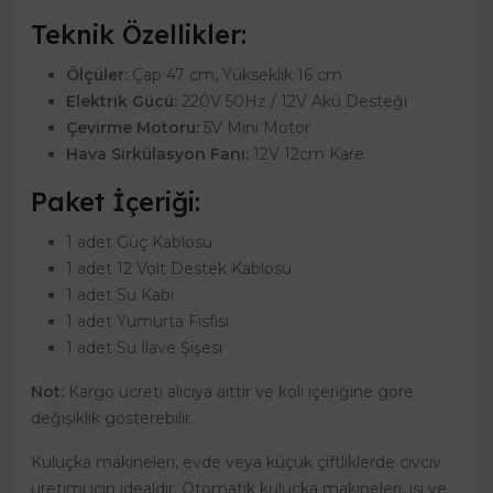
Teknik Özellikler:
Ölçüler:
Çap 47 cm, Yükseklik 16 cm
Elektrik Gücü:
220V 50Hz / 12V Akü Desteği
Çevirme Motoru:
5V Mini Motor
Hava Sirkülasyon Fanı:
12V 12cm Kare
Paket İçeriği:
1 adet Güç Kablosu
1 adet 12 Volt Destek Kablosu
1 adet Su Kabı
1 adet Yumurta Fısfısı
1 adet Su İlave Şişesi
Not:
Kargo ücreti alıcıya aittir ve koli içeriğine göre
değişiklik gösterebilir.
Kuluçka makineleri, evde veya küçük çiftliklerde civciv
üretimi için idealdir. Otomatik kuluçka makineleri, ısı ve