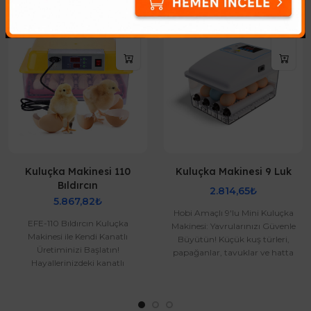
Kuluçka Makinesi 110
Kuluçka Makinesi 9 Luk
Bıldırcın
2.814,65₺
5.867,82₺
Hobi Amaçlı 9'lu Mini Kuluçka
EFE-110 Bıldırcın Kuluçka
Makinesi: Yavrularınızı Güvenle
Makinesi ile Kendi Kanatlı
Büyütün! Küçük kuş türleri,
Üretiminizi Başlatın!
papağanlar, tavuklar ve hatta
Hayallerinizdeki kanatlı
nadir cins kanatl..
çiftliğine ilk adımı atmaya
hazır mıs..