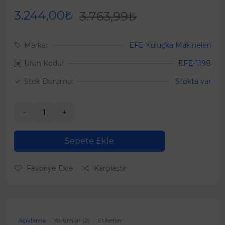
3.244,00₺
3.763,99₺
Marka:
EFE Kuluçka Makineleri
Ürün Kodu:
EFE-1198
Stok Durumu:
Stokta var
Sepete Ekle
Favoriye Ekle
Karşılaştır
Açıklama
Yorumlar (2)
Etiketler: