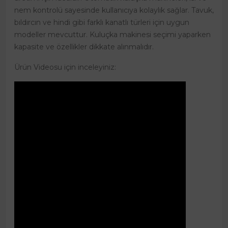
nem kontrolü sayesinde kullanıcıya kolaylık sağlar. Tavuk,
bıldırcın ve hindi gibi farklı kanatlı türleri için uygun
modeller mevcuttur. Kuluçka makinesi seçimi yaparken
kapasite ve özellikler dikkate alınmalıdır.
Ürün Videosu için inceleyiniz: