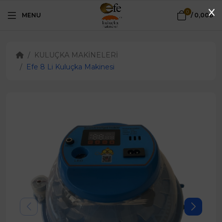
0
MENU
/
0,00₺
KULUÇKA MAKİNELERİ
Efe 8 Li Kuluçka Makinesi