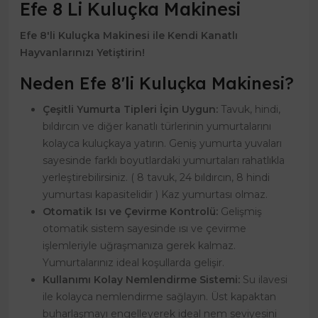
Efe 8 Li Kuluçka Makinesi
Efe 8'li Kuluçka Makinesi ile Kendi Kanatlı
Hayvanlarınızı Yetiştirin!
Neden Efe 8'li Kuluçka Makinesi?
Çeşitli Yumurta Tipleri İçin Uygun:
Tavuk, hindi,
bıldırcın ve diğer kanatlı türlerinin yumurtalarını
kolayca kuluçkaya yatırın. Geniş yumurta yuvaları
sayesinde farklı boyutlardaki yumurtaları rahatlıkla
yerleştirebilirsiniz. ( 8 tavuk, 24 bıldırcın, 8 hindi
yumurtası kapasitelidir ) Kaz yumurtası olmaz.
Otomatik Isı ve Çevirme Kontrolü:
Gelişmiş
otomatik sistem sayesinde ısı ve çevirme
işlemleriyle uğraşmanıza gerek kalmaz.
Yumurtalarınız ideal koşullarda gelişir.
Kullanımı Kolay Nemlendirme Sistemi:
Su ilavesi
ile kolayca nemlendirme sağlayın. Üst kapaktan
buharlaşmayı engelleyerek ideal nem seviyesini