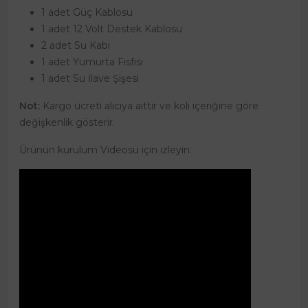
1 adet Güç Kablosu
1 adet 12 Volt Destek Kablosu
2 adet Su Kabı
1 adet Yumurta Fısfısı
1 adet Su İlave Şişesi
Not:
Kargo ücreti alıcıya aittir ve koli içeriğine göre
değişkenlik gösterir.
Ürünün kurulum Videosu için izleyin: