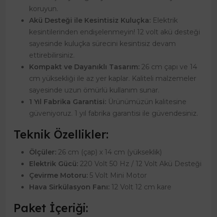
koruyun.
Akü Desteği ile Kesintisiz Kuluçka:
Elektrik
kesintilerinden endişelenmeyin! 12 volt akü desteği
sayesinde kuluçka sürecini kesintisiz devam
ettirebilirsiniz.
Kompakt ve Dayanıklı Tasarım:
26 cm çapı ve 14
cm yüksekliği ile az yer kaplar. Kaliteli malzemeler
sayesinde uzun ömürlü kullanım sunar.
1 Yıl Fabrika Garantisi:
Ürünümüzün kalitesine
güveniyoruz. 1 yıl fabrika garantisi ile güvendesiniz.
Teknik Özellikler:
Ölçüler:
26 cm (çap) x 14 cm (yükseklik)
Elektrik Gücü:
220 Volt 50 Hz / 12 Volt Akü Desteği
Çevirme Motoru:
5 Volt Mini Motor
Hava Sirkülasyon Fanı:
12 Volt 12 cm kare
Paket İçeriği: