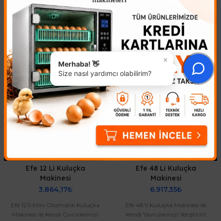
Benzer Ürünler
×
Merhaba! 👋
Size nasıl yardımcı olabilirim?
Efe 12 Li Kuluçka
Efe 48 Li Kuluçka
Makinesi
Makinesi
3.864,17₺
6.917,35₺
Efe 12'li Mini Otomatik Kuluçka
Efe 48'li Kuluçka Makinesi ile
Makinesi ile Kendi Civcivlerinizi
Kendi Yavrularınızı Yetiştirin!