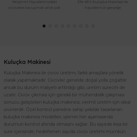
Yetiştirin! Hayallerinizdeki
Efe 48'li Kuluçka Makinesi ile
civcivlere kavuşmak artık çok
hayallerinizi gerçeğe
kolay! Efe 1..
dönüştürün! Gelişim v..
Kuluçka Makinesi
Kuluçka Makinesi ile civciv üretimi, farklı amaçlara yönelik
olarak yapılmaktadır. Civcivler genelde doğal yolla çoğaltılır
ancak bu durum maliyeti arttırdığı gibi, üretim sürecini de
uzatır. Civciv çıkması için gerekli bir mühendislik çalışması
sonucu geliştirilen kuluçka makinesi, verimli üretim için ideal
ürünlerdir. Özel kontrol paneline sahip şekilde tasarlanan
kuluçka makinesi modelleri, işlemin her aşamasında
durumun kontrol altında olmasını sağlar. Bu sayede kısa bir
süre içerisinde, hedeflenen sayıda civciv üretimi mümkün