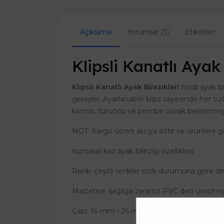
Açıklama
Yorumlar (3)
Etiketler:
Klipsli Kanatlı Ayak 
Klipsli Kanatlı Ayak Bilezikleri
hindi ayak bi
genişler. Ayarlanabilir klips sayesinde her tür
kırmızı, turuncu ve pembe olarak belirlenmişt
NOT: Kargo ücreti alıcıya aittir ve ürünlere 
numaralı kaz ayak bileziği özellikleri:
Renk: çeşitli renkler stok durumuna göre değ
Malzeme: sağlığa zararsız PVC den üretilmişt
Çapı: 16 mm - 26 mm arası