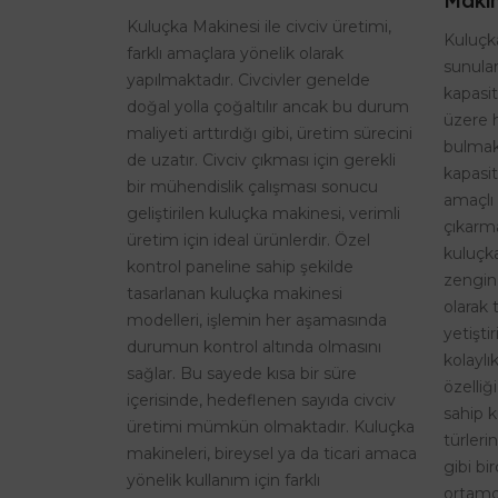
Makin
Kuluçka Makinesi ile civciv üretimi,
Kuluçka
farklı amaçlara yönelik olarak
sunulan
yapılmaktadır. Civcivler genelde
kapasi
doğal yolla çoğaltılır ancak bu durum
üzere 
maliyeti arttırdığı gibi, üretim sürecini
bulmak
de uzatır. Civciv çıkması için gerekli
kapasit
bir mühendislik çalışması sonucu
amaçlı 
geliştirilen kuluçka makinesi, verimli
çıkarma
üretim için ideal ürünlerdir. Özel
kuluçk
kontrol paneline sahip şekilde
zengin
tasarlanan kuluçka makinesi
olarak 
modelleri, işlemin her aşamasında
yetişti
durumun kontrol altında olmasını
kolaylı
sağlar. Bu sayede kısa bir süre
özelliğ
içerisinde, hedeflenen sayıda civciv
sahip k
üretimi mümkün olmaktadır. Kuluçka
türleri
makineleri, bireysel ya da ticari amaca
gibi bi
yönelik kullanım için farklı
ortamd