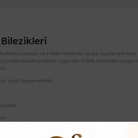
Bilezikleri
lezikleri numarasız ve 6 farklı renklerden oluşur. Ayarlanabilir kl
lü yetişkin kanatlı cinslerine uygundur. 6 farklı renklerden oluşan hi
ir.
göre ücreti değişmektedir.
işebilir.
ir.