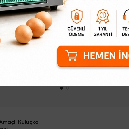
Tavuk Folluk
Plastik Yumurta Viyolu
440,25₺
102,33₺
vuk Folluk her türlü kanatlı
Yumurta Taşıma ve Sakl
yvanlar için uygun örneğin
Çözümünüz: Plastik Yumu
uk ördek bıldırcın keklik gibi
Viyolü Yumurta saklama ve 
ka ya yatan cins tavuklar için
konusunda pratik ve uzun ö
kullanılır..
bir çözüm mü arıyorsu..
Amaçlı Kuluçka