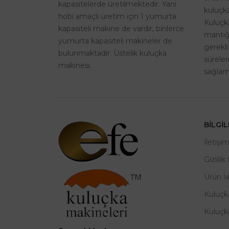
kapasitelerde üretilmektedir. Yani
kuluçka
hobi amaçlı üretim için 1 yumurta
Kuluçk
kapasiteli makine de vardır, binlerce
mantığı
yumurta kapasiteli makineler de
gerekli
bulunmaktadır. Üstelik kuluçka
sürele
makinesi.
sağlama
BILGI
İletişi
Gizlilik
Ürün İ
Kuluçk
Kuluçk