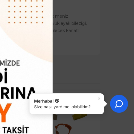
klipsi sıkılaştırırsanız sök meniz
avus kuşu ayak bileziği, tavuk ayak bileziği,
 her türlü bu ölçülere uyabilecek kanatlı
×
Merhaba! 👋
Size nasıl yardımcı olabilirim?