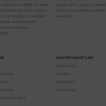
yüksek verim garantili makinel
 makinesi modelleri de vardır.
üreticiler için elbette büyük bir
a makinesi nin temel çalışma
avantajdır.
, içine koyulan yumurtaların
 şartlar altında kuluçka
rini tamamlamasını
ktır.
LER
MÜŞTERI HIZMETLERI
m
Hakkımızda
 Politikası
Hesabım
adesi
Siparişlerim
a Center
Site Haritası
a Makinesi Blog