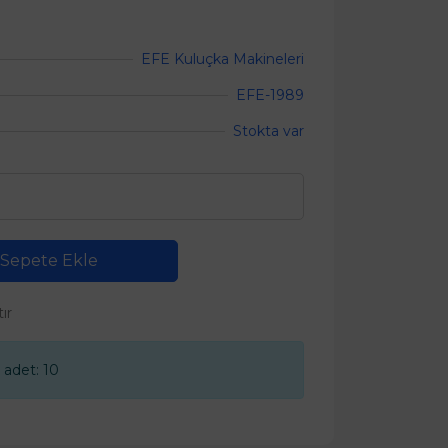
EFE Kuluçka Makineleri
EFE-1989
Stokta var
Sepete Ekle
tır
 adet: 10