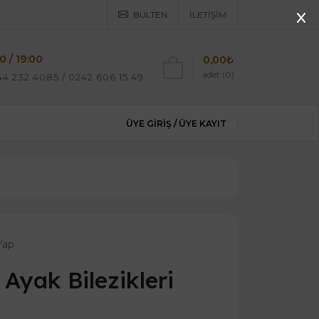
BÜLTEN
İLETIŞIM
0 / 19:00
0,00₺
adet (0)
4 232 4085 / 0242 606 15 49
ÜYE GIRIŞ /
ÜYE KAYIT
Yap
ı Ayak Bilezikleri