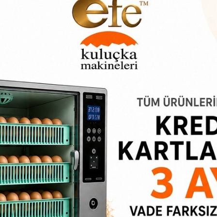
z gerektiğinde kanatlı hayvanın ayağına geçirip sıkmayacak şekilde 
sınız. Hangi kanatlılarda kullanılır? Ördek numaralı ayak bileziği, t
i olarak uygun bir model ve çeşittir. Sadece kaz ayakları için değil,