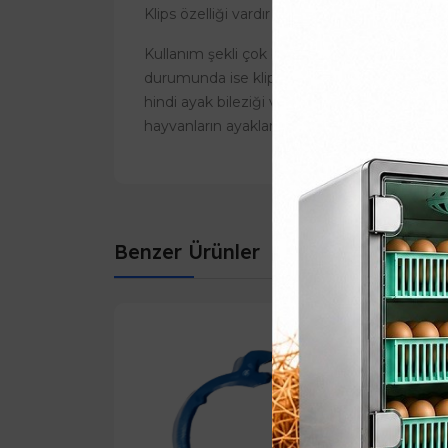
Klips özelliği vardır
Kullanım şekli çok basit ve kolaydır. Takmanı
durumunda ise klipsi yana iterek boşa çıkartır
hindi ayak bileziği veya sülün ayak bilezikler
hayvanların ayaklarına göre kullanabilirsiniz.
Benzer Ürünler