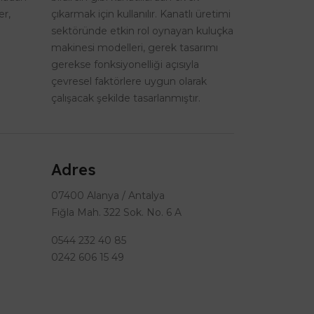
er,
çıkarmak için kullanılır. Kanatlı üretimi
sektöründe etkin rol oynayan kuluçka
makinesi modelleri, gerek tasarımı
gerekse fonksiyonelliği açısıyla
çevresel faktörlere uygun olarak
çalışacak şekilde tasarlanmıştır.
Adres
07400 Alanya / Antalya
Fığla Mah. 322 Sok. No. 6 A
0544 232 40 85
0242 606 15 49