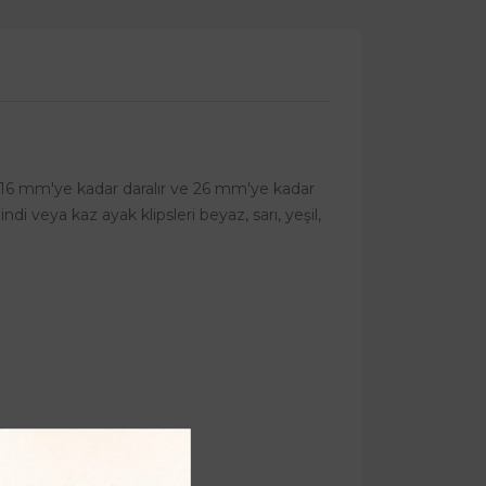
ips 16 mm'ye kadar daralır ve 26 mm'ye kadar
ndi veya kaz ayak klipsleri beyaz, sarı, yeşil,