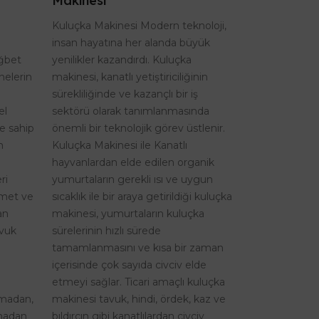
Makinesi
Kuluçka Makinesi Modern teknoloji,
insan hayatına her alanda büyük
ağbet
yenilikler kazandırdı. Kuluçka
nelerin
makinesi, kanatlı yetiştiriciliğinin
sürekliliğinde ve kazançlı bir iş
el
sektörü olarak tanımlanmasında
re sahip
önemli bir teknolojik görev üstlenir.
n
Kuluçka Makinesi ile Kanatlı
hayvanlardan elde edilen organik
ri
yumurtaların gerekli ısı ve uygun
izmet ve
sıcaklık ile bir araya getirildiği kuluçka
an
makinesi, yumurtaların kuluçka
avuk
sürelerinin hızlı sürede
tamamlanmasını ve kısa bir zaman
içerisinde çok sayıda civciv elde
etmeyi sağlar. Ticari amaçlı kuluçka
şmadan,
makinesi tavuk, hindi, ördek, kaz ve
lmadan
bıldırcın gibi kanatlılardan civciv