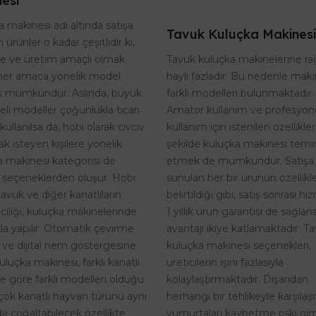
esi
 makinesi adı altında satışa
Tavuk Kuluçka Makinesi
 ürünler o kadar çeşitlidir ki,
Tavuk kuluçka makinelerine r
te ve üretim amaçlı olmak
hayli fazladır. Bu nedenle maki
her amaca yönelik model
farklı modelleri bulunmaktadır.
 mümkündür. Aslında, büyük
Amatör kullanım ve profesyon
eli modeller çoğunlukla ticari
kullanım için istenilen özellikle
kullanılsa da, hobi olarak civciv
şekilde kuluçka makinesi temi
k isteyen kişilere yönelik
etmek de mümkündür. Satışa
a makinesi kategorisi de
sunulan her bir ürünün özellikle
 seçeneklerden oluşur. Hobi
belirtildiği gibi, satış sonrası h
tavuk ve diğer kanatlıların
1 yıllık ürün garantisi de sağlan
riciliği, kuluçka makinelerinde
avantajı ikiye katlamaktadır. T
kla yapılır. Otomatik çevirme
kuluçka makinesi seçenekleri,
i ve dijital nem göstergesine
üreticilerin işini fazlasıyla
uluçka makinesi, farklı kanatlı
kolaylaştırmaktadır. Dışarıdan
ne göre farklı modelleri olduğu
herhangi bir tehlikeyle karşıla
rçok kanatlı hayvan türünü aynı
yumurtaları kaybetme riski o
a çoğaltabilecek özellikte