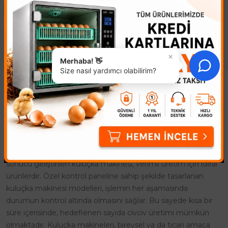
verimliliği artırmanın en temel
yemlikleri olarak geçerlidir.
yolu, hayvanlarınızın her a..
Plas..
×
Merhaba! 👋
Size nasıl yardımcı olabilirim?
Kuluçka Makinesi
Kuluçka Makinesi ile civciv üretimi, farklı amaçlara yönelik
olarak yapılmaktadır. Civcivler genelde doğal yolla çoğaltılır
ancak bu durum maliyeti arttırdığı gibi, üretim sürecini de
uzatır. Civciv çıkması için gerekli bir mühendislik çalışması
sonucu geliştirilen kuluçka makinesi, verimli üretim için ideal
ürünlerdir. Özel kontrol paneline sahip şekilde tasarlanan
kuluçka makinesi modelleri, işlemin her aşamasında
durumun kontrol altında olmasını sağlar. Bu sayede kısa bir
süre içerisinde, hedeflenen sayıda civciv üretimi mümkün
olmaktadır. Kuluçka makineleri, bireysel ya da ticari amaca