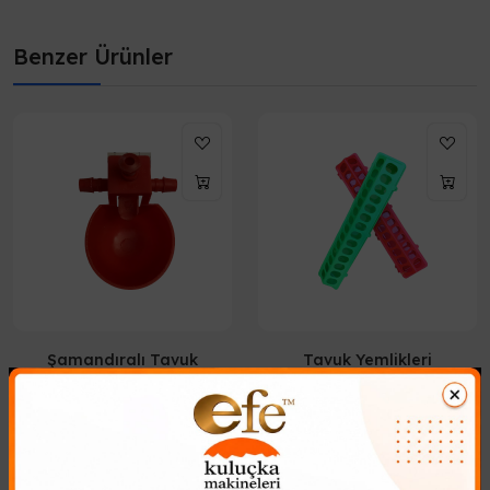
Benzer Ürünler
Şamandıralı Tavuk
Tavuk Yemlikleri
Sulukları
190,35₺
42,94₺
Tavuk Yemlikleri yetişmiş
Otomatik Şamandıralı Tavuk
tavuklar haricinde civciv
Suluğu ile Kesintisiz Su
yemliği olarak ta kullanılır ve
ErişimiKümes hayvancılığında
tüm kanatlı hayvanlar