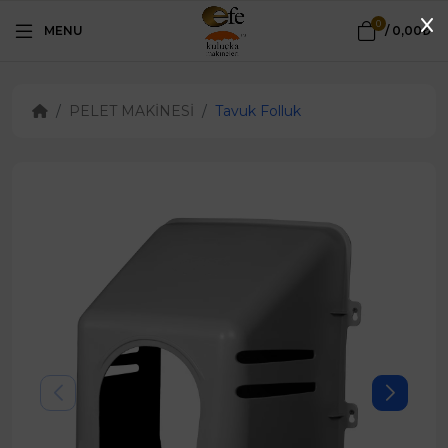
0
MENU
/
0,00₺
PELET MAKİNESİ
Tavuk Folluk