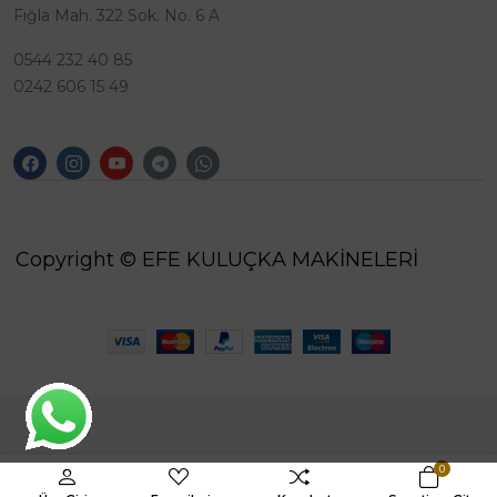
Fığla Mah. 322 Sok. No. 6 A
0544 232 40 85
0242 606 15 49
Copyright © EFE KULUÇKA MAKİNELERİ
0