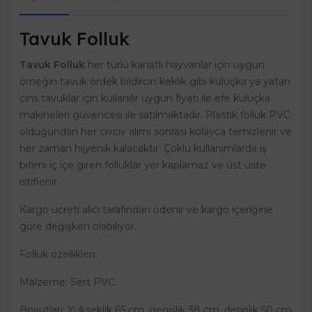
Tavuk Folluk
Tavuk Folluk
her türlü kanatlı hayvanlar için uygun
örneğin tavuk ördek bıldırcın keklik gibi kuluçka ya yatan
cins tavuklar için kullanılır uygun fiyatı ile efe kuluçka
makineleri güvencesi ile satılmaktadır. Plastik folluk PVC
olduğundan her civciv alımı sonrası kolayca temizlenir ve
her zaman hijyenik kalacaktır. Çoklu kullanımlarda iş
bitimi iç içe giren folluklar yer kaplamaz ve üst üste
istiflenir.
Kargo ücreti alıcı tarafından ödenir ve kargo içeriğine
göre değişken olabiliyor.
Folluk özellikleri:
Malzeme: Sert PVC
Boyutları: Yükseklik 65 cm, genişlik 38 cm, derinlik 50 cm