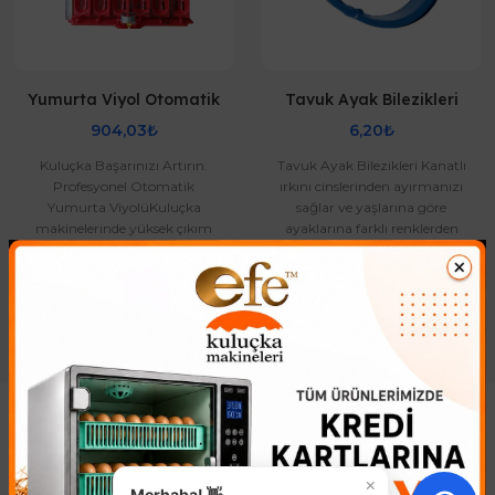
Yumurta Viyol Otomatik
Tavuk Ayak Bilezikleri
904,03₺
6,20₺
Kuluçka Başarınızı Artırın:
Tavuk Ayak Bilezikleri Kanatlı
Profesyonel Otomatik
ırkını cinslerinden ayırmanızı
Yumurta ViyolüKuluçka
sağlar ve yaşlarına göre
makinelerinde yüksek çıkım
ayaklarına farklı renklerden
oranı elde etmenin sırrı,
bilezik takarsınız. Çıtç..
yumurtaların doğ..
Kuluçka Makinesi
Kuluçka Makinesi ile civciv üretimi, farklı amaçlara yönelik
×
Merhaba! 👋