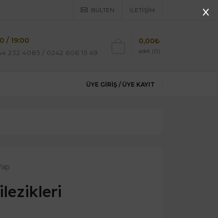
BÜLTEN
İLETIŞIM
0 / 19:00
0,00₺
adet (0)
4 232 4085 / 0242 606 15 49
ÜYE GIRIŞ /
ÜYE KAYIT
Yap
lezikleri