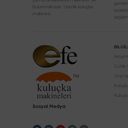
gerekli
bulunmaktadır. Üstelik kuluçka
sürele
makinesi.
sağlama
BILGI
İletişi
Gizlilik
Ürün İ
Kuluçk
Kuluçk
Sosyal Medya