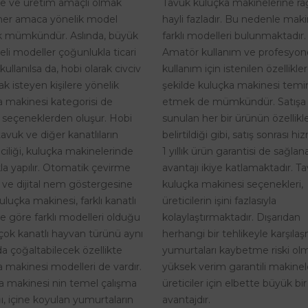
Tavuk kuluçka makinelerine r
te ve üretim amaçlı olmak
hayli fazladır. Bu nedenle maki
her amaca yönelik model
farklı modelleri bulunmaktadır.
 mümkündür. Aslında, büyük
Amatör kullanım ve profesyon
eli modeller çoğunlukla ticari
kullanım için istenilen özellikle
kullanılsa da, hobi olarak civciv
şekilde kuluçka makinesi temi
k isteyen kişilere yönelik
etmek de mümkündür. Satışa
a makinesi kategorisi de
sunulan her bir ürünün özellikle
 seçeneklerden oluşur. Hobi
belirtildiği gibi, satış sonrası h
tavuk ve diğer kanatlıların
1 yıllık ürün garantisi de sağlan
riciliği, kuluçka makinelerinde
avantajı ikiye katlamaktadır. T
kla yapılır. Otomatik çevirme
kuluçka makinesi seçenekleri,
i ve dijital nem göstergesine
üreticilerin işini fazlasıyla
uluçka makinesi, farklı kanatlı
kolaylaştırmaktadır. Dışarıdan
ne göre farklı modelleri olduğu
herhangi bir tehlikeyle karşıla
rçok kanatlı hayvan türünü aynı
yumurtaları kaybetme riski o
a çoğaltabilecek özellikte
yüksek verim garantili makinel
 makinesi modelleri de vardır.
üreticiler için elbette büyük bir
a makinesi nin temel çalışma
avantajdır.
, içine koyulan yumurtaların