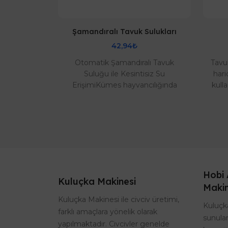
tlığı
Şamandıralı Tavuk Sulukları
42,94₺
ğı esnek
Otomatik Şamandıralı Tavuk
Tavuk
mm Plastik
Suluğu ile Kesintisiz Su
hari
mm Plastik
ErişimiKümes hayvancılığında
kull
seçenekler
verimliliği artırmanın en temel
yeml
s..
yolu, hayvanlarınızın her a..
Hobi 
Kuluçka Makinesi
Makin
Kuluçka Makinesi ile civciv üretimi,
Kuluçka
farklı amaçlara yönelik olarak
sunulan
yapılmaktadır. Civcivler genelde