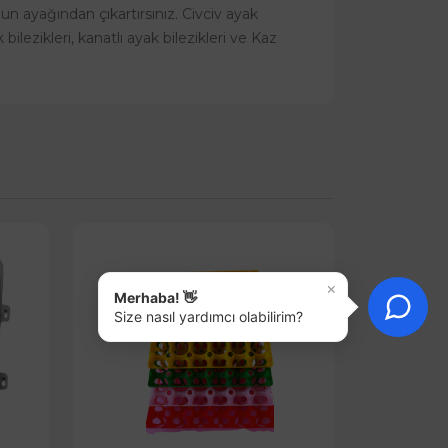
uğun ayağından çıkartırsınız. Civciv ayak
ak bilezikleri, kanatlı ayak bilezikleri ve Kaz
×
Merhaba! 👋
Size nasıl yardımcı olabilirim?