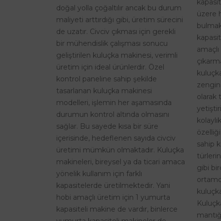
kapasi
doğal yolla çoğaltılır ancak bu durum
üzere 
maliyeti arttırdığı gibi, üretim sürecini
bulmak
de uzatır. Civciv çıkması için gerekli
kapasit
bir mühendislik çalışması sonucu
amaçlı 
geliştirilen kuluçka makinesi, verimli
çıkarma
üretim için ideal ürünlerdir. Özel
kuluçk
kontrol paneline sahip şekilde
zengin
tasarlanan kuluçka makinesi
olarak 
modelleri, işlemin her aşamasında
yetişti
durumun kontrol altında olmasını
kolaylı
sağlar. Bu sayede kısa bir süre
özelliğ
içerisinde, hedeflenen sayıda civciv
sahip k
üretimi mümkün olmaktadır. Kuluçka
türleri
makineleri, bireysel ya da ticari amaca
gibi bi
yönelik kullanım için farklı
ortamd
kapasitelerde üretilmektedir. Yani
kuluçka
hobi amaçlı üretim için 1 yumurta
Kuluçk
kapasiteli makine de vardır, binlerce
mantığı
yumurta kapasiteli makineler de