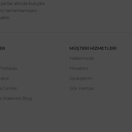
 şartlar altında kuluçka
rini tamamlamasını
ktır.
LER
MÜŞTERI HIZMETLERI
m
Hakkımızda
 Politikası
Hesabım
adesi
Siparişlerim
a Center
Site Haritası
a Makinesi Blog