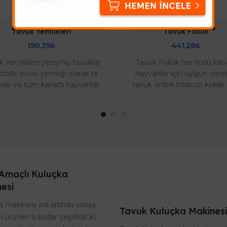
Tavuk Yemlikleri
Tavuk Folluk
190,35₺
441,28₺
 Yemlikleri yetişmiş tavuklar
Tavuk Folluk her türlü kana
cinde civciv yemliği olarak ta
hayvanlar için uygun örne
anılır ve tüm kanatlı hayvanlar
tavuk ördek bıldırcın keklik 
ikleri olarak geçerlidir. Plas..
kuluçka ya yatan cins tavukla
kullanılır..
Amaçlı Kuluçka
esi
 makinesi adı altında satışa
Tavuk Kuluçka Makinesi
 ürünler o kadar çeşitlidir ki,