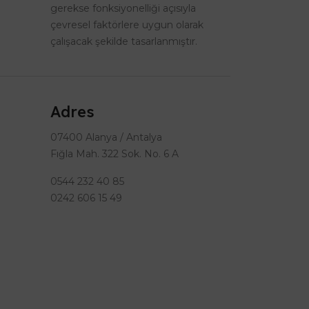
gerekse fonksiyonelliği açısıyla
çevresel faktörlere uygun olarak
çalışacak şekilde tasarlanmıştır.
Adres
07400 Alanya / Antalya
Fığla Mah. 322 Sok. No. 6 A
0544 232 40 85
0242 606 15 49