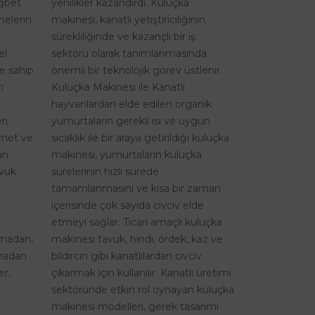
ağbet
yenilikler kazandırdı. Kuluçka
nelerin
makinesi, kanatlı yetiştiriciliğinin
sürekliliğinde ve kazançlı bir iş
el
sektörü olarak tanımlanmasında
re sahip
önemli bir teknolojik görev üstlenir.
n
Kuluçka Makinesi ile Kanatlı
hayvanlardan elde edilen organik
ri
yumurtaların gerekli ısı ve uygun
izmet ve
sıcaklık ile bir araya getirildiği kuluçka
an
makinesi, yumurtaların kuluçka
avuk
sürelerinin hızlı sürede
tamamlanmasını ve kısa bir zaman
içerisinde çok sayıda civciv elde
etmeyi sağlar. Ticari amaçlı kuluçka
şmadan,
makinesi tavuk, hindi, ördek, kaz ve
lmadan
bıldırcın gibi kanatlılardan civciv
er,
çıkarmak için kullanılır. Kanatlı üretimi
sektöründe etkin rol oynayan kuluçka
makinesi modelleri, gerek tasarımı