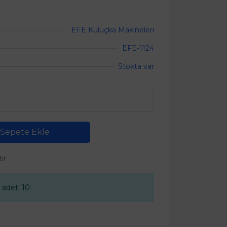
EFE Kuluçka Makineleri
EFE-1124
Stokta var
Sepete Ekle
tır
 adet: 10