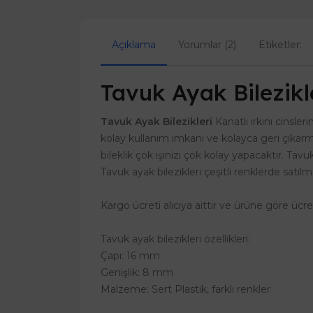
Açıklama
Yorumlar (2)
Etiketler:
Tavuk Ayak Bilezikl
Tavuk Ayak Bilezikleri
Kanatlı ırkını cinsler
kolay kullanım imkanı ve kolayca geri çıkarma
bileklik çok işinizi çok kolay yapacaktır. Ta
Tavuk ayak bilezikleri çeşitli renklerde satılm
Kargo ücreti alıcıya aittir ve ürüne göre ücr
Tavuk ayak bilezikleri özellikleri:
Çapı: 16 mm
Genişlik: 8 mm
Malzeme: Sert Plastik, farklı renkler