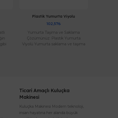
Plastik Yumurta Viyolu
Numaral
102,57₺
tlı
Yumurta Taşıma ve Saklama
Numaralı
ğin
Çözümünüz: Plastik Yumurta
renkten o
gibi
Viyolü Yumurta saklama ve taşıma
kanatlı ay
r için
konusunda pratik ve uzun ömürlü
gereken
bir çözüm mü arıyorsu..
aya
Ticari Amaçlı Kuluçka
Makinesi
Kuluçka Makinesi Modern teknoloji,
insan hayatına her alanda büyük