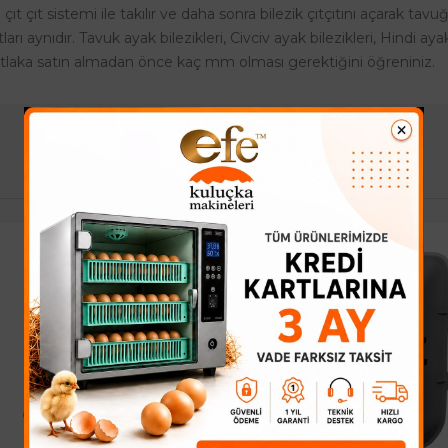
ıt çıt sistemi ile takılır ve daha sonra bilezik çıtçıtını açarak tav
yatları aynıdır. Tavuk ayak bilezikleri, Civciv ayak bilezikleri, Hindi ay
mutlaka satın almadan önce kaç mm olması gerektiğini öğreniniz.