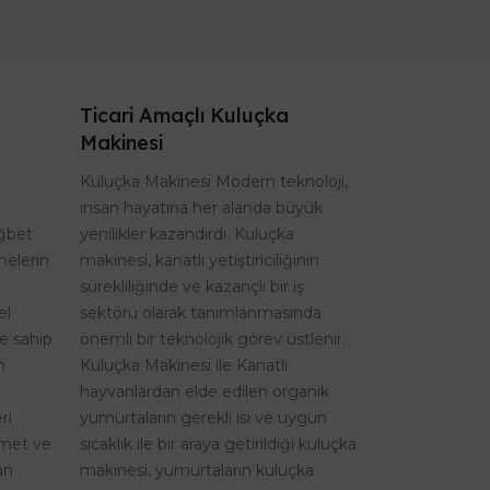
Ticari Amaçlı Kuluçka
Makinesi
Kuluçka Makinesi Modern teknoloji,
insan hayatına her alanda büyük
ağbet
yenilikler kazandırdı. Kuluçka
nelerin
makinesi, kanatlı yetiştiriciliğinin
sürekliliğinde ve kazançlı bir iş
el
sektörü olarak tanımlanmasında
re sahip
önemli bir teknolojik görev üstlenir.
n
Kuluçka Makinesi ile Kanatlı
hayvanlardan elde edilen organik
ri
yumurtaların gerekli ısı ve uygun
izmet ve
sıcaklık ile bir araya getirildiği kuluçka
an
makinesi, yumurtaların kuluçka