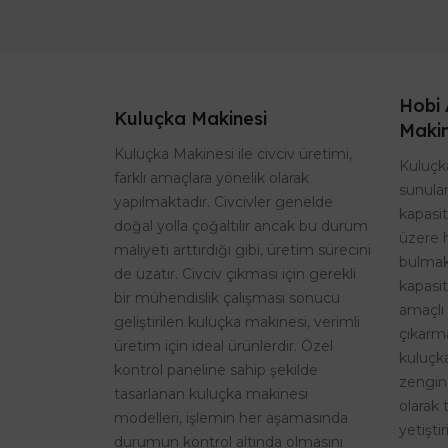
Hobi 
Kuluçka Makinesi
Makin
Kuluçka Makinesi ile civciv üretimi,
Kuluçka
farklı amaçlara yönelik olarak
sunulan
yapılmaktadır. Civcivler genelde
kapasi
doğal yolla çoğaltılır ancak bu durum
üzere 
maliyeti arttırdığı gibi, üretim sürecini
bulmak
de uzatır. Civciv çıkması için gerekli
kapasit
bir mühendislik çalışması sonucu
amaçlı 
geliştirilen kuluçka makinesi, verimli
çıkarma
üretim için ideal ürünlerdir. Özel
kuluçk
kontrol paneline sahip şekilde
zengin
tasarlanan kuluçka makinesi
olarak 
modelleri, işlemin her aşamasında
yetişti
durumun kontrol altında olmasını