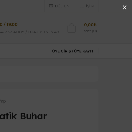
BÜLTEN
İLETIŞIM
0 / 19:00
0,00₺
adet (0)
4 232 4085 / 0242 606 15 49
ÜYE GIRIŞ /
ÜYE KAYIT
Yap
atik Buhar