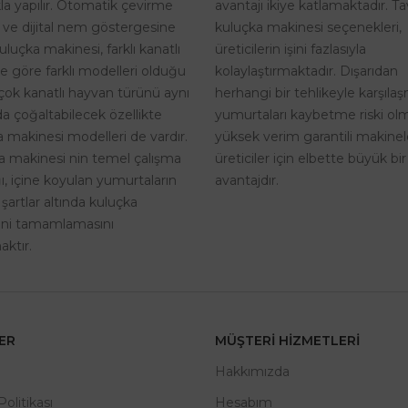
avantajı ikiye katlamaktadır. T
kla yapılır. Otomatik çevirme
kuluçka makinesi seçenekleri,
i ve dijital nem göstergesine
üreticilerin işini fazlasıyla
uluçka makinesi, farklı kanatlı
kolaylaştırmaktadır. Dışarıdan
ne göre farklı modelleri olduğu
herhangi bir tehlikeyle karşıla
rçok kanatlı hayvan türünü aynı
yumurtaları kaybetme riski o
a çoğaltabilecek özellikte
yüksek verim garantili makinel
 makinesi modelleri de vardır.
üreticiler için elbette büyük bir
a makinesi nin temel çalışma
avantajdır.
, içine koyulan yumurtaların
 şartlar altında kuluçka
rini tamamlamasını
ktır.
LER
MÜŞTERI HIZMETLERI
m
Hakkımızda
 Politikası
Hesabım