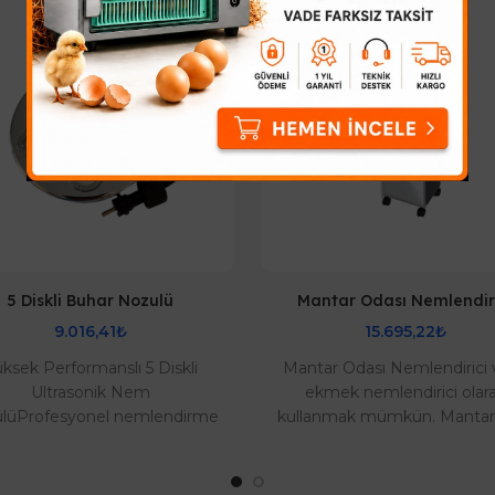
5 Diskli Buhar Nozulü
Mantar Odası Nemlendir
9.016,41₺
15.695,22₺
ksek Performanslı 5 Diskli
Mantar Odası Nemlendirici 
Ultrasonik Nem
ekmek nemlendirici olar
lüProfesyonel nemlendirme
kullanmak mümkün. Manta
açlarınız için tasarlanan 5 diskli
Buhar Makinesi olarak
ltrasonik buhar nozülü, k..
adlandırdığımız nem maki
çok..