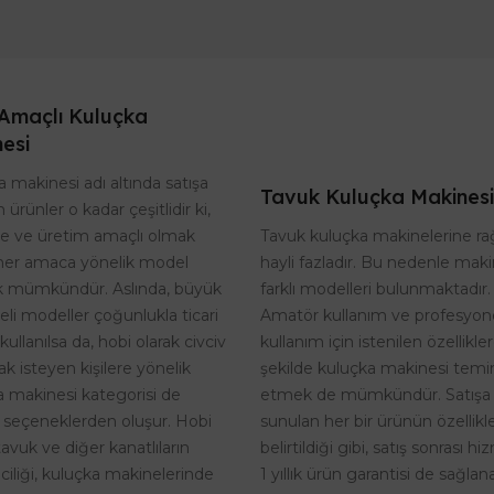
Amaçlı Kuluçka
esi
 makinesi adı altında satışa
Tavuk Kuluçka Makinesi
 ürünler o kadar çeşitlidir ki,
Tavuk kuluçka makinelerine r
te ve üretim amaçlı olmak
hayli fazladır. Bu nedenle maki
her amaca yönelik model
farklı modelleri bulunmaktadır.
 mümkündür. Aslında, büyük
Amatör kullanım ve profesyon
eli modeller çoğunlukla ticari
kullanım için istenilen özellikle
kullanılsa da, hobi olarak civciv
şekilde kuluçka makinesi temi
k isteyen kişilere yönelik
etmek de mümkündür. Satışa
a makinesi kategorisi de
sunulan her bir ürünün özellikle
 seçeneklerden oluşur. Hobi
belirtildiği gibi, satış sonrası h
tavuk ve diğer kanatlıların
1 yıllık ürün garantisi de sağlan
riciliği, kuluçka makinelerinde