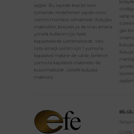
kolaylı
sağlar. Bu sayede kısa bir süre
özelliğ
içerisinde, hedeflenen sayıda civciv
sahip k
üretimi mümkün olmaktadır. Kuluçka
türleri
makineleri, bireysel ya da ticari amaca
gibi bi
yönelik kullanım için farklı
ortamd
kapasitelerde üretilmektedir. Yani
kuluçka
hobi amaçlı üretim için 1 yumurta
Kuluçk
kapasiteli makine de vardır, binlerce
mantığı
yumurta kapasiteli makineler de
gerekli
bulunmaktadır. Üstelik kuluçka
sürele
makinesi.
sağlama
BILGI
İletişi
Gizlilik