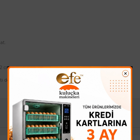
at.
 22 cm
ti değişiyor.