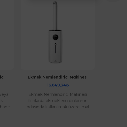
ici
Ekmek Nemlendirici Makinesi
12 Li
16.649,34₺
veya
Ekmek Nemlendirici Makinesi
12 Litre B
ak
fırınlarda ekmeklerin dinlenme
alanı o
rhane
odasında kullanılmak üzere imal
nemle
edilmiştir. Ayrıca bu nemlendirici
nemlendi
nesi
mantarhanelerd..
kullanma