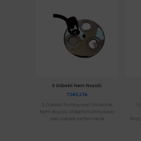
kinesi
3 Göbekli Nem Nozülü
7.585,23₺
nesi nem
3 Göbekli Profesyonel Ultrasonik
Yü
r. Kuluçka
Nem Nozülü (Adaptörlü)İhtiyacınız
eya harici
olan yüksek performanslı
Nozü
lde Kuluçka
nemlendirme çözümü artık
ihtiy
..
elinizin altında! Bu 3 ..
u