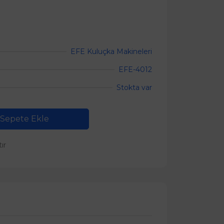
EFE Kuluçka Makineleri
EFE-4012
Stokta var
Sepete Ekle
tır