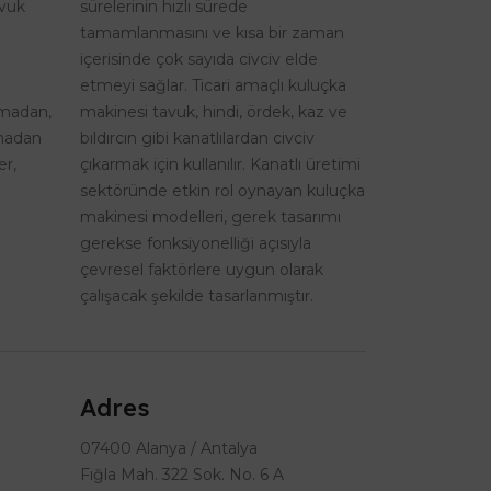
avuk
sürelerinin hızlı sürede
tamamlanmasını ve kısa bir zaman
içerisinde çok sayıda civciv elde
etmeyi sağlar. Ticari amaçlı kuluçka
şmadan,
makinesi tavuk, hindi, ördek, kaz ve
lmadan
bıldırcın gibi kanatlılardan civciv
er,
çıkarmak için kullanılır. Kanatlı üretimi
sektöründe etkin rol oynayan kuluçka
makinesi modelleri, gerek tasarımı
gerekse fonksiyonelliği açısıyla
çevresel faktörlere uygun olarak
çalışacak şekilde tasarlanmıştır.
Adres
07400 Alanya / Antalya
Fığla Mah. 322 Sok. No. 6 A