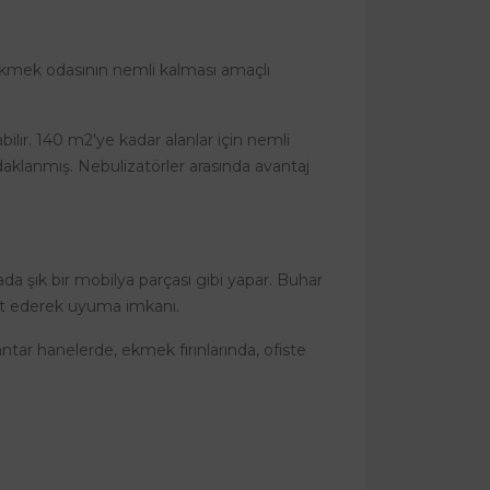
 ekmek odasının nemli kalması amaçlı
bilir. 140 m2'ye kadar alanlar için nemli
daklanmış. Nebulizatörler arasında avantaj
a şık bir mobilya parçası gibi yapar. Buhar
at ederek uyuma imkanı.
tar hanelerde, ekmek fırınlarında, ofiste