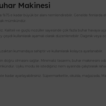
Buhar Makinesi
 %75 e kadar büyük bir alanı nemlendirebilir. Genelde fırınlarda
lanmak mümkündür.
iz. Kaliteli ve güçlü nozüller sayesinde çok fazla buhar havaya uça
y çeşidi kullanılarak aşamalı olarak düzenlenebilir: Dağınık veya o
uzaktan kumandaya sahiptir ve kullanılarak kolayca ayarlanabilir.
 doğru olmasını sağlar. Minimaliz tasarımı, buhar makinesini odad
ündür. Uyku modu ile istediğiniz nem ayarında çalıştırarak rah
ate kadar ayarlayabilirsiniz. Süpermarkette, okulda, mağazada, Man