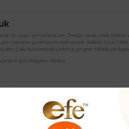
luk
yvanlar için uygun yumurtlama yeri. Örneğin tavuk, ördek, bıldırcın 
 kuluçka makineleri güvencesi ile satılmaktadır. Asılabilir Tavuk Fol
aktır. Çoklu kullanımlarda iş bitimi iç içe giren folluklar yer kapla
 içeriğine göre değişken olabiliyor.
erinlik 47,5 cm
k, Keklik yumurta Folluk, ördek yumurta Folluk gibi kanatlı hayvanl