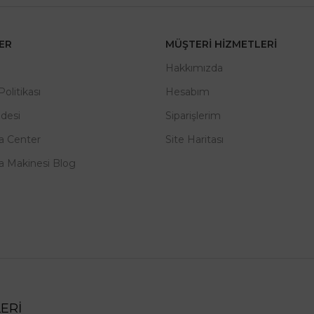
LER
MÜŞTERI HIZMETLERI
m
Hakkımızda
 Politikası
Hesabım
adesi
Siparişlerim
a Center
Site Haritası
a Makinesi Blog
ERİ