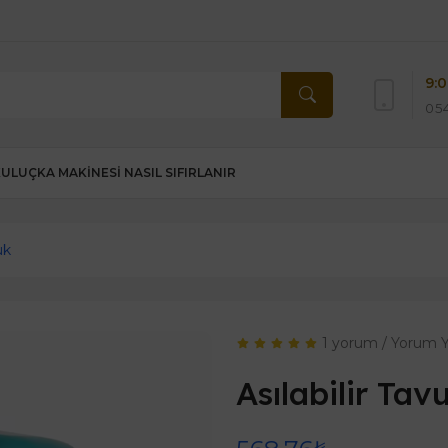
9:0
054
KULUÇKA MAKINESI NASIL SIFIRLANIR
uk
1 yorum
/
Yorum 
Asılabilir Tav