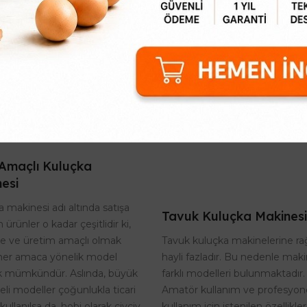
Tavuk Suluklar
Numaralı Kaz Ayak Bilez
169,91₺
642,53₺
k Suluklar Kanatlı hayvanları
Numaralı Kaz Ayak Bileziğ
n çeşitli suluklar satışlarımız
renkten oluşan kaz veya be
şirketimiz güvencesi ile
kanatlı ayak bilezikleri klips
tılmaktadır. Tavuk ve diğer
gereken dia metre ölçüs
sulukları kalite..
ayarlanarak çeşit..
Amaçlı Kuluçka
esi
 makinesi adı altında satışa
Tavuk Kuluçka Makinesi
 ürünler o kadar çeşitlidir ki,
Tavuk kuluçka makinelerine r
te ve üretim amaçlı olmak
hayli fazladır. Bu nedenle maki
her amaca yönelik model
farklı modelleri bulunmaktadır.
 mümkündür. Aslında, büyük
Amatör kullanım ve profesyon
eli modeller çoğunlukla ticari
kullanım için istenilen özellikle
kullanılsa da, hobi olarak civciv