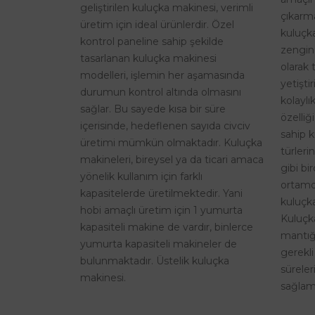
geliştirilen kuluçka makinesi, verimli
çıkarma
üretim için ideal ürünlerdir. Özel
kuluçk
kontrol paneline sahip şekilde
zengin
tasarlanan kuluçka makinesi
olarak 
modelleri, işlemin her aşamasında
yetişti
durumun kontrol altında olmasını
kolaylı
sağlar. Bu sayede kısa bir süre
özelliğ
içerisinde, hedeflenen sayıda civciv
sahip k
üretimi mümkün olmaktadır. Kuluçka
türleri
makineleri, bireysel ya da ticari amaca
gibi bi
yönelik kullanım için farklı
ortamd
kapasitelerde üretilmektedir. Yani
kuluçka
hobi amaçlı üretim için 1 yumurta
Kuluçk
kapasiteli makine de vardır, binlerce
mantığı
yumurta kapasiteli makineler de
gerekli
bulunmaktadır. Üstelik kuluçka
sürele
makinesi.
sağlama