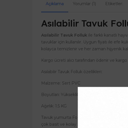
Açıklama
Yorumlar (1)
Etiketler:
Asılabilir Tavuk Fol
Asılabilir Tavuk Folluk
ile farklı kanatlı ha
tavuklar için kullanılır. Uygun fiyatı ile efe
kolayca temizlenir ve her zaman hijyenik kalac
Kargo ücreti alıcı tarafından ödenir ve kargo
Asılabilir Tavuk Folluk özellikleri:
Malzeme: Sert PVC
Boyutları: Yükseklik 44 cm, genişlik 38 cm, d
Ağırlık: 1.5 KG
Tavuk yumurta Folluk, Bıldırcın yumurta Follu
çok basit ve kolay monte edilir.