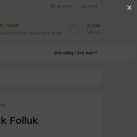
BÜLTEN
İLETIŞIM
0 / 19:00
0,00₺
adet (0)
4 232 4085 / 0242 606 15 49
ÜYE GIRIŞ /
ÜYE KAYIT
Yap
uk Folluk