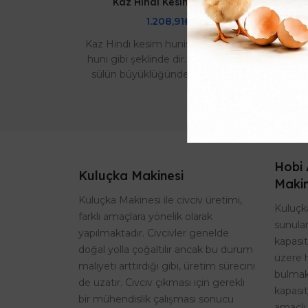
Kaz Hindi Kesim Hunisi
1.208,91₺
Kaz Hindi kesim hunisi fiyatları aynı
Tavu
huni gibi şeklinde dir. Kaz, Kindi ve
içi
sülün büyüklüğünde olan kanatlı
hayvanların kesimini kolaylaştır..
sa
Hobi 
Kuluçka Makinesi
Makin
Kuluçka Makinesi ile civciv üretimi,
Kuluçka
farklı amaçlara yönelik olarak
sunulan
yapılmaktadır. Civcivler genelde
kapasi
doğal yolla çoğaltılır ancak bu durum
üzere 
maliyeti arttırdığı gibi, üretim sürecini
bulmak
de uzatır. Civciv çıkması için gerekli
kapasit
bir mühendislik çalışması sonucu
amaçlı 