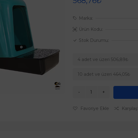
568,76₺
Marka:
Ürün Kodu:
Stok Durumu:
4 adet ve üzeri 506,89₺
10 adet ve üzeri 464,05₺
Favoriye Ekle
Karşılaş