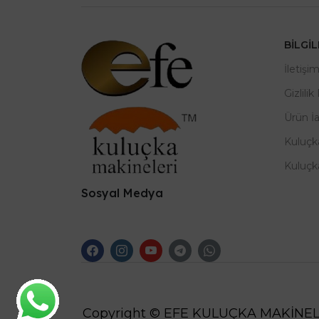
BILGI
İletişi
Gizlilik
Ürün İ
Kuluçk
Kuluçk
Sosyal Medya
Copyright © EFE KULUÇKA MAKİNEL