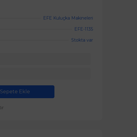
EFE Kuluçka Makineleri
EFE-1135
Stokta var
Sepete Ekle
tır