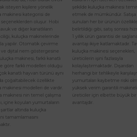
şekilde kuluçka makinesi temi
k isteyen kişilere yönelik
etmek de mümkündür. Satışa
a makinesi kategorisi de
sunulan her bir ürünün özellikle
 seçeneklerden oluşur. Hobi
belirtildiği gibi, satış sonrası h
tavuk ve diğer kanatlıların
1 yıllık ürün garantisi de sağlan
riciliği, kuluçka makinelerinde
avantajı ikiye katlamaktadır. T
kla yapılır. Otomatik çevirme
kuluçka makinesi seçenekleri,
i ve dijital nem göstergesine
üreticilerin işini fazlasıyla
uluçka makinesi, farklı kanatlı
kolaylaştırmaktadır. Dışarıdan
ne göre farklı modelleri olduğu
herhangi bir tehlikeyle karşıla
rçok kanatlı hayvan türünü aynı
yumurtaları kaybetme riski o
a çoğaltabilecek özellikte
yüksek verim garantili makinel
 makinesi modelleri de vardır.
üreticiler için elbette büyük bir
a makinesi nin temel çalışma
avantajdır.
, içine koyulan yumurtaların
 şartlar altında kuluçka
rini tamamlamasını
ktır.