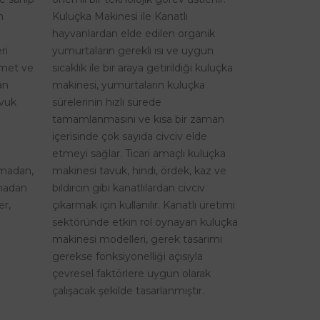
n
Kuluçka Makinesi ile Kanatlı
hayvanlardan elde edilen organik
ri
yumurtaların gerekli ısı ve uygun
izmet ve
sıcaklık ile bir araya getirildiği kuluçka
an
makinesi, yumurtaların kuluçka
avuk
sürelerinin hızlı sürede
tamamlanmasını ve kısa bir zaman
içerisinde çok sayıda civciv elde
etmeyi sağlar. Ticari amaçlı kuluçka
şmadan,
makinesi tavuk, hindi, ördek, kaz ve
lmadan
bıldırcın gibi kanatlılardan civciv
er,
çıkarmak için kullanılır. Kanatlı üretimi
sektöründe etkin rol oynayan kuluçka
makinesi modelleri, gerek tasarımı
gerekse fonksiyonelliği açısıyla
çevresel faktörlere uygun olarak
çalışacak şekilde tasarlanmıştır.