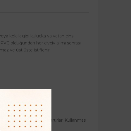
veya keklik gibi kuluçka ya yatan cins
luk PVC olduğundan her civciv alımı sonrası
maz ve üst üste istiflenir.
ar bu follukta civciv çıkartırlar. Kullanması