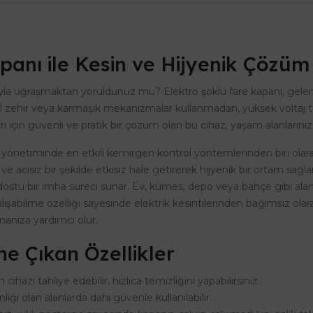
panı ile Kesin ve Hijyenik Çözüm
yla uğraşmaktan yoruldunuz mu? Elektro şoklu fare kapanı, gelene
al zehir veya karmaşık mekanizmalar kullanmadan, yüksek voltaj te
 için güvenli ve pratik bir çözüm olan bu cihaz, yaşam alanlarınız
eri yönetiminde en etkili kemirgen kontrol yöntemlerinden biri ola
a ve acısız bir şekilde etkisiz hale getirerek hijyenik bir ortam sağl
dostu bir imha süreci sunar. Ev, kümes, depo veya bahçe gibi alan
 çalışabilme özelliği sayesinde elektrik kesintilerinden bağımsız ol
anıza yardımcı olur.
ne Çıkan Özellikler
azı tahliye edebilir, hızlıca temizliğini yapabilirsiniz.
ği olan alanlarda dahi güvenle kullanılabilir.