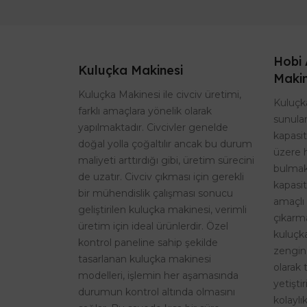
Hobi 
Kuluçka Makinesi
Makin
Kuluçka Makinesi ile civciv üretimi,
Kuluçka
farklı amaçlara yönelik olarak
sunulan
yapılmaktadır. Civcivler genelde
kapasi
doğal yolla çoğaltılır ancak bu durum
üzere 
maliyeti arttırdığı gibi, üretim sürecini
bulmak
de uzatır. Civciv çıkması için gerekli
kapasit
bir mühendislik çalışması sonucu
amaçlı 
geliştirilen kuluçka makinesi, verimli
çıkarma
üretim için ideal ürünlerdir. Özel
kuluçk
kontrol paneline sahip şekilde
zengin
tasarlanan kuluçka makinesi
olarak 
modelleri, işlemin her aşamasında
yetişti
durumun kontrol altında olmasını
kolaylı