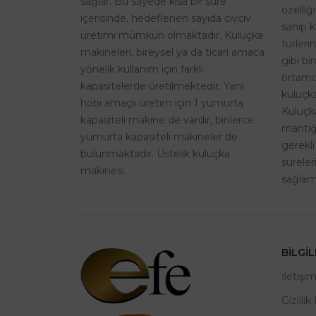
sağlar. Bu sayede kısa bir süre
özelliğ
içerisinde, hedeflenen sayıda civciv
sahip k
üretimi mümkün olmaktadır. Kuluçka
türleri
makineleri, bireysel ya da ticari amaca
gibi bi
yönelik kullanım için farklı
ortamd
kapasitelerde üretilmektedir. Yani
kuluçka
hobi amaçlı üretim için 1 yumurta
Kuluçk
kapasiteli makine de vardır, binlerce
mantığı
yumurta kapasiteli makineler de
gerekli
bulunmaktadır. Üstelik kuluçka
sürele
makinesi.
sağlama
BILGI
İletişi
Gizlilik