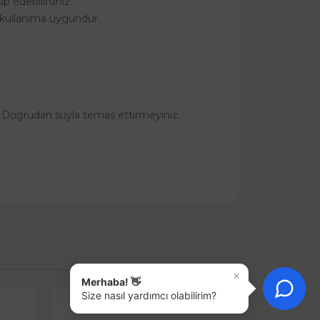
p edebilirsiniz.
 kullanıma uygundur.
z. Doğrudan suyla temas ettirmeyiniz.
×
Merhaba! 👋
Size nasıl yardımcı olabilirim?