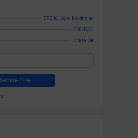
EFE Kuluçka Makineleri
EFE-1050
Stokta var
Sepete Ekle
tır