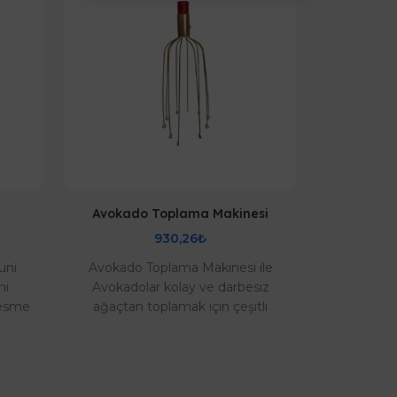
Avokado Toplama Makinesi
Kö
930,26₺
uni
Avokado Toplama Makinesi ile
Doğa Dost
ni
Avokadolar kolay ve darbesiz
Koruma: G
kesme
ağaçtan toplamak için çeşitli
KovucuBahç
 için
makineler ve yöntemler icat
tarla fareler
edilmiştir. Avokado topl..