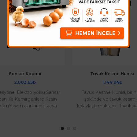
Sansar Kapanı
Tavuk Kesme Hunisi
2.003,65₺
1.144,94₺
esyonel Elektro Şoklu Sansar
Tavuk Kesme Hunisi, bir h
anı ile Kemirgenlere Kesin
şeklinde ve tavuk kesimi
ümYaşam alanlarınızı veya
kolaylaştırmaktadır. Tavuk 
tmelerinizi sansar, gelincik ve
hunisi sadece tavuk kesmek
büyük kemirg..
değil ve tabii tavu..