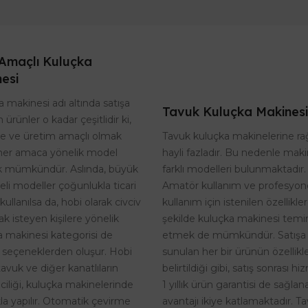
Amaçlı Kuluçka
esi
 makinesi adı altında satışa
Tavuk Kuluçka Makinesi
 ürünler o kadar çeşitlidir ki,
Tavuk kuluçka makinelerine r
te ve üretim amaçlı olmak
hayli fazladır. Bu nedenle maki
her amaca yönelik model
farklı modelleri bulunmaktadır.
 mümkündür. Aslında, büyük
Amatör kullanım ve profesyon
eli modeller çoğunlukla ticari
kullanım için istenilen özellikle
kullanılsa da, hobi olarak civciv
şekilde kuluçka makinesi temi
k isteyen kişilere yönelik
etmek de mümkündür. Satışa
a makinesi kategorisi de
sunulan her bir ürünün özellikle
 seçeneklerden oluşur. Hobi
belirtildiği gibi, satış sonrası h
tavuk ve diğer kanatlıların
1 yıllık ürün garantisi de sağlan
riciliği, kuluçka makinelerinde
avantajı ikiye katlamaktadır. T
kla yapılır. Otomatik çevirme