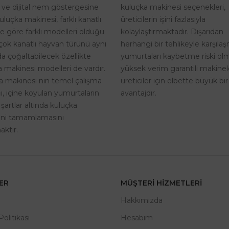
kuluçka makinesi seçenekleri,
i ve dijital nem göstergesine
üreticilerin işini fazlasıyla
uluçka makinesi, farklı kanatlı
kolaylaştırmaktadır. Dışarıdan
ne göre farklı modelleri olduğu
herhangi bir tehlikeyle karşıla
rçok kanatlı hayvan türünü aynı
yumurtaları kaybetme riski o
a çoğaltabilecek özellikte
yüksek verim garantili makinel
 makinesi modelleri de vardır.
üreticiler için elbette büyük bir
a makinesi nin temel çalışma
avantajdır.
, içine koyulan yumurtaların
 şartlar altında kuluçka
rini tamamlamasını
ktır.
LER
MÜŞTERI HIZMETLERI
m
Hakkımızda
 Politikası
Hesabım