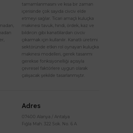
tamamlanmasını ve kısa bir zaman
içerisinde çok sayıda civciv elde
etmeyi sağlar. Ticari amaçlı kuluçka
şmadan,
makinesi tavuk, hindi, ördek, kaz ve
lmadan
bıldırcın gibi kanatlılardan civciv
er,
çıkarmak için kullanılır. Kanatlı üretimi
sektöründe etkin rol oynayan kuluçka
makinesi modelleri, gerek tasarımı
gerekse fonksiyonelliği açısıyla
çevresel faktörlere uygun olarak
çalışacak şekilde tasarlanmıştır.
Adres
07400 Alanya / Antalya
Fığla Mah. 322 Sok. No. 6 A