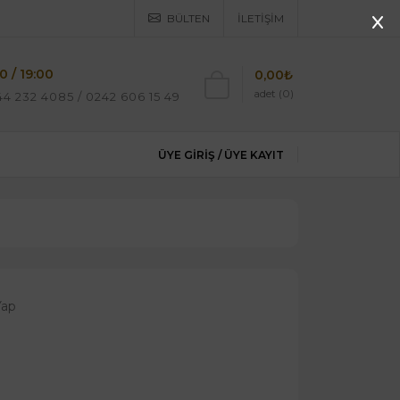
BÜLTEN
İLETIŞIM
0 / 19:00
0,00₺
adet (0)
4 232 4085 / 0242 606 15 49
ÜYE GIRIŞ /
ÜYE KAYIT
Yap