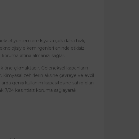
ksel yöntemlere kıyasla çok daha hızlı,
knolojisiyle kemirgenleri anında etkisiz
ı koruma altına almanızı sağlar.
rak öne çıkmaktadır. Geleneksel kapanların
ar. Kimyasal zehirlerin aksine çevreye ve evcil
larda geniş kullanım kapasitesine sahip olan
arak 7/24 kesintisiz koruma sağlayarak