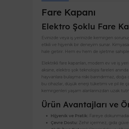
Fare Kapanı
Elektro Şoklu Fare Ka
Evinizde veya iş yerinizde kemirgen sorunu
etkili ve hijyenik bir deneyim sunar. Kimyas
hale getirir. Hem ev hem de işletme sahipleri
Elektrikli fare kapanları, modern ev ve iş y
aksine, elektro şok teknolojisi fareleri anınd
hayvanlara bulaşma riski barındırmaz, doğa 
bu cihazlar, düşük enerji tüketimi ve pil ile
kemirgenleri yaşam alanlarınızdan uzak tutm
Ürün Avantajları ve Ö
Hijyenik ve Pratik:
Fareye dokunmadan cih
Çevre Dostu:
Zehir içermez, gıda güvenli