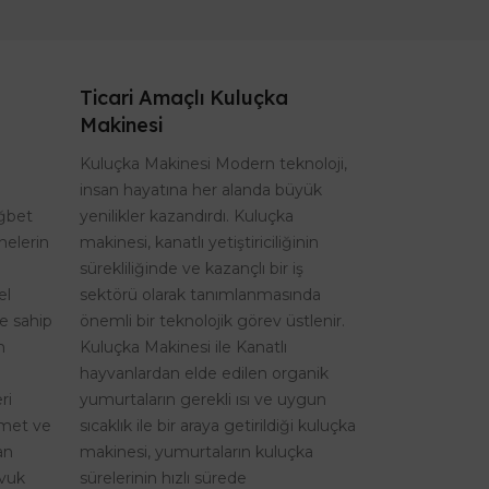
Ticari Amaçlı Kuluçka
Makinesi
Kuluçka Makinesi Modern teknoloji,
insan hayatına her alanda büyük
ağbet
yenilikler kazandırdı. Kuluçka
nelerin
makinesi, kanatlı yetiştiriciliğinin
sürekliliğinde ve kazançlı bir iş
el
sektörü olarak tanımlanmasında
re sahip
önemli bir teknolojik görev üstlenir.
n
Kuluçka Makinesi ile Kanatlı
hayvanlardan elde edilen organik
ri
yumurtaların gerekli ısı ve uygun
izmet ve
sıcaklık ile bir araya getirildiği kuluçka
an
makinesi, yumurtaların kuluçka
avuk
sürelerinin hızlı sürede