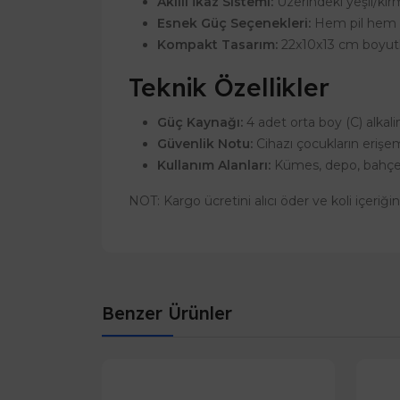
Akıllı İkaz Sistemi:
Üzerindeki yeşil/kırm
Esnek Güç Seçenekleri:
Hem pil hem d
Kompakt Tasarım:
22x10x13 cm boyutla
Teknik Özellikler
Güç Kaynağı:
4 adet orta boy (C) alkali
Güvenlik Notu:
Cihazı çocukların erişe
Kullanım Alanları:
Kümes, depo, bahçe, o
NOT: Kargo ücretini alıcı öder ve koli içeriği
Benzer Ürünler