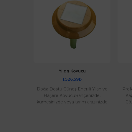
vertör 300
Yılan Kovucu
1.526,59₺
Doğa Dostu Güneş Enerjili Yılan ve
Prof
ertör 300
Haşere KovucuBahçenizde,
Kap
volta Güç
kümesinizde veya tarım arazinizde
Çöz
esi invertör
yılan, kemirgen ve sürüngen
işle
 - 56, EFE -
tehdidine karşı ke..