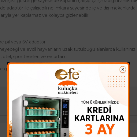
ızı ışıklı gösterge sayesinde kapanın çalışıp çalışmadığını anlık taki
e adaptör ile çalışabilme imkanı sayesinde iç ve dış mekanlarda
rıyla yer kaplamaz ve kolayca gizlenebilir.
ne pil veya 6V adaptör.
meyeceği ve evcil hayvanların uzak tutulduğu alanlarda kullanını
tel, spor tesisleri ve ev ortamı.
ne göre değişken olabiliyor.