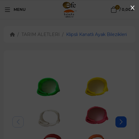
0
MENU
/
0,00₺
TARIM ALETLERİ
Klipsli Kanatlı Ayak Bilezikleri