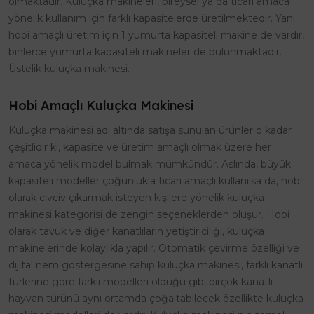
olmaktadır. Kuluçka makineleri, bireysel ya da ticari amaca
yönelik kullanım için farklı kapasitelerde üretilmektedir. Yani
hobi amaçlı üretim için 1 yumurta kapasiteli makine de vardır,
binlerce yumurta kapasiteli makineler de bulunmaktadır.
Üstelik kuluçka makinesi.
Hobi Amaçlı Kuluçka Makinesi
Kuluçka makinesi adı altında satışa sunulan ürünler o kadar
çeşitlidir ki, kapasite ve üretim amaçlı olmak üzere her
amaca yönelik model bulmak mümkündür. Aslında, büyük
kapasiteli modeller çoğunlukla ticari amaçlı kullanılsa da, hobi
olarak civciv çıkarmak isteyen kişilere yönelik kuluçka
makinesi kategorisi de zengin seçeneklerden oluşur. Hobi
olarak tavuk ve diğer kanatlıların yetiştiriciliği, kuluçka
makinelerinde kolaylıkla yapılır. Otomatik çevirme özelliği ve
dijital nem göstergesine sahip kuluçka makinesi, farklı kanatlı
türlerine göre farklı modelleri olduğu gibi birçok kanatlı
hayvan türünü aynı ortamda çoğaltabilecek özellikte kuluçka