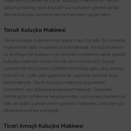
makinesi modelleri de vardır. Kuluçka makinesi nin temel
çalışma mantığı, içine koyulan yumurtaların gerekli şartlar
altında kuluçka sürelerini tamamlamasını sağlamaktır.
Tavuk Kuluçka Makinesi
Tavuk kuluçka makinelerine rağbet hayli fazladır. Bu nedenle
makinelerin farklı modelleri bulunmaktadır. Amatör kullanım
ve profesyonel kullanım için istenilen özelliklere sahip şekilde
kuluçka makinesi temin etmek de mümkündür. Satışa
sunulan her bir ürünün özellikleri belirtildiği gibi, satış sonrası
hizmet ve 1 yıllık ürün garantisi de sağlanan avantajı ikiye
katlamaktadır. Tavuk kuluçka makinesi seçenekleri,
üreticilerin işini fazlasıyla kolaylaştırmaktadır. Dışarıdan
herhangi bir tehlikeyle karşılaşmadan, yumurtaları kaybetme
riski olmadan yüksek verim garantili makineler, üreticiler için
elbette büyük bir avantajdır.
Ticari Amaçlı Kuluçka Makinesi