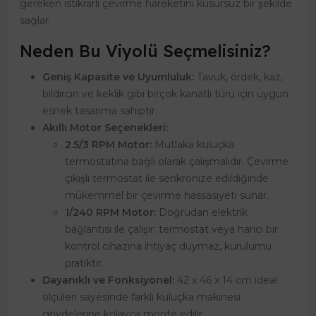
gereken istikrarlı çevirme hareketini kusursuz bir şekilde
sağlar.
Neden Bu Viyolü Seçmelisiniz?
Geniş Kapasite ve Uyumluluk:
Tavuk, ördek, kaz,
bıldırcın ve keklik gibi birçok kanatlı türü için uygun
esnek tasarıma sahiptir.
Akıllı Motor Seçenekleri:
2.5/3 RPM Motor:
Mutlaka kuluçka
termostatına bağlı olarak çalışmalıdır. Çevirme
çıkışlı termostat ile senkronize edildiğinde
mükemmel bir çevirme hassasiyeti sunar.
1/240 RPM Motor:
Doğrudan elektrik
bağlantısı ile çalışır; termostat veya harici bir
kontrol cihazına ihtiyaç duymaz, kurulumu
pratiktir.
Dayanıklı ve Fonksiyonel:
42 x 46 x 14 cm ideal
ölçüleri sayesinde farklı kuluçka makinesi
gövdelerine kolayca monte edilir.