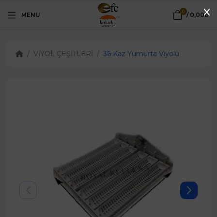
0
MENU
/
0,00₺
VİYOL ÇEŞİTLERİ
36 Kaz Yumurta Viyolü