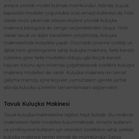
amaca yönelik model bulmak mümkündür. Aslında, büyük
kapasiteli modeller çoğunlukla ticari amaçlı kullanılsa da, hobi
olarak civciv çıkarmak isteyen kişilere yönelik kuluçka
makinesi kategorisi de zengin seçeneklerden oluşur. Hobi
olarak tavuk ve diğer kanatlıların yetiştiriciliği, kuluçka
makinelerinde kolaylıkla yapılır. Otomatik çevirme özelliği ve
dijital nem göstergesine sahip kuluçka makinesi, farklı kanatlı
türlerine göre farklı modelleri olduğu gibi birçok kanatlı
hayvan türünü aynı ortamda çoğaltabilecek özellikte kuluçka
makinesi modelleri de vardır. Kuluçka makinesi nin temel
çalışma mantığı, içine koyulan yumurtaların gerekli şartlar
altında kuluçka sürelerini tamamlamasını sağlamaktır.
Tavuk Kuluçka Makinesi
Tavuk kuluçka makinelerine rağbet hayli fazladır. Bu nedenle
makinelerin farklı modelleri bulunmaktadır. Amatör kullanım
ve profesyonel kullanım için istenilen özelliklere sahip şekilde
kuluçka makinesi temin etmek de mümkündür. Satışa