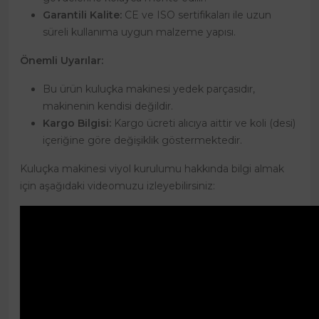
Garantili Kalite:
CE ve ISO sertifikaları ile uzun
süreli kullanıma uygun malzeme yapısı.
Önemli Uyarılar:
Bu ürün kuluçka makinesi yedek parçasıdır,
makinenin kendisi değildir.
Kargo Bilgisi:
Kargo ücreti alıcıya aittir ve koli (desi)
içeriğine göre değişiklik göstermektedir.
Kuluçka makinesi viyol kurulumu hakkında bilgi almak
için aşağıdaki videomuzu izleyebilirsiniz: