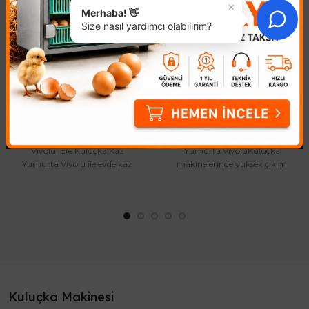
×
Merhaba! 👋
Size nasıl yardımcı olabilirim?
Kaz Yumurta Viyolü
Yumurta Viyol Otomatik
422,20₺
904,03₺
Kendi Kuluçka Makinenizi
Kuluçka Başarınızı Artırın:
Yaratın: 32'li Kaz Yumurta
Profesyonel Otomatik
Viyolü! Efe Kuluçka Kaz
Yumurta ViyolüKuluçka
Yumurta Viyolü ile evde kaz
makinelerinde yüksek çıkım
kuluçka deneyiminizi bir üst
oranı elde etmenin sırrı,
sevi..
yumurtaların doğ..
Kuluçka Makinesi