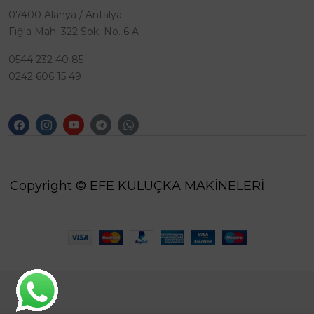
07400 Alanya / Antalya
Fığla Mah. 322 Sok. No. 6 A
0544 232 40 85
0242 606 15 49
Copyright © EFE KULUÇKA MAKİNELERİ