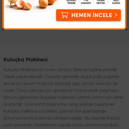
ViyolüKuluçka süreçlerinde
Performanslı Rezistanslar
başarı oranınızı artırmak için
Kuluçka makinenizin
profesyonel çözümler
performansını artırmak ve
sunuyoruz. Bıldır..
sağlıklı civci..
Kuluçka Makinesi
Kuluçka Makinesi ile civciv üretimi, farklı amaçlara yönelik
olarak yapılmaktadır. Civcivler genelde doğal yolla çoğaltılır
ancak bu durum maliyeti arttırdığı gibi, üretim sürecini de
uzatır. Civciv çıkması için gerekli bir mühendislik çalışması
sonucu geliştirilen kuluçka makinesi, verimli üretim için ideal
ürünlerdir. Özel kontrol paneline sahip şekilde tasarlanan
kuluçka makinesi modelleri, işlemin her aşamasında
durumun kontrol altında olmasını sağlar. Bu sayede kısa bir
süre içerisinde, hedeflenen sayıda civciv üretimi mümkün