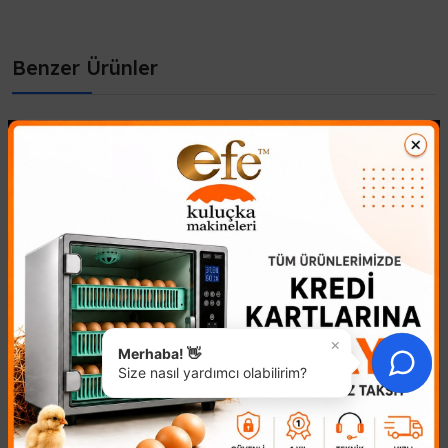
Benzer Ürünler
×
Bıldırcın Yumurtası
Kuluçka Makinesi
Merhaba! 👋
Viyolü
Rezistansı
Size nasıl yardımcı olabilirim?
949,35₺
410,27₺
132 Kapasiteli Otomatik
Kuluçka Makineniz İçin İdeal
Bıldırcın Yumurtası
Isıtma Çözümü: Yüksek