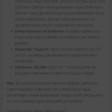
motorsuz veya otomatik çevirme motorlu (220 Volt
2,5/3 rpm Zaman rölesi gerektiren veya 1/240 rpm
Zaman rölesi gerektirmeyen) seçeneklerinden birini
tercih edebilirsiniz. Zaman rölesi gerektiren ve
gerektirmeyen motor seçenekleri mevcuttur.
Kolay Kurulum ve Kullanım:
Kuluçka makinenize
kolayca entegre edilebilir ve kullanımı son derece
pratiktir.
Dayanıklı Tasarım:
Uzun ömürlü kullanım için CE
ve ISO sertifikalı yüksek kaliteli malzemelerden
üretilmiştir.
Optimum Ölçüler:
43,5 * 42 * 14cm boyutları ile
kuluçka makinenize mükemmel uyum sağlar.
Not:
Bu ürün bir kuluçka makinesi değildir, sadece el
yapımı kuluçka makineleri için yedek parça veya
tamamlayıcı olarak kullanılabilir. Kargo ücreti alıcıya aittir
ve ürün içeriğine göre değişiklik gösterebilir.
Viyol Kurulumu Nasıl Yapılır İzleyin