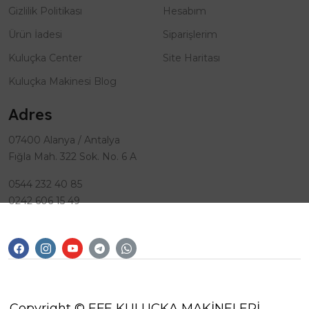
Gizlilik Politikası
Hesabım
Ürün İadesi
Siparişlerim
Kuluçka Center
Site Haritası
Kuluçka Makinesi Blog
Adres
07400 Alanya / Antalya
Fığla Mah. 322 Sok. No. 6 A
0544 232 40 85
0242 606 15 49
Copyright © EFE KULUÇKA MAKİNELERİ