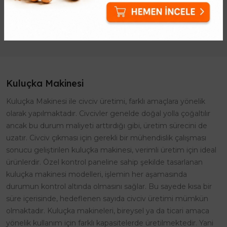
çıkarmak için tasarlanan 24'lü
başarıyı şansa bırakmayın.
otomatik çevi..
Efe..
Kuluçka Makinesi
Kuluçka Makinesi ile civciv üretimi, farklı amaçlara yönelik
olarak yapılmaktadır. Civcivler genelde doğal yolla çoğaltılır
ancak bu durum maliyeti arttırdığı gibi, üretim sürecini de
uzatır. Civciv çıkması için gerekli bir mühendislik çalışması
sonucu geliştirilen kuluçka makinesi, verimli üretim için ideal
ürünlerdir. Özel kontrol paneline sahip şekilde tasarlanan
kuluçka makinesi modelleri, işlemin her aşamasında
durumun kontrol altında olmasını sağlar. Bu sayede kısa bir
süre içerisinde, hedeflenen sayıda civciv üretimi mümkün
olmaktadır. Kuluçka makineleri, bireysel ya da ticari amaca
yönelik kullanım için farklı kapasitelerde üretilmektedir. Yani