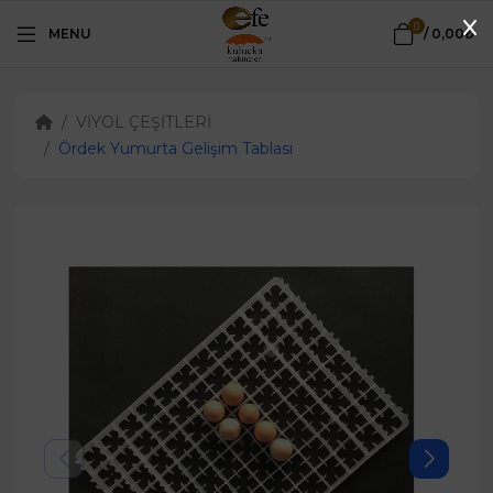
0
MENU
/
0,00₺
VİYOL ÇEŞİTLERİ
Ördek Yumurta Gelişim Tablası