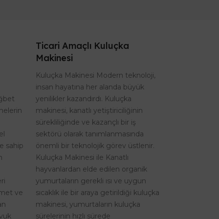
Ticari Amaçlı Kuluçka
Makinesi
Kuluçka Makinesi Modern teknoloji,
insan hayatına her alanda büyük
ağbet
yenilikler kazandırdı. Kuluçka
nelerin
makinesi, kanatlı yetiştiriciliğinin
sürekliliğinde ve kazançlı bir iş
el
sektörü olarak tanımlanmasında
re sahip
önemli bir teknolojik görev üstlenir.
n
Kuluçka Makinesi ile Kanatlı
hayvanlardan elde edilen organik
ri
yumurtaların gerekli ısı ve uygun
izmet ve
sıcaklık ile bir araya getirildiği kuluçka
an
makinesi, yumurtaların kuluçka
avuk
sürelerinin hızlı sürede