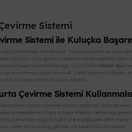
Çevirme Sistemi
rme Sistemi ile Kuluçka Başarın
 bir süreç yönetimiyle mümkündür. Yumurta çevirme, embriyo geliş
atik çözümler, civciv gelişimini stabilize ederek sağlıklı bir çıkım
üstriyel başarı standartlarına taşır. Uzun ömürlü
Silindir Viyol
mek
 devam etmesini garanti altına alır. Kaliteli ekipman kullanımı,
iminizi profesyonel bir seviyeye yükseltir.
ta Çevirme Sistemi Kullanmalıs
i periyotlarla nazikçe çevirerek embriyo gelişimini optimize eder, can
luçka makinelerinize hızla entegre edilebilir; teknik bilgi gere
sı, yumurtalara doğal kuluçka ortamı sağlayarak çıkım oranları
sülün, ördek ve tavus kuşu gibi pek çok kanatlı türü için idealdir.