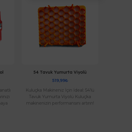
ol
54 Tavuk Yumurta Viyolü
De
519,99₺
anatlı
Kuluçka Makineniz İçin İdeal: 54'lü
Deve Kuş
ınızı
Tavuk Yumurta Viyolü Kuluçka
Mükem
maya
makinenizin performansını artırın!
Kuluçka'
ın
54'lü Tavuk Yumurta Viyolü ile
kuşu yeti
yumurtal..
ulaşmak 