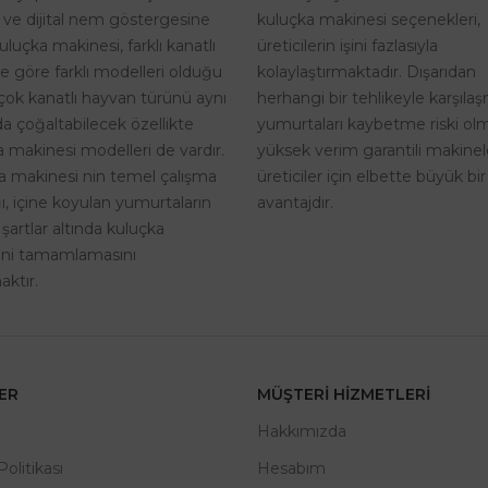
kuluçka makinesi seçenekleri,
i ve dijital nem göstergesine
üreticilerin işini fazlasıyla
uluçka makinesi, farklı kanatlı
kolaylaştırmaktadır. Dışarıdan
ne göre farklı modelleri olduğu
herhangi bir tehlikeyle karşıla
rçok kanatlı hayvan türünü aynı
yumurtaları kaybetme riski o
a çoğaltabilecek özellikte
yüksek verim garantili makinel
 makinesi modelleri de vardır.
üreticiler için elbette büyük bir
a makinesi nin temel çalışma
avantajdır.
, içine koyulan yumurtaların
 şartlar altında kuluçka
rini tamamlamasını
ktır.
LER
MÜŞTERI HIZMETLERI
m
Hakkımızda
 Politikası
Hesabım