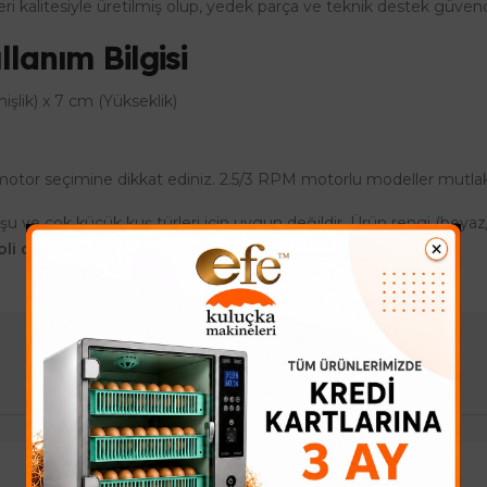
i kalitesiyle üretilmiş olup, yedek parça ve teknik destek güvence
lanım Bilgisi
şlik) x 7 cm (Yükseklik)
 motor seçimine dikkat ediniz. 2.5/3 RPM motorlu modeller mutlak
 kuşu ve çok küçük kuş türleri için uygun değildir. Ürün rengi (beya
 koli desi içeriğine göre değişkenlik göstermektedir.