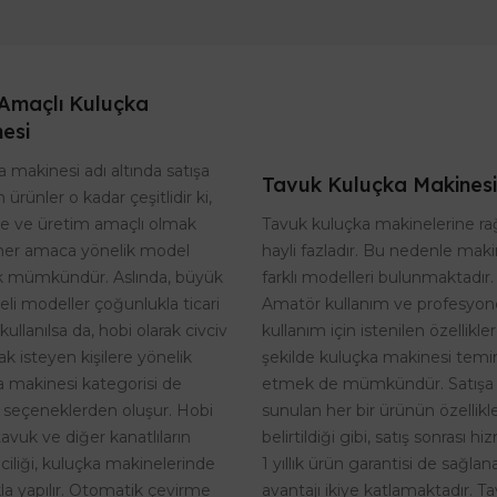
Amaçlı Kuluçka
esi
 makinesi adı altında satışa
Tavuk Kuluçka Makinesi
 ürünler o kadar çeşitlidir ki,
Tavuk kuluçka makinelerine r
te ve üretim amaçlı olmak
hayli fazladır. Bu nedenle maki
her amaca yönelik model
farklı modelleri bulunmaktadır.
 mümkündür. Aslında, büyük
Amatör kullanım ve profesyon
eli modeller çoğunlukla ticari
kullanım için istenilen özellikle
kullanılsa da, hobi olarak civciv
şekilde kuluçka makinesi temi
k isteyen kişilere yönelik
etmek de mümkündür. Satışa
a makinesi kategorisi de
sunulan her bir ürünün özellikle
 seçeneklerden oluşur. Hobi
belirtildiği gibi, satış sonrası h
tavuk ve diğer kanatlıların
1 yıllık ürün garantisi de sağlan
riciliği, kuluçka makinelerinde
avantajı ikiye katlamaktadır. T
kla yapılır. Otomatik çevirme