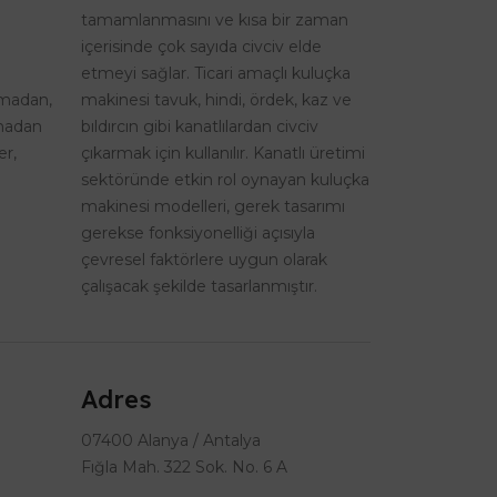
tamamlanmasını ve kısa bir zaman
içerisinde çok sayıda civciv elde
etmeyi sağlar. Ticari amaçlı kuluçka
şmadan,
makinesi tavuk, hindi, ördek, kaz ve
lmadan
bıldırcın gibi kanatlılardan civciv
er,
çıkarmak için kullanılır. Kanatlı üretimi
sektöründe etkin rol oynayan kuluçka
makinesi modelleri, gerek tasarımı
gerekse fonksiyonelliği açısıyla
çevresel faktörlere uygun olarak
çalışacak şekilde tasarlanmıştır.
Adres
07400 Alanya / Antalya
Fığla Mah. 322 Sok. No. 6 A