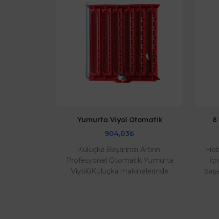
yol Çevirme
Yumurta Viyol Otomatik
8
904,03₺
Kuluçka Başarınızı Artırın:
Hob
 İdeal Viyol
Profesyonel Otomatik Yumurta
İç
uluçka
ViyolüKuluçka makinelerinde
başa
mansını
yüksek çıkım oranı elde etmenin
do
k çıkım
sırrı, yumurtaların doğ..
iyorsanız..