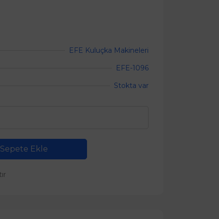
EFE Kuluçka Makineleri
EFE-1096
Stokta var
Sepete Ekle
tır