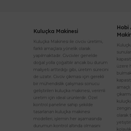
Hobi 
Kuluçka Makinesi
Makin
Kuluçka Makinesi ile civciv üretimi,
Kuluçka
farklı amaçlara yönelik olarak
sunulan
yapılmaktadır. Civcivler genelde
kapasi
doğal yolla çoğaltılır ancak bu durum
üzere 
maliyeti arttırdığı gibi, üretim sürecini
bulmak
de uzatır. Civciv çıkması için gerekli
kapasit
bir mühendislik çalışması sonucu
amaçlı 
geliştirilen kuluçka makinesi, verimli
çıkarma
üretim için ideal ürünlerdir. Özel
kuluçk
kontrol paneline sahip şekilde
zengin
tasarlanan kuluçka makinesi
olarak 
modelleri, işlemin her aşamasında
yetişti
durumun kontrol altında olmasını
kolaylı