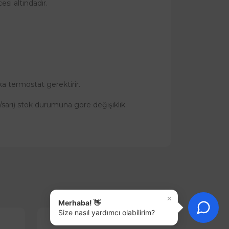
si altındadır.
a termostat gerektirir.
z/sarı) stok durumuna göre değişiklik
×
Merhaba! 👋
Size nasıl yardımcı olabilirim?