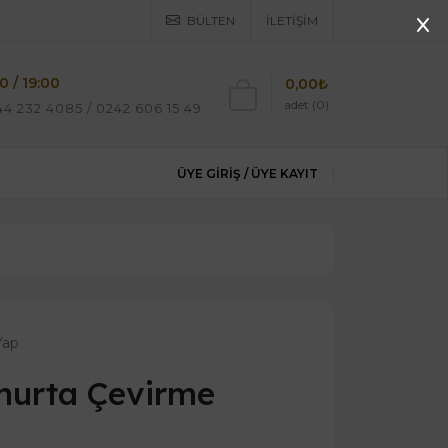
BÜLTEN
İLETIŞIM
0 / 19:00
0,00₺
adet (0)
4 232 4085 / 0242 606 15 49
ÜYE GIRIŞ /
ÜYE KAYIT
Yap
murta Çevirme