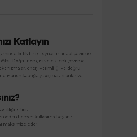
ızı Katlayın
iminde kritik bir rol oynar; manuel çevirme
 sağlar. Doğru nem, ısı ve düzenli çevirme
anizmalar, enerji verimliliği ve doğru
 embriyonun kabuğa yapışmasını önler ve
ınız?
lılığı artırır.
ktirmeden hemen kullanıma başlanır.
nı maksimize eder.