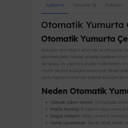
Açıklama
Yorumlar (5)
Etiketler:
Otomatik Yumurta 
Otomatik Yumurta Çevi
Kuluçka verimliliğini artırmak, profesyonel
işlemlerindeki hataları ortadan kaldıran otom
döngüsü, ev yapımı kuluçka makinelerini end
motor seçimi, kuluçka sürecinizin aksamadan
yavru kaybını minimize ederek kuluçka deney
Neden Otomatik Yumur
Yüksek Çıkım Verimi:
Yumurtaları belirl
Pratik Montaj:
El yapımı veya mevcut ku
Doğal Gelişim:
Yatay çevirme mekanizma
Geniş Uyumluluk:
Tavuk, hindi, keklik, 