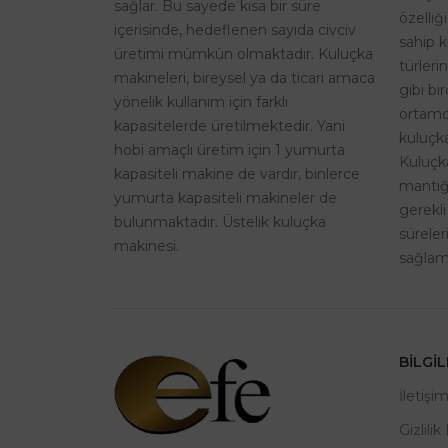
sağlar. Bu sayede kısa bir süre
özelliğ
içerisinde, hedeflenen sayıda civciv
sahip k
üretimi mümkün olmaktadır. Kuluçka
türleri
makineleri, bireysel ya da ticari amaca
gibi bi
yönelik kullanım için farklı
ortamd
kapasitelerde üretilmektedir. Yani
kuluçka
hobi amaçlı üretim için 1 yumurta
Kuluçk
kapasiteli makine de vardır, binlerce
mantığı
yumurta kapasiteli makineler de
gerekli
bulunmaktadır. Üstelik kuluçka
sürele
makinesi.
sağlama
BILGI
İletişi
Gizlilik