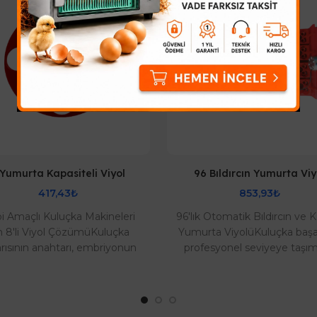
 Yumurta Kapasiteli Viyol
96 Bıldırcın Yumurta Viy
417,43₺
853,93₺
i Amaçlı Kuluçka Makineleri
96'lık Otomatik Bıldırcın ve K
in 8'li Viyol ÇözümüKuluçka
Yumurta ViyolüKuluçka başar
rısının anahtarı, embriyonun
profesyonel seviyeye taşı
ğru açıyla ve düzenli olarak
hazır mısınız? 96'lık bıldırc
çevrilmesidir. ..
yumurta ..