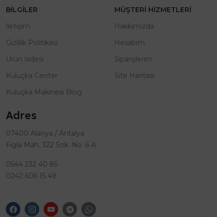
BILGILER
MÜŞTERI HIZMETLERI
İletişim
Hakkımızda
Gizlilik Politikası
Hesabım
Ürün İadesi
Siparişlerim
Kuluçka Center
Site Haritası
Kuluçka Makinesi Blog
Adres
07400 Alanya / Antalya
Fığla Mah. 322 Sok. No. 6 A
0544 232 40 85
0242 606 15 49