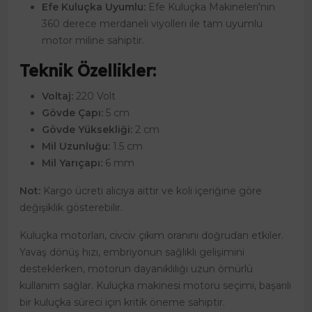
Efe Kuluçka Uyumlu:
Efe Kuluçka Makineleri'nin
360 derece merdaneli viyolleri ile tam uyumlu
motor miline sahiptir.
Teknik Özellikler:
Voltaj:
220 Volt
Gövde Çapı:
5 cm
Gövde Yüksekliği:
2 cm
Mil Uzunluğu:
1.5 cm
Mil Yarıçapı:
6 mm
Not:
Kargo ücreti alıcıya aittir ve koli içeriğine göre
değişiklik gösterebilir.
Kuluçka motorları, civciv çıkım oranını doğrudan etkiler.
Yavaş dönüş hızı, embriyonun sağlıklı gelişimini
desteklerken, motorun dayanıklılığı uzun ömürlü
kullanım sağlar. Kuluçka makinesi motoru seçimi, başarılı
bir kuluçka süreci için kritik öneme sahiptir.