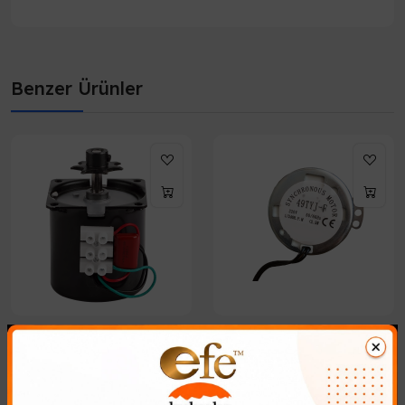
Benzer Ürünler
65 KG Kuluçka Makinesi
1/240 Rpm Motor
Çevirme Motoru
715,59₺
1.049,53₺
Kuluçka Makineniz İçin İdeal: