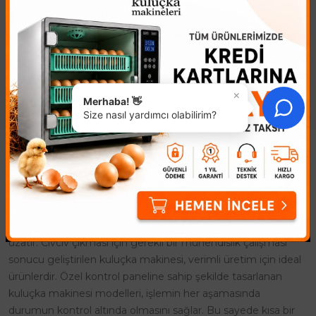
Kuluçka Makineniz İçin Güçlü
1/240 RPM Yavaş Dönüşlü
ve Güvenilir Çevirme Motoru!
Viyol Çevirme Motoru Kuluçka
65 KG Kuluçka Makinesi
sürecinizi kolaylaştırın! Bu
Çevirme Motoru ile kuluçka
1/240 RPM motor, viyoller..
sürecinizi optimize edin. Ticar..
×
Merhaba! 👋
Size nasıl yardımcı olabilirim?
Kuluçka Makinesi
Kuluçka Makinesi ile civciv üretimi, farklı amaçlara yönelik
olarak yapılmaktadır. Civcivler genelde doğal yolla çoğaltılır
ancak bu durum maliyeti arttırdığı gibi, üretim sürecini de
uzatır. Civciv çıkması için gerekli bir mühendislik çalışması
sonucu geliştirilen kuluçka makinesi, verimli üretim için ideal
ürünlerdir. Özel kontrol paneline sahip şekilde tasarlanan
kuluçka makinesi modelleri, işlemin her aşamasında
durumun kontrol altında olmasını sağlar. Bu sayede kısa bir