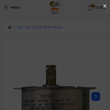
0
MENU
/
0,00₺
220 Volt 1.5/1.8 RPM Motor