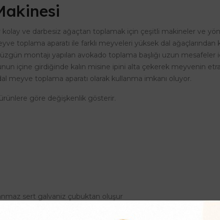
akinesi
 kolay ve darbesiz ağaçtan toplamak için çeşitli makineler ve yö
yve toplama aparatı ile farklı meyveleri yüksek dal ağaçlarından
 Düzgün montajı yapılan avokado toplama başlığı uzun mesafeler iç
çine girdiğinde kalın misine ipini alta çekerek meyvenin etrafınd
ek dal meyve toplama aparatı olarak kullanma imkanı oluyor.
 ürünlere göre değişkenlik gösterir.
nmaz sert galvaniz çubuktan oluşur
çin farklı modeller için bize ulaşınız. En iyi Avokado toplama mak