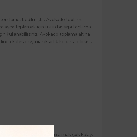
ntemler icat edilmiştir. Avokado toplama
 kolayca toplamak için uzun bir sapı toplama
in kullanabilirsiniz. Avokado toplama altına
a kafes oluşturarak artık koparta bilirsiniz
inesi, ucuz ve kaliteli satın almak çok kolay.