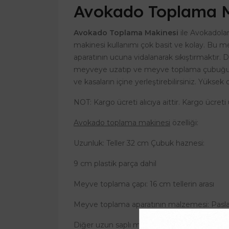
Avokado Toplama M
Avokado Toplama Makinesi
ile Avokadolar
makinesi kullanımı çok basit ve kolay. Bu me
aparatının ucuna vidalanarak sıkıştırmaktır.
meyveye uzatıp ve meyve toplama çubuğunun i
ve kasaların içine yerleştirebilirsiniz. Yüks
NOT: Kargo ücreti alıcıya aittir. Kargo ücreti
Avokado toplama makinesi
özelliği:
Uzunluk: Teller 32 cm Çubuk haznesi:
9 cm plastik parça dahil
Meyve toplama çapı: 16 cm tellerin arası
Meyve toplama aparatının malzemesi: Pasla
Diğer uzun saplı meyve toplama cihazlarımız i