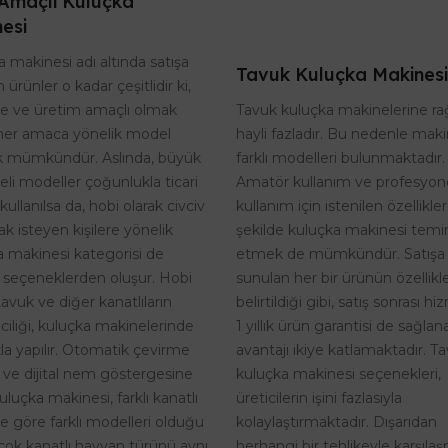
Amaçlı Kuluçka
esi
 makinesi adı altında satışa
Tavuk Kuluçka Makinesi
 ürünler o kadar çeşitlidir ki,
Tavuk kuluçka makinelerine r
te ve üretim amaçlı olmak
hayli fazladır. Bu nedenle maki
her amaca yönelik model
farklı modelleri bulunmaktadır.
 mümkündür. Aslında, büyük
Amatör kullanım ve profesyon
eli modeller çoğunlukla ticari
kullanım için istenilen özellikle
kullanılsa da, hobi olarak civciv
şekilde kuluçka makinesi temi
k isteyen kişilere yönelik
etmek de mümkündür. Satışa
a makinesi kategorisi de
sunulan her bir ürünün özellikle
 seçeneklerden oluşur. Hobi
belirtildiği gibi, satış sonrası h
tavuk ve diğer kanatlıların
1 yıllık ürün garantisi de sağlan
riciliği, kuluçka makinelerinde
avantajı ikiye katlamaktadır. T
kla yapılır. Otomatik çevirme
kuluçka makinesi seçenekleri,
i ve dijital nem göstergesine
üreticilerin işini fazlasıyla
uluçka makinesi, farklı kanatlı
kolaylaştırmaktadır. Dışarıdan
ne göre farklı modelleri olduğu
herhangi bir tehlikeyle karşıla
rçok kanatlı hayvan türünü aynı