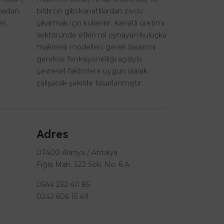
lmadan
bıldırcın gibi kanatlılardan civciv
er,
çıkarmak için kullanılır. Kanatlı üretimi
sektöründe etkin rol oynayan kuluçka
makinesi modelleri, gerek tasarımı
gerekse fonksiyonelliği açısıyla
çevresel faktörlere uygun olarak
çalışacak şekilde tasarlanmıştır.
Adres
07400 Alanya / Antalya
Fığla Mah. 322 Sok. No. 6 A
0544 232 40 85
0242 606 15 49