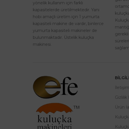
yönelik kullanım için farklı
ortamd
kapasitelerde üretilmektedir. Yani
kuluçka
hobi amaçlı üretim için 1 yumurta
Kuluçk
kapasiteli makine de vardır, binlerce
mantığı
yumurta kapasiteli makineler de
gerekli
bulunmaktadır. Üstelik kuluçka
sürele
makinesi.
sağlama
BILGI
İletişi
Gizlilik
Ürün İ
Kuluçk
Kuluçk