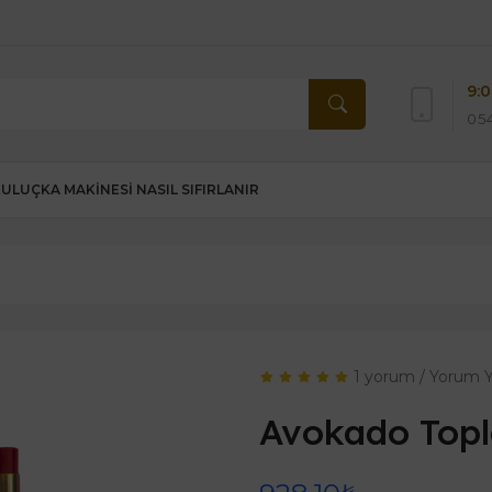
9:0
054
KULUÇKA MAKINESI NASIL SIFIRLANIR
1 yorum
/
Yorum 
Avokado Top