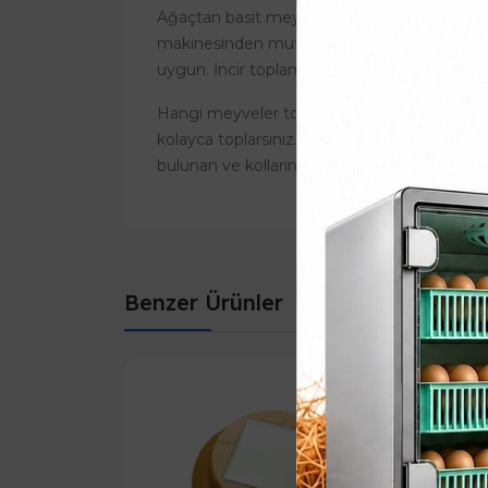
Ağaçtan basit meyve toplama teknikleri ile a
makinesinden mutlaka satın almanız tercih s
uygun. İncir toplama aparatı satış yoktur. Satı
Hangi meyveler toplama makası ile toplanı
kolayca toplarsınız. Armut toplama makinesi
bulunan ve kolların yetişmeyen yerlere uzat
Benzer Ürünler