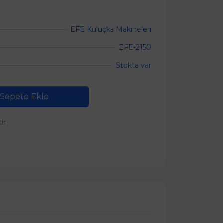
EFE Kuluçka Makineleri
EFE-2150
Stokta var
Sepete Ekle
tır