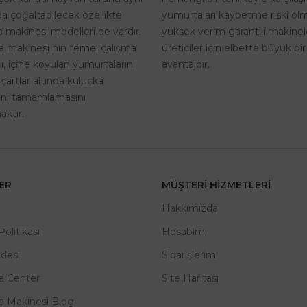
yumurtaları kaybetme riski o
a çoğaltabilecek özellikte
yüksek verim garantili makinel
 makinesi modelleri de vardır.
üreticiler için elbette büyük bir
a makinesi nin temel çalışma
avantajdır.
, içine koyulan yumurtaların
 şartlar altında kuluçka
rini tamamlamasını
ktır.
LER
MÜŞTERI HIZMETLERI
m
Hakkımızda
 Politikası
Hesabım
adesi
Siparişlerim
a Center
Site Haritası
a Makinesi Blog