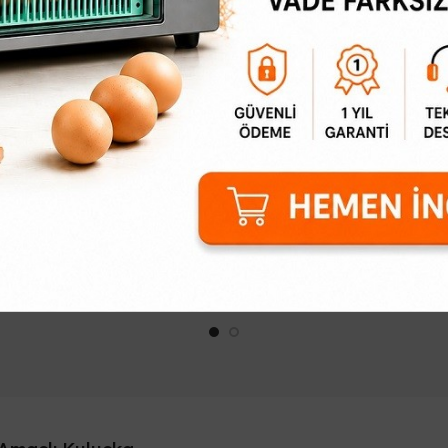
Fidan Ekme Makinesi
Sansar Kapanı
2.189,37₺
1.998,99₺
ratik Fidan ve Fide Dikme
Profesyonel Elektro Şoklu S
inesiFidan dikme makinesi,
Kapanı ile Kemirgenlere K
ahçe işlerini zahmetsiz ve
ÇözümYaşam alanlarınızı 
rofesyonel hale getirmek
işletmelerinizi sansar, gelinc
steyenler için geliştirilmiş..
büyük kemirg..