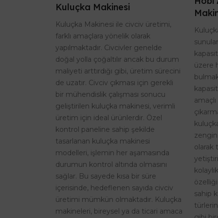
Hobi 
Kuluçka Makinesi
Makin
Kuluçka Makinesi ile civciv üretimi,
Kuluçka
farklı amaçlara yönelik olarak
sunulan
yapılmaktadır. Civcivler genelde
kapasi
doğal yolla çoğaltılır ancak bu durum
üzere 
maliyeti arttırdığı gibi, üretim sürecini
bulmak
de uzatır. Civciv çıkması için gerekli
kapasit
bir mühendislik çalışması sonucu
amaçlı 
geliştirilen kuluçka makinesi, verimli
çıkarma
üretim için ideal ürünlerdir. Özel
kuluçk
kontrol paneline sahip şekilde
zengin
tasarlanan kuluçka makinesi
olarak 
modelleri, işlemin her aşamasında
yetişti
durumun kontrol altında olmasını
kolaylı
sağlar. Bu sayede kısa bir süre
özelliğ
içerisinde, hedeflenen sayıda civciv
sahip k
üretimi mümkün olmaktadır. Kuluçka
türleri
makineleri, bireysel ya da ticari amaca
gibi bi