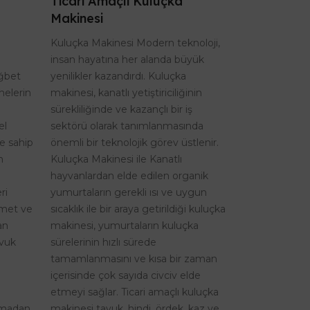
Ticari Amaçlı Kuluçka
Makinesi
Kuluçka Makinesi Modern teknoloji,
insan hayatına her alanda büyük
ağbet
yenilikler kazandırdı. Kuluçka
nelerin
makinesi, kanatlı yetiştiriciliğinin
sürekliliğinde ve kazançlı bir iş
el
sektörü olarak tanımlanmasında
re sahip
önemli bir teknolojik görev üstlenir.
n
Kuluçka Makinesi ile Kanatlı
hayvanlardan elde edilen organik
ri
yumurtaların gerekli ısı ve uygun
izmet ve
sıcaklık ile bir araya getirildiği kuluçka
an
makinesi, yumurtaların kuluçka
avuk
sürelerinin hızlı sürede
tamamlanmasını ve kısa bir zaman
içerisinde çok sayıda civciv elde
etmeyi sağlar. Ticari amaçlı kuluçka
şmadan,
makinesi tavuk, hindi, ördek, kaz ve