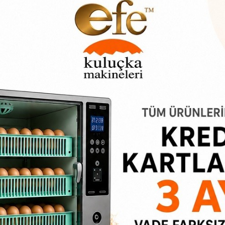
lakalı bize ulaşabilirsiniz. Avokado yetiştiriciliği yapan her avok
ebebi olması gerekiyor. Farklı meyve toplama aparatı sepeti 4 m
lık avokado malzemeleri ile alakalı bilgi edinebilirsiniz.
r? Genelde avokado toplanır ama bunun yanında darbe görmeyece
, elma toplama makinası, ayva toplama makinesi ile bu işlem oldu
ma teleskop kolun ucuna galvaniz toplama aletini takarak çok uzak