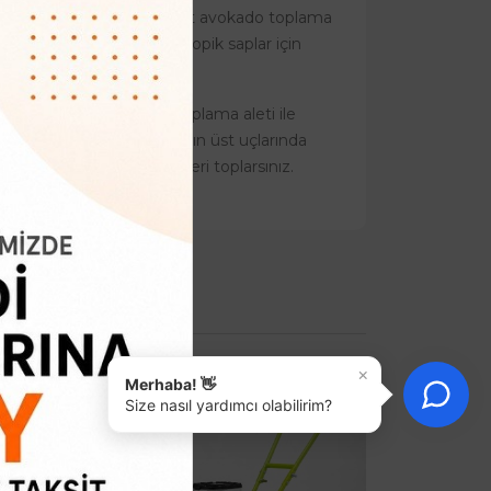
ado bahçesine şart olan basit avokado toplama
etre ve daha uzun teleskopik saplar için
k gereken meyveleri toplama aleti ile
kça kolay oluyor. Ağaçların üst uçlarında
 uçlara ulaşarak meyveleri toplarsınız.
×
Merhaba! 👋
Size nasıl yardımcı olabilirim?