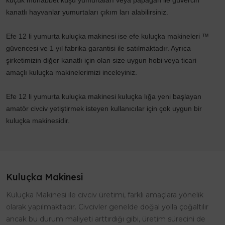
küçük muhabbet kuşu yumurtaları veya papağan ile güvercin
kanatlı hayvanlar yumurtaları çıkım ları alabilirsiniz.
Efe 12 li yumurta kuluçka makinesi ise efe kuluçka makineleri ™
güvencesi ve 1 yıl fabrika garantisi ile satılmaktadır. Ayrıca
şirketimizin diğer kanatlı için olan size uygun hobi veya ticari
amaçlı kuluçka makinelerimizi inceleyiniz.
Efe 12 li yumurta kuluçka makinesi
kuluçka lığa yeni başlayan
amatör civciv yetiştirmek isteyen kullanıcılar için çok uygun bir
kuluçka makinesidir.
Kuluçka Makinesi
Kuluçka Makinesi ile civciv üretimi, farklı amaçlara yönelik
olarak yapılmaktadır. Civcivler genelde doğal yolla çoğaltılır
ancak bu durum maliyeti arttırdığı gibi, üretim sürecini de