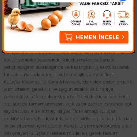
üreticilerin işini fazlasıyla kolaylaştırmaktadır. Dışarıdan
herhangi bir tehlikeyle karşılaşmadan, yumurtaları kaybetme
riski olmadan yüksek verim garantili makineler, üreticiler için
elbette büyük bir avantajdır.
Ticari Amaçlı Kuluçka Makinesi
Kuluçka Makinesi Modern teknoloji, insan hayatına her alanda
büyük yenilikler kazandırdı. Kuluçka makinesi, kanatlı
yetiştiriciliğinin sürekliliğinde ve kazançlı bir iş sektörü olarak
tanımlanmasında önemli bir teknolojik görev üstlenir.
Kuluçka Makinesi ile Kanatlı hayvanlardan elde edilen organik
yumurtaların gerekli ısı ve uygun sıcaklık ile bir araya
getirildiği kuluçka makinesi, yumurtaların kuluçka sürelerinin
hızlı sürede tamamlanmasını ve kısa bir zaman içerisinde çok
sayıda civciv elde etmeyi sağlar. Ticari amaçlı kuluçka
makinesi tavuk, hindi, ördek, kaz ve bıldırcın gibi kanatlılardan
civciv çıkarmak için kullanılır. Kanatlı üretimi sektöründe etkin
rol oynayan kuluçka makinesi modelleri, gerek tasarımı