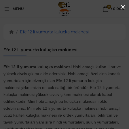
0
MENU
/
0,00₺
Efe 12 li yumurta kuluçka makinesi
Efe 12 li yumurta kuluçka makinesi
Efe 12 li yumurta kuluçka makinesi
Hobi amaçlı kullan ılınır ve
yüksek civciv çıkımı elde edersiniz. Hobi amaçlı özel cins kanatlı
yumurtaları için elverişli olan Efe 12 li yumurta kuluçka
makinesi şirketimizin en çok sattığı bir üründür. Efe 12 li yumurta
kuluçka makinesi yüksek civciv çıkımı makinesi olarak kabul
edilmektedir. Mini hobi amaçlı bu kuluçka makinesini elde
edebilirsiniz. Mini efe 12 li yumurta kuluçka makinesi hobi amaçlı
ucuz kaliteli kuluçka makinesi ile ördek yumurtaları, bıldırcın ve
tavuk yumurtaları yanı sıra hindi yumurtaları, sülün yumurtaları,