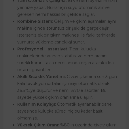
Tam Otomatik Çalışma:
Isı ve nem ayarlarını sizin
yerinize yapar. Buhar için suyu otomatik alır ve
gereken nemi hassas bir şekilde sağlar.
Kombine Sistem:
Gelişim ve çıkım aşamaları aynı
makine içinde sorunsuz bir şekilde gerçekleşir.
İsterseniz ek bir çıkım makinesi ile farklı tarihlerde
yumurta yükleme esnekliği sunar.
Profesyonel Hassasiyet:
Ticari kuluçka
makinelerinde aranan stabil ısı ve nem oranını
sürekli korur. Fazla nemi anında dışarı atarak ideal
ortamı garantiler.
Akıllı Sıcaklık Yönetimi:
Civciv çıkımına son 3 gün
kala tavuk yumurtaları için ısıyı otomatik olarak
36.5°C'ye düşürür ve nemi %70'e sabitler. Bu
sayede yüksek çıkım oranlarına ulaşılır.
Kullanım Kolaylığı:
Otomatik ayarlanabilir paneli
sayesinde kuluçka süreci hiç bu kadar basit
olmamıştı.
Yüksek Çıkım Oranı:
%80'in üzerinde civciv çıkım