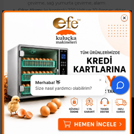
çevirme, sağ yumurta çevirme, alarm.
Çıkış Akımı:
Isı kontrolü 220 Volt ve 10 Amper, diğer
üniteler 200 Volt ve 1 Amper.
Önemli Notlar
Sıcaklık Kontrolü:
Makinenin iç sıcaklığını harici bir
hassas ısı ölçer ile kontrol etmeniz ve fark çıkması
durumunda teknik servisimizle iletişime geçmeniz
önerilir.
Kargo Bilgisi:
Kargo ücreti alıcıya aittir ve koli
içeriğine göre değişiklik gösterebilir.
×
Merhaba! 👋
Size nasıl yardımcı olabilirim?
Ticari Kuluçka Kontrol paneli Nasıl Kullanılır: