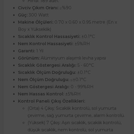
Hindi: 189 adet
Civciv Çıkım Oranı:
≥%90
Güç:
300 Watt
Makine Ölçüleri:
0.70 x 0.60 x 0.95 metre (En x
Boy x Yükseklik)
Sıcaklık Kontrol Hassasiyeti:
±0.1°C
Nem Kontrol Hassasiyeti:
±5%RH
Garanti:
1 Yıl
Görünüm:
Alüminyum alaşımlı levha yapısı
Sıcaklık Göstergesi Aralığı:
5 - 60°C
Sıcaklık Ölçüm Doğruluğu:
±0.1°C
Nem Ölçüm Doğruluğu:
≤±0.1°C
Nem Göstergesi Aralığı:
0 - 99%RH
Nem Hassas Kontrol:
±5%RH
Kontrol Paneli Çıkış Özellikleri:
(Orta) 4 Çıkış: Sıcaklık kontrolü, sol yumurta
çevirme, sağ yumurta çevirme, alarm kontrolü.
(Yüksek) 7 Çıkış: Aşırı sıcaklık, sıcaklık kontrolü,
düşük sıcaklık, nem kontrolü, sol yumurta