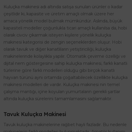
Kuluçka makinesi adı altında satışa sunulan ürünler o kadar
çeşitlidir ki, kapasite ve üretim amaçlı olmak üzere her
amaca yönelik model bulmak mümkündür. Aslında, büyük
kapasiteli modeller çoğunlukla ticari amaçlı kullanılsa da, hobi
olarak civciv çıkarmak isteyen kişilere yönelik kuluçka
makinesi kategorisi de zengin seçeneklerden oluşur. Hobi
olarak tavuk ve diğer kanatlıların yetiştiriciliği, kuluçka
makinelerinde kolaylıkla yapılır. Otomatik çevirme özelliği ve
dijital nem göstergesine sahip kuluçka makinesi, farklı kanatlı
türlerine göre farklı modelleri olduğu gibi birçok kanatlı
hayvan türünü aynı ortamda çoğaltabilecek özellikte kuluçka
makinesi modelleri de vardır. Kuluçka makinesi nin temel
çalışma mantığı, içine koyulan yumurtaların gerekli şartlar
altında kuluçka sürelerini tamamlamasını sağlamaktır.
Tavuk Kuluçka Makinesi
Tavuk kuluçka makinelerine rağbet hayli fazladır. Bu nedenle
makinelerin farklı modelleri bulunmaktadır. Amatör kullanım