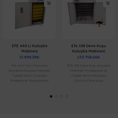
EFE 440 Li Kuluçka
Efe 108 Deve Kuşu
Makinesi
Kuluçka Makinesi
51.999,38₺
233.758,66₺
Efe 440 Tam Otomatik
EFE 108 Deve Kuşu Kuluçka
Kombine Kuluçka Makinesi:
Makinesi: Profesyonel ve
Yüksek Çıkım Oranıyla
Yüksek Verimli Kuluçka
Profesyonel Sonuçlar!Kaz
ÇözümüDeve kuşu
Yumurtası uyumlu viyol
yetiştiriciliği, doğru
olduğundan ve Kaz Yumur..
ekipmanlarla desteklendiğin..