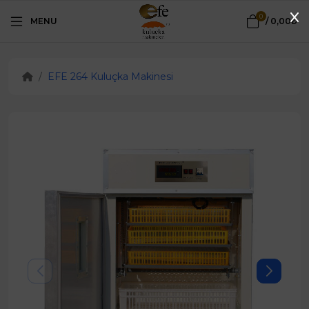
0
MENU
/
0,00₺
EFE 264 Kuluçka Makinesi