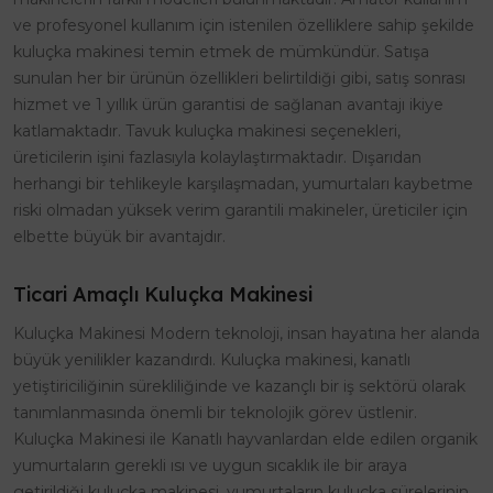
ve profesyonel kullanım için istenilen özelliklere sahip şekilde
kuluçka makinesi temin etmek de mümkündür. Satışa
sunulan her bir ürünün özellikleri belirtildiği gibi, satış sonrası
hizmet ve 1 yıllık ürün garantisi de sağlanan avantajı ikiye
katlamaktadır. Tavuk kuluçka makinesi seçenekleri,
üreticilerin işini fazlasıyla kolaylaştırmaktadır. Dışarıdan
herhangi bir tehlikeyle karşılaşmadan, yumurtaları kaybetme
riski olmadan yüksek verim garantili makineler, üreticiler için
elbette büyük bir avantajdır.
Ticari Amaçlı Kuluçka Makinesi
Kuluçka Makinesi Modern teknoloji, insan hayatına her alanda
büyük yenilikler kazandırdı. Kuluçka makinesi, kanatlı
yetiştiriciliğinin sürekliliğinde ve kazançlı bir iş sektörü olarak
tanımlanmasında önemli bir teknolojik görev üstlenir.
Kuluçka Makinesi ile Kanatlı hayvanlardan elde edilen organik
yumurtaların gerekli ısı ve uygun sıcaklık ile bir araya
getirildiği kuluçka makinesi, yumurtaların kuluçka sürelerinin