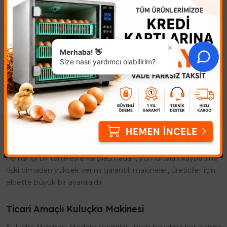
çalışma mantığı, içine koyulan yumurtaların gerekli şartlar
altında kuluçka sürelerini tamamlamasını sağlamaktır.
Tavuk Kuluçka Makinesi
×
Merhaba! 👋
Tavuk kuluçka makinelerine rağbet hayli fazladır. Bu nedenle
Size nasıl yardımcı olabilirim?
makinelerin farklı modelleri bulunmaktadır. Amatör kullanım
ve profesyonel kullanım için istenilen özelliklere sahip şekilde
kuluçka makinesi temin etmek de mümkündür. Satışa
sunulan her bir ürünün özellikleri belirtildiği gibi, satış sonrası
hizmet ve 1 yıllık ürün garantisi de sağlanan avantajı ikiye
katlamaktadır. Tavuk kuluçka makinesi seçenekleri,
üreticilerin işini fazlasıyla kolaylaştırmaktadır. Dışarıdan
herhangi bir tehlikeyle karşılaşmadan, yumurtaları kaybetme
riski olmadan yüksek verim garantili makineler, üreticiler için
elbette büyük bir avantajdır.
Ticari Amaçlı Kuluçka Makinesi