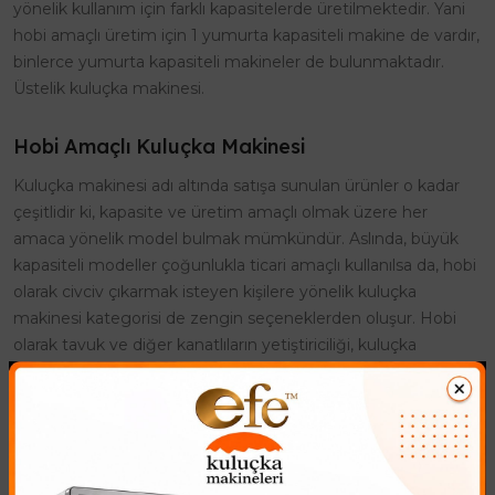
yönelik kullanım için farklı kapasitelerde üretilmektedir. Yani
hobi amaçlı üretim için 1 yumurta kapasiteli makine de vardır,
binlerce yumurta kapasiteli makineler de bulunmaktadır.
Üstelik kuluçka makinesi.
Hobi Amaçlı Kuluçka Makinesi
Kuluçka makinesi adı altında satışa sunulan ürünler o kadar
çeşitlidir ki, kapasite ve üretim amaçlı olmak üzere her
amaca yönelik model bulmak mümkündür. Aslında, büyük
kapasiteli modeller çoğunlukla ticari amaçlı kullanılsa da, hobi
olarak civciv çıkarmak isteyen kişilere yönelik kuluçka
makinesi kategorisi de zengin seçeneklerden oluşur. Hobi
olarak tavuk ve diğer kanatlıların yetiştiriciliği, kuluçka
makinelerinde kolaylıkla yapılır. Otomatik çevirme özelliği ve
dijital nem göstergesine sahip kuluçka makinesi, farklı kanatlı
türlerine göre farklı modelleri olduğu gibi birçok kanatlı
hayvan türünü aynı ortamda çoğaltabilecek özellikte kuluçka
makinesi modelleri de vardır. Kuluçka makinesi nin temel