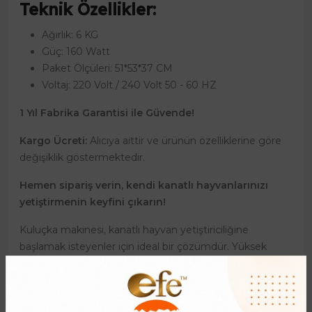
Teknik Özellikler:
Ağırlık: 6 KG
Güç: 160 Watt
Paket Ölçüleri: 51*53*37 CM
Voltaj: 220 Volt / 240 Volt 50 - 60 HZ
1 Yıl Fabrika Garantisi ile Güvende!
Kargo Ücreti:
Alıcıya aittir ve ürünün özelliklerine göre
değişiklik göstermektedir.
Hemen sipariş verin, kendi kanatlı hayvanlarınızı
yetiştirmenin keyfini çıkarın!
Kuluçka makinesi, kanatlı hayvan yetiştiriciliğine
başlamak isteyenler için ideal bir çözümdür. Yüksek
çıkım oranları ve kullanım kolaylığı sayesinde, kaz, tavuk,
ördek gibi farklı türlerdeki yumurtaları başarıyla civcivlere
dönüştürebilirsiniz. Otomatik kontrol sistemleri ve