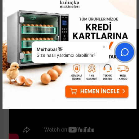
ayarlanabilir özellikleriyle kuluçka süreci artık çok daha
kolay ve verimli.
Kuluçka Makinesi Kurulum Videosu:
×
Merhaba! 👋
Size nasıl yardımcı olabilirim?