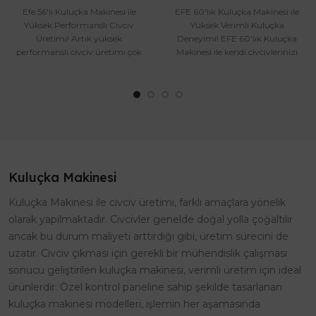
Efe 56'lı Kuluçka Makinesi ile
EFE 60'lık Kuluçka Makinesi ile
Yüksek Performanslı Civciv
Yüksek Verimli Kuluçka
Üretimi! Artık yüksek
Deneyimi! EFE 60'lık Kuluçka
performanslı civciv üretimi çok
Makinesi ile kendi civcivlerinizi
kolay! Efe 56'lı Kuluçka ..
yetiştirmenin..
Kuluçka Makinesi
Kuluçka Makinesi ile civciv üretimi, farklı amaçlara yönelik
olarak yapılmaktadır. Civcivler genelde doğal yolla çoğaltılır
ancak bu durum maliyeti arttırdığı gibi, üretim sürecini de
uzatır. Civciv çıkması için gerekli bir mühendislik çalışması
sonucu geliştirilen kuluçka makinesi, verimli üretim için ideal
ürünlerdir. Özel kontrol paneline sahip şekilde tasarlanan
kuluçka makinesi modelleri, işlemin her aşamasında