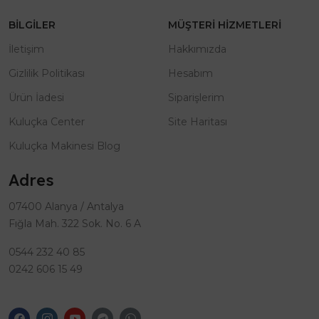
BILGILER
MÜŞTERI HIZMETLERI
İletişim
Hakkımızda
Gizlilik Politikası
Hesabım
Ürün İadesi
Siparişlerim
Kuluçka Center
Site Haritası
Kuluçka Makinesi Blog
Adres
07400 Alanya / Antalya
Fığla Mah. 322 Sok. No. 6 A
0544 232 40 85
0242 606 15 49