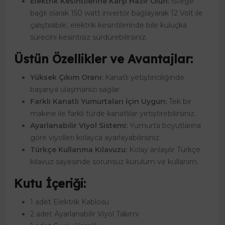
Elektrik Kesintilerine Karşı Hazır Olun:
İsteğe
bağlı olarak 150 watt invertör bağlayarak 12 Volt ile
çalıştırabilir, elektrik kesintilerinde bile kuluçka
sürecini kesintisiz sürdürebilirsiniz.
Üstün Özellikler ve Avantajlar:
Yüksek Çıkım Oranı:
Kanatlı yetiştiriciliğinde
başarıya ulaşmanızı sağlar.
Farklı Kanatlı Yumurtaları İçin Uygun:
Tek bir
makine ile farklı türde kanatlılar yetiştirebilirsiniz.
Ayarlanabilir Viyol Sistemi:
Yumurta boyutlarına
göre viyolleri kolayca ayarlayabilirsiniz.
Türkçe Kullanma Kılavuzu:
Kolay anlaşılır Türkçe
kılavuz sayesinde sorunsuz kurulum ve kullanım.
Kutu İçeriği:
1 adet Elektrik Kablosu
2 adet Ayarlanabilir Viyol Takımı