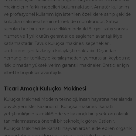
makinelerin farklı modelleri bulunmaktadır. Amatör kullanım
ve profesyonel kullanım için istenilen özelliklere sahip şekilde
kuluçka makinesi temin etmek de mümkündür. Satışa
sunulan her bir ürünün özellikleri belirtildiği gibi, satış sonrası
hizmet ve 1 yıllık ürün garantisi de sağlanan avantajı ikiye
katlamaktadır. Tavuk kuluçka makinesi seçenekleri,
üreticilerin işini fazlasıyla kolaylaştırmaktadır. Dışarıdan
herhangi bir tehlikeyle karşılaşmadan, yumurtaları kaybetme
riski olmadan yüksek verim garantili makineler, üreticiler için
elbette büyük bir avantajdır.
Ticari Amaçlı Kuluçka Makinesi
Kuluçka Makinesi Modern teknoloji, insan hayatına her alanda
büyük yenilikler kazandırdı. Kuluçka makinesi, kanatlı
yetiştiriciliğinin sürekliliğinde ve kazançlı bir iş sektörü olarak
tanımlanmasında önemli bir teknolojik görev üstlenir.
Kuluçka Makinesi ile Kanatlı hayvanlardan elde edilen organik
yumurtaların gerekli ısı ve uygun sıcaklık ile bir araya