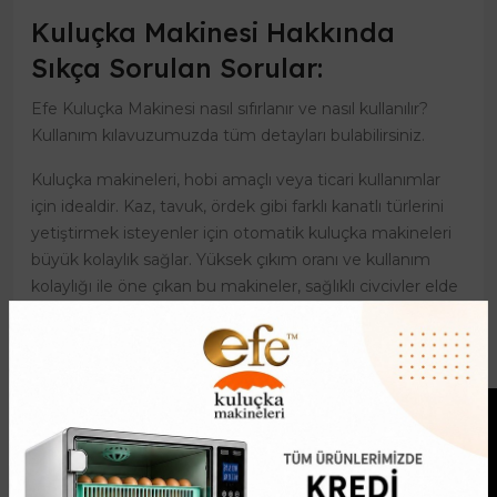
Kuluçka Makinesi Hakkında
Sıkça Sorulan Sorular:
Efe Kuluçka Makinesi nasıl sıfırlanır ve nasıl kullanılır?
Kullanım kılavuzumuzda tüm detayları bulabilirsiniz.
Kuluçka makineleri, hobi amaçlı veya ticari kullanımlar
için idealdir. Kaz, tavuk, ördek gibi farklı kanatlı türlerini
yetiştirmek isteyenler için otomatik kuluçka makineleri
büyük kolaylık sağlar. Yüksek çıkım oranı ve kullanım
kolaylığı ile öne çıkan bu makineler, sağlıklı civcivler elde
etmenize yardımcı olur.
Kuluçka Makinesi Kurulum Videosu: