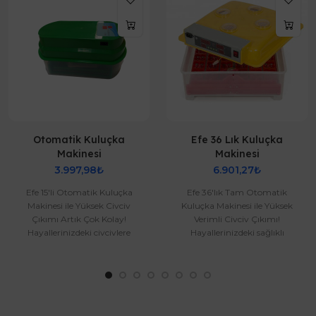
Otomatik Kuluçka
Efe 36 Lık Kuluçka
Makinesi
Makinesi
3.997,98₺
6.901,27₺
Efe 15'li Otomatik Kuluçka
Efe 36'lık Tam Otomatik
Makinesi ile Yüksek Civciv
Kuluçka Makinesi ile Yüksek
Çıkımı Artık Çok Kolay!
Verimli Civciv Çıkımı!
Hayallerinizdeki civcivlere
Hayallerinizdeki sağlıklı
kavuşmak için Efe 15'li
civcivlere kavuşmak artık çok
Otomati..
kolay!..