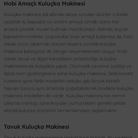
Hobi Amaçlı Kuluçka Makinesi
Kuluçka makinesi adı altında satışa sunulan ürünler o kadar
çeşitlidir ki, kapasite ve üretim amaçlı olmak üzere her
amaca yönelik model bulmak mümkündür. Aslında, büyük
kapasiteli modeller çoğunlukla ticari amaçlı kullanılsa da, hobi
olarak civciv çıkarmak isteyen kişilere yönelik kuluçka
makinesi kategorisi de zengin seçeneklerden oluşur. Hobi
olarak tavuk ve diğer kanatlıların yetiştiriciliği, kuluçka
makinelerinde kolaylıkla yapılır. Otomatik çevirme özelliği ve
dijital nem göstergesine sahip kuluçka makinesi, farklı kanatlı
türlerine göre farklı modelleri olduğu gibi birçok kanatlı
hayvan türünü aynı ortamda çoğaltabilecek özellikte kuluçka
makinesi modelleri de vardır. Kuluçka makinesi nin temel
çalışma mantığı, içine koyulan yumurtaların gerekli şartlar
altında kuluçka sürelerini tamamlamasını sağlamaktır.
Tavuk Kuluçka Makinesi
Tavuk kuluçka makinelerine rağbet hayli fazladır. Bu nedenle