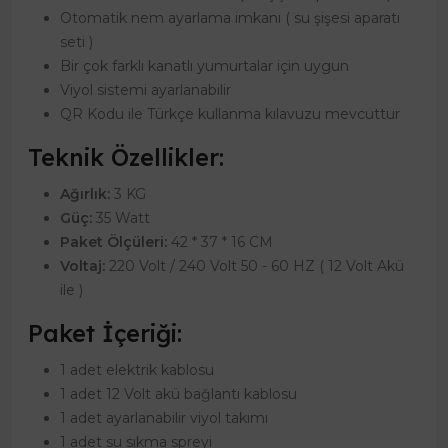
Otomatik nem ayarlama imkanı ( su şişesi aparatı
seti )
Bir çok farklı kanatlı yumurtalar için uygun
Viyol sistemi ayarlanabilir
QR Kodu ile Türkçe kullanma kılavuzu mevcuttur
Teknik Özellikler:
Ağırlık:
3 KG
Güç:
35 Watt
Paket Ölçüleri:
42 * 37 * 16 CM
Voltaj:
220 Volt / 240 Volt 50 - 60 HZ ( 12 Volt Akü
ile )
Paket İçeriği:
1 adet elektrik kablosu
1 adet 12 Volt akü bağlantı kablosu
1 adet ayarlanabilir viyol takımı
1 adet su sıkma spreyi