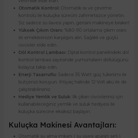
verimlilik elde edin.
Otomatik Kontrol:
Otomatik ısı ve çevirme
kontrolü ile kuluçka sürecini zahmetsizce yönetin.
Siz sadece su ilavesi yapın, gerisini makineye bırakın!
Yüksek Çıkım Oranı:
%80-90 ortalama çıkım oranı
ile emeklerinizin karşılığını alın. Sağlıklı ve güçlü
civcivler elde edin.
Döl Kontrol Lambası:
Dijital kontrol panelindeki döl
kontrol lambası sayesinde yumurtaların döllülüğünü
kolayca takip edin.
Enerji Tasarruflu:
Sadece 35 Watt güç tüketimi ile
bütçenizi koruyun. İhtiyaç halinde 12 Volt akü ile de
çalıştırabilirsiniz.
Hediye Yemlik ve Suluk:
İlk çıkan civcivleriniz için
kullanabileceğiniz yemlik ve suluk hediyesi ile
kuluçka sürecine eksiksiz başlayın.
Kuluçka Makinesi Avantajları:
Otomatik su alma imkanı ( su şişesi aparatı seti )