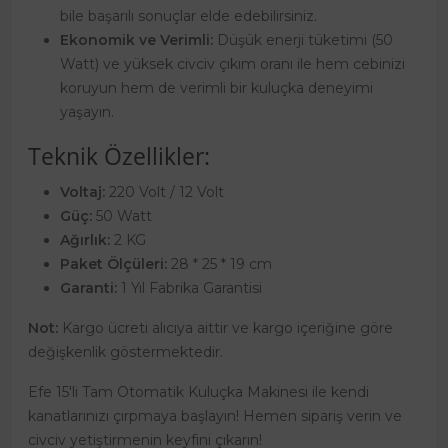
bile başarılı sonuçlar elde edebilirsiniz.
Ekonomik ve Verimli:
Düşük enerji tüketimi (50
Watt) ve yüksek civciv çıkım oranı ile hem cebinizi
koruyun hem de verimli bir kuluçka deneyimi
yaşayın.
Teknik Özellikler:
Voltaj:
220 Volt / 12 Volt
Güç:
50 Watt
Ağırlık:
2 KG
Paket Ölçüleri:
28 * 25 * 19 cm
Garanti:
1 Yıl Fabrika Garantisi
Not:
Kargo ücreti alıcıya aittir ve kargo içeriğine göre
değişkenlik göstermektedir.
Efe 15'li Tam Otomatik Kuluçka Makinesi ile kendi
kanatlarınızı çırpmaya başlayın! Hemen sipariş verin ve
civciv yetiştirmenin keyfini çıkarın!