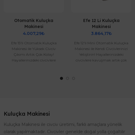
Otomatik Kuluçka
Efe 12 Li Kuluçka
Makinesi
Makinesi
4.007,29₺
3.864,17₺
Efe 15'li Otomatik Kuluçka
Efe 12'li Mini Otomatik Kuluçka
Makinesi ile Yüksek Civciv
Makinesi ile Kendi Civcivlerinizi
Çıkımı Artık Çok Kolay!
Yetiştirin! Hayallerinizdeki
Hayallerinizdeki civcivlere
civcivlere kavuşmak artık çok
kavuşmak için Efe 15'li
kolay! Efe 1..
Otomati..
Kuluçka Makinesi
Kuluçka Makinesi ile civciv üretimi, farklı amaçlara yönelik
olarak yapılmaktadır. Civcivler genelde doğal yolla çoğaltılır