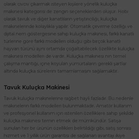
olarak civciv çıkarmak isteyen kişilere yönelik kuluçka
makinesi kategorisi de zengin seçeneklerden oluşur. Hobi
olarak tavuk ve diğer kanatlıların yetiştiriciliği, kuluçka
makinelerinde kolaylıkla yapılır. Otomatik çevirme özelliği ve
dijital nem göstergesine sahip kuluçka makinesi, farklı kanatlı
türlerine göre farklı modelleri olduğu gibi birçok kanatlı
hayvan türünü aynı ortamda çoğaltabilecek özellikte kuluçka
makinesi modelleri de vardır. Kuluçka makinesi nin temel
çalışma mantığı, içine koyulan yumurtaların gerekli şartlar
altında kuluçka sürelerini tamamlamasını sağlamaktır.
Tavuk Kuluçka Makinesi
Tavuk kuluçka makinelerine rağbet hayli fazladır. Bu nedenle
makinelerin farklı modelleri bulunmaktadır. Amatör kullanım
ve profesyonel kullanım için istenilen özelliklere sahip şekilde
kuluçka makinesi temin etmek de mümkündür. Satışa
sunulan her bir ürünün özellikleri belirtildiği gibi, satış sonrası
hizmet ve 1 yıllık ürün garantisi de sağlanan avantajı ikiye