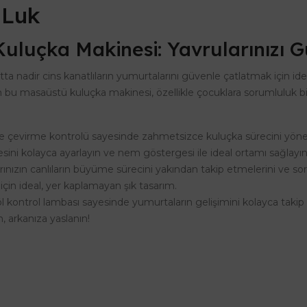
 Luk
 Kuluçka Makinesi: Yavrularınızı
ta nadir cins kanatlıların yumurtalarını güvenle çatlatmak için idea
u masaüstü kuluçka makinesi, özellikle çocuklara sorumluluk bilinc
e çevirme kontrolü sayesinde zahmetsizce kuluçka sürecini yöne
esini kolayca ayarlayın ve nem göstergesi ile ideal ortamı sağlayın
ınızın canlıların büyüme sürecini yakından takip etmelerini ve sor
çin ideal, yer kaplamayan şık tasarım.
 kontrol lambası sayesinde yumurtaların gelişimini kolayca takip 
, arkanıza yaslanın!