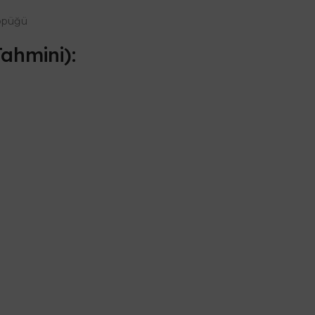
köpüğü
ahmini):