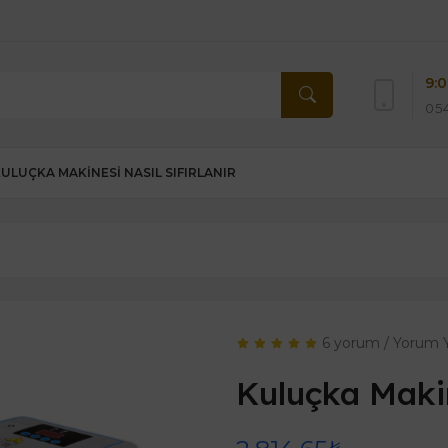
9:0
054
KULUÇKA MAKINESI NASIL SIFIRLANIR
6 yorum
/
Yorum 
Kuluçka Maki