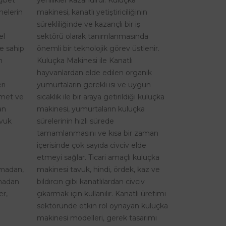
yenilikler kazandırdı. Kuluçka
nelerin
makinesi, kanatlı yetiştiriciliğinin
sürekliliğinde ve kazançlı bir iş
el
sektörü olarak tanımlanmasında
re sahip
önemli bir teknolojik görev üstlenir.
n
Kuluçka Makinesi ile Kanatlı
hayvanlardan elde edilen organik
ri
yumurtaların gerekli ısı ve uygun
izmet ve
sıcaklık ile bir araya getirildiği kuluçka
an
makinesi, yumurtaların kuluçka
avuk
sürelerinin hızlı sürede
tamamlanmasını ve kısa bir zaman
içerisinde çok sayıda civciv elde
etmeyi sağlar. Ticari amaçlı kuluçka
şmadan,
makinesi tavuk, hindi, ördek, kaz ve
lmadan
bıldırcın gibi kanatlılardan civciv
er,
çıkarmak için kullanılır. Kanatlı üretimi
sektöründe etkin rol oynayan kuluçka
makinesi modelleri, gerek tasarımı