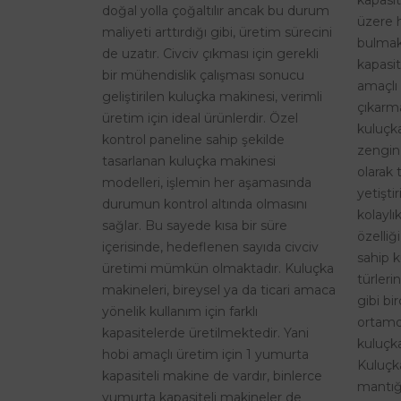
kapasi
doğal yolla çoğaltılır ancak bu durum
üzere 
maliyeti arttırdığı gibi, üretim sürecini
bulmak
de uzatır. Civciv çıkması için gerekli
kapasit
bir mühendislik çalışması sonucu
amaçlı 
geliştirilen kuluçka makinesi, verimli
çıkarma
üretim için ideal ürünlerdir. Özel
kuluçk
kontrol paneline sahip şekilde
zengin
tasarlanan kuluçka makinesi
olarak 
modelleri, işlemin her aşamasında
yetişti
durumun kontrol altında olmasını
kolaylı
sağlar. Bu sayede kısa bir süre
özelliğ
içerisinde, hedeflenen sayıda civciv
sahip k
üretimi mümkün olmaktadır. Kuluçka
türleri
makineleri, bireysel ya da ticari amaca
gibi bi
yönelik kullanım için farklı
ortamd
kapasitelerde üretilmektedir. Yani
kuluçka
hobi amaçlı üretim için 1 yumurta
Kuluçk
kapasiteli makine de vardır, binlerce
mantığı
yumurta kapasiteli makineler de