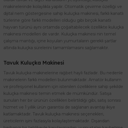
makinelerinde kolaylıkla yapılır. Otomatik çevirme özelliği ve
dijital nem göstergesine sahip kuluçka makinesi, farklı kanatlı
türlerine göre farklı modelleri olduğu gibi birçok kanatlı
hayvan türünü aynı ortamda çoğaltabilecek özellikte kuluçka
makinesi modelleri de vardır. Kuluçka makinesi nin temel
çalışma mantığı, içine koyulan yumurtaların gerekli şartlar
altında kuluçka sürelerini tamamlamasını sağlamaktır.
Tavuk Kuluçka Makinesi
Tavuk kuluçka makinelerine rağbet hayli fazladır. Bu nedenle
makinelerin farklı modelleri bulunmaktadır. Amatör kullanım
ve profesyonel kullanım için istenilen özelliklere sahip şekilde
kuluçka makinesi temin etmek de mümkündür. Satışa
sunulan her bir ürünün özellikleri belirtildiği gibi, satış sonrası
hizmet ve 1 yıllık ürün garantisi de sağlanan avantajı ikiye
katlamaktadır. Tavuk kuluçka makinesi seçenekleri,
üreticilerin işini fazlasıyla kolaylaştırmaktadır. Dışarıdan
herhangi bir tehlikeyle karşılaşmadan, yumurtaları kaybetme