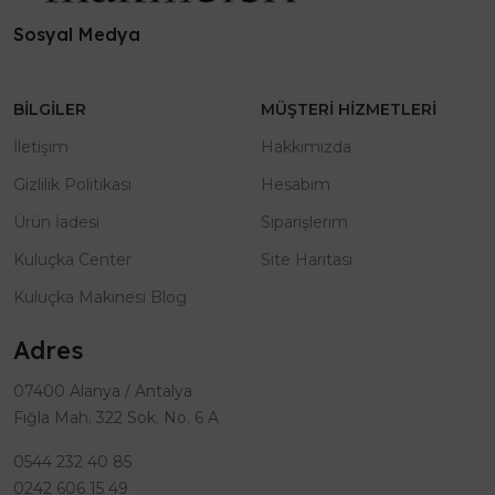
Sosyal Medya
BILGILER
MÜŞTERI HIZMETLERI
İletişim
Hakkımızda
Gizlilik Politikası
Hesabım
Ürün İadesi
Siparişlerim
Kuluçka Center
Site Haritası
Kuluçka Makinesi Blog
Adres
07400 Alanya / Antalya
Fığla Mah. 322 Sok. No. 6 A
0544 232 40 85
0242 606 15 49