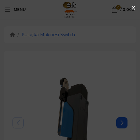
0
MENU
/
0,00₺
Kuluçka Makinesi Switch