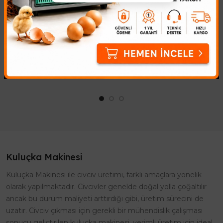
Ucuz Switch
12 Volt 2.5/3 RPM Motor
221,83₺
715,59₺
Kuluçka Makineniz İçin
Kuluçka Makinesi Viyol Motoru:
Ekonomik ve Güvenilir Switch
AC 12V 2.5/3 RPM Kuluçka
Çözümü! Kuluçka
makineleriniz için ideal çözüm!
makinenizin viyol çevirme
Nadir bulunan AC 12V 2.5/3
sistemini optimize etmek mi
RPM senkronize motor i..
istiyorsunuz? İ..
Kuluçka Makinesi
Kuluçka Makinesi ile civciv üretimi, farklı amaçlara yönelik
olarak yapılmaktadır. Civcivler genelde doğal yolla çoğaltılır
ancak bu durum maliyeti arttırdığı gibi, üretim sürecini de
uzatır. Civciv çıkması için gerekli bir mühendislik çalışması
sonucu geliştirilen kuluçka makinesi, verimli üretim için ideal