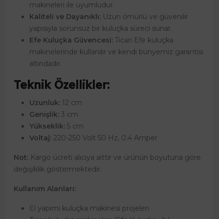
makineleri ile uyumludur.
Kaliteli ve Dayanıklı:
Uzun ömürlü ve güvenilir
yapısıyla sorunsuz bir kuluçka süreci sunar.
Efe Kuluçka Güvencesi:
Ticari Efe kuluçka
makinelerinde kullanılır ve kendi bünyemiz garantisi
altındadır.
Teknik Özellikler:
Uzunluk:
12 cm
Genişlik:
3 cm
Yükseklik:
5 cm
Voltaj:
220-250 Volt 50 Hz, 0.4 Amper
Not:
Kargo ücreti alıcıya aittir ve ürünün boyutuna göre
değişiklik göstermektedir.
Kullanım Alanları:
El yapımı kuluçka makinesi projeleri