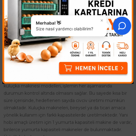
×
Merhaba! 👋
Size nasıl yardımcı olabilirim?
Kuluçka Makinesi
Kuluçka Makinesi ile civciv üretimi, farklı amaçlara yönelik
olarak yapılmaktadır. Civcivler genelde doğal yolla çoğaltılır
ancak bu durum maliyeti arttırdığı gibi, üretim sürecini de
uzatır. Civciv çıkması için gerekli bir mühendislik çalışması
sonucu geliştirilen kuluçka makinesi, verimli üretim için ideal
ürünlerdir. Özel kontrol paneline sahip şekilde tasarlanan
kuluçka makinesi modelleri, işlemin her aşamasında
durumun kontrol altında olmasını sağlar. Bu sayede kısa bir
süre içerisinde, hedeflenen sayıda civciv üretimi mümkün
olmaktadır. Kuluçka makineleri, bireysel ya da ticari amaca
yönelik kullanım için farklı kapasitelerde üretilmektedir. Yani
hobi amaçlı üretim için 1 yumurta kapasiteli makine de vardır,
binlerce yumurta kapasiteli makineler de bulunmaktadır.