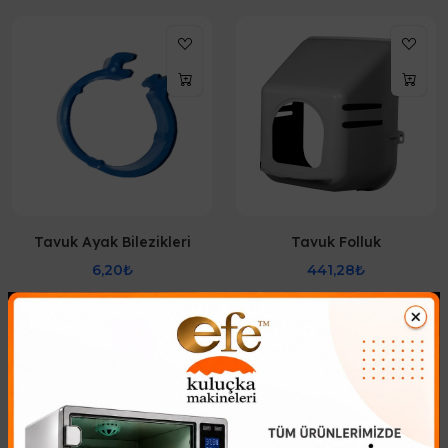
Tavuk Ayak Bilezikleri
Tavuk Folluk
6,20₺
441,28₺
Tavuk Ayak Bilezikleri Kanatlı
Tavuk Folluk her türlü kanatlı
ırkını cinslerinden ayırmanızı
hayvanlar için uygun örneğin
sağlar ve yaşlarına göre
tavuk ördek bıldırcın keklik gibi
ayaklarına farklı renklerden
kuluçka ya yatan cins tavuklar
bilezik takarsınız. Çıtç..
için kullanılır..