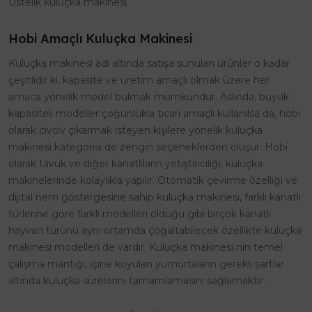
Üstelik kuluçka makinesi.
Hobi Amaçlı Kuluçka Makinesi
Kuluçka makinesi adı altında satışa sunulan ürünler o kadar
çeşitlidir ki, kapasite ve üretim amaçlı olmak üzere her
amaca yönelik model bulmak mümkündür. Aslında, büyük
kapasiteli modeller çoğunlukla ticari amaçlı kullanılsa da, hobi
olarak civciv çıkarmak isteyen kişilere yönelik kuluçka
makinesi kategorisi de zengin seçeneklerden oluşur. Hobi
olarak tavuk ve diğer kanatlıların yetiştiriciliği, kuluçka
makinelerinde kolaylıkla yapılır. Otomatik çevirme özelliği ve
dijital nem göstergesine sahip kuluçka makinesi, farklı kanatlı
türlerine göre farklı modelleri olduğu gibi birçok kanatlı
hayvan türünü aynı ortamda çoğaltabilecek özellikte kuluçka
makinesi modelleri de vardır. Kuluçka makinesi nin temel
çalışma mantığı, içine koyulan yumurtaların gerekli şartlar
altında kuluçka sürelerini tamamlamasını sağlamaktır.