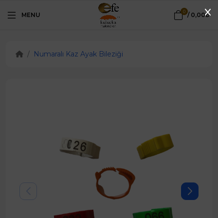
0
MENU
/
0,00₺
Numaralı Kaz Ayak Bileziği