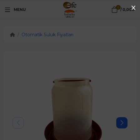
0
MENU
/
0,00₺
Otomatik Suluk Fiyatları