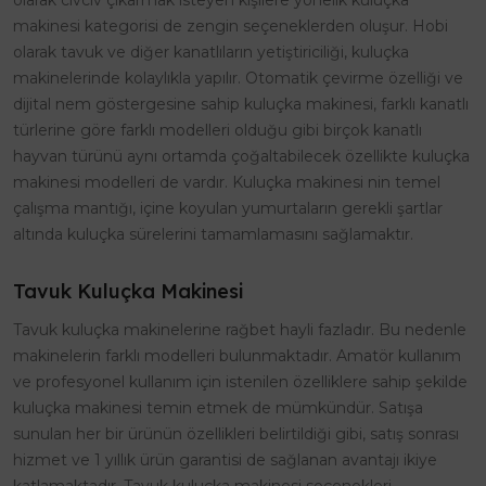
olarak civciv çıkarmak isteyen kişilere yönelik kuluçka
makinesi kategorisi de zengin seçeneklerden oluşur. Hobi
olarak tavuk ve diğer kanatlıların yetiştiriciliği, kuluçka
makinelerinde kolaylıkla yapılır. Otomatik çevirme özelliği ve
dijital nem göstergesine sahip kuluçka makinesi, farklı kanatlı
türlerine göre farklı modelleri olduğu gibi birçok kanatlı
hayvan türünü aynı ortamda çoğaltabilecek özellikte kuluçka
makinesi modelleri de vardır. Kuluçka makinesi nin temel
çalışma mantığı, içine koyulan yumurtaların gerekli şartlar
altında kuluçka sürelerini tamamlamasını sağlamaktır.
Tavuk Kuluçka Makinesi
Tavuk kuluçka makinelerine rağbet hayli fazladır. Bu nedenle
makinelerin farklı modelleri bulunmaktadır. Amatör kullanım
ve profesyonel kullanım için istenilen özelliklere sahip şekilde
kuluçka makinesi temin etmek de mümkündür. Satışa
sunulan her bir ürünün özellikleri belirtildiği gibi, satış sonrası
hizmet ve 1 yıllık ürün garantisi de sağlanan avantajı ikiye