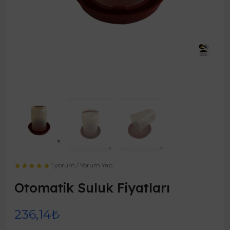
1 yorum
/
Yorum Yap
Otomatik Suluk Fiyatları
236,14₺