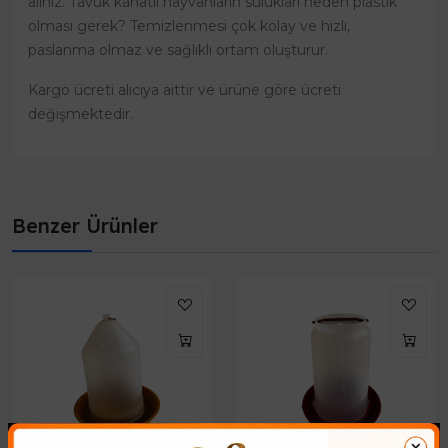
alınız. Tavuk kanatlı hayvanların sulukları neden plastik
olması gerek? Temizlenmesi çok kolay ve hızlı,
paslanma olmaz ve sağlıklı ortam oluşturur.
Kargo ücreti alıcıya aittir ve ürüne göre ücreti
değişmektedir.
Benzer Ürünler