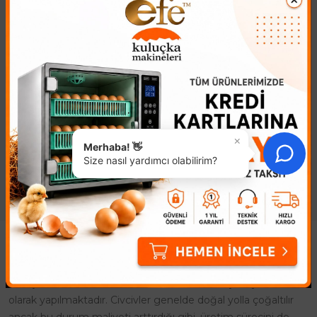
Civciv Suluk
Hindi Sulukları
133,58₺
183,67₺
Civciv Suluk Sert Plastik ile
Hindi sulukları 4 litre su
üretilen civciv suluk çeşitleri ve
almaktadır ve dolu olduğunda
çeşitli ürünler satılan ucuz
epey hindi sulama imkanı
civciv suluk fiyatları ile
verecektir. Hindi sulukları
bütçenize uygun civ..
fiyatları ile piyasada en ucuz ..
×
Merhaba! 👋
Size nasıl yardımcı olabilirim?
Kuluçka Makinesi
Kuluçka Makinesi ile civciv üretimi, farklı amaçlara yönelik
olarak yapılmaktadır. Civcivler genelde doğal yolla çoğaltılır