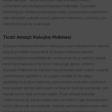
katlamaktadır. Tavuk kuluçka makinesi seçenekleri,
üreticilerin işini fazlasıyla kolaylaştırmaktadır. Dışarıdan
herhangi bir tehlikeyle karşılaşmadan, yumurtaları kaybetme
riski olmadan yüksek verim garantili makineler, üreticiler için
elbette büyük bir avantajdır.
Ticari Amaçlı Kuluçka Makinesi
Kuluçka Makinesi Modern teknoloji, insan hayatına her alanda
büyük yenilikler kazandırdı. Kuluçka makinesi, kanatlı
yetiştiriciliğinin sürekliliğinde ve kazançlı bir iş sektörü olarak
tanımlanmasında önemli bir teknolojik görev üstlenir.
Kuluçka Makinesi ile Kanatlı hayvanlardan elde edilen organik
yumurtaların gerekli ısı ve uygun sıcaklık ile bir araya
getirildiği kuluçka makinesi, yumurtaların kuluçka sürelerinin
hızlı sürede tamamlanmasını ve kısa bir zaman içerisinde çok
sayıda civciv elde etmeyi sağlar. Ticari amaçlı kuluçka
makinesi tavuk, hindi, ördek, kaz ve bıldırcın gibi kanatlılardan
civciv çıkarmak için kullanılır. Kanatlı üretimi sektöründe etkin