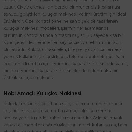
ancak bu durum maliyeti arttırdığı gibi, üretim sürecini de
uzatır. Civciv çıkması için gerekli bir mühendislik çalışması
sonucu geliştirilen kuluçka makinesi, verimli üretim için ideal
ürünlerdir. Özel kontrol paneline sahip şekilde tasarlanan
kuluçka makinesi modelleri, işlemin her aşamasında
durumun kontrol altında olmasını sağlar. Bu sayede kısa bir
süre içerisinde, hedeflenen sayıda civciv üretimi mümkün
olmaktadır. Kuluçka makineleri, bireysel ya da ticari amaca
yönelik kullanım için farklı kapasitelerde üretilmektedir. Yani
hobi amaçlı üretim için 1 yumurta kapasiteli makine de vardır,
binlerce yumurta kapasiteli makineler de bulunmaktadır.
Üstelik kuluçka makinesi.
Hobi Amaçlı Kuluçka Makinesi
Kuluçka makinesi adı altında satışa sunulan ürünler o kadar
çeşitlidir ki, kapasite ve üretim amaçlı olmak üzere her
amaca yönelik model bulmak mümkündür. Aslında, büyük
kapasiteli modeller çoğunlukla ticari amaçlı kullanılsa da, hobi