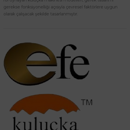
rol oynayan kuluçka makinesi modelleri, gerek tasarımı
gerekse fonksiyonelliği açısıyla çevresel faktörlere uygun
olarak çalışacak şekilde tasarlanmıştır.