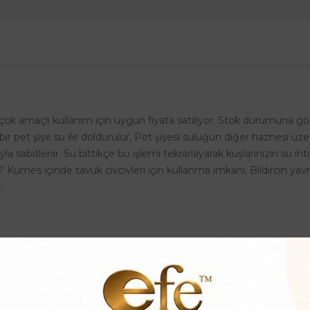
çok amaçlı kullanım için uygun fiyata satılıyor. Stok durumuna göre
i bir pet şişe su ile doldurulur, Pet şişesi suluğun diğer haznesi ü
 sabitlenir. Su bittikçe bu işlemi tekrarlayarak kuşlarınızın su ihtiy
ır? Kümes içinde tavuk civcivleri için kullanma imkanı, Bıldırcın yavr
.
.5 cm.