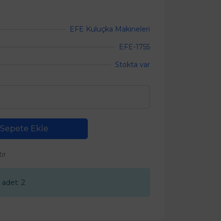
EFE Kuluçka Makineleri
EFE-1755
Stokta var
Sepete Ekle
tır
 adet: 2