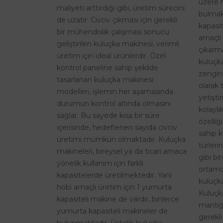
üzere 
maliyeti arttırdığı gibi, üretim sürecini
bulmak
de uzatır. Civciv çıkması için gerekli
kapasit
bir mühendislik çalışması sonucu
amaçlı 
geliştirilen kuluçka makinesi, verimli
çıkarma
üretim için ideal ürünlerdir. Özel
kuluçk
kontrol paneline sahip şekilde
zengin
tasarlanan kuluçka makinesi
olarak 
modelleri, işlemin her aşamasında
yetişti
durumun kontrol altında olmasını
kolaylı
sağlar. Bu sayede kısa bir süre
özelliğ
içerisinde, hedeflenen sayıda civciv
sahip k
üretimi mümkün olmaktadır. Kuluçka
türleri
makineleri, bireysel ya da ticari amaca
gibi bi
yönelik kullanım için farklı
ortamd
kapasitelerde üretilmektedir. Yani
kuluçka
hobi amaçlı üretim için 1 yumurta
Kuluçk
kapasiteli makine de vardır, binlerce
mantığı
yumurta kapasiteli makineler de
gerekli
bulunmaktadır. Üstelik kuluçka