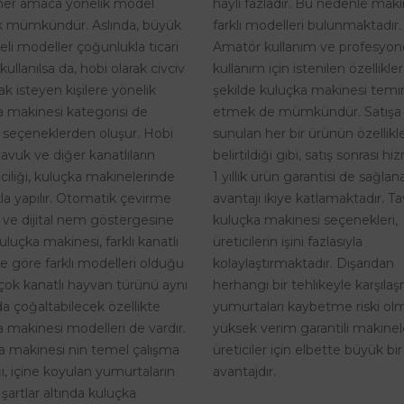
hayli fazladır. Bu nedenle maki
her amaca yönelik model
farklı modelleri bulunmaktadır.
 mümkündür. Aslında, büyük
Amatör kullanım ve profesyon
eli modeller çoğunlukla ticari
kullanım için istenilen özellikle
kullanılsa da, hobi olarak civciv
şekilde kuluçka makinesi temi
k isteyen kişilere yönelik
etmek de mümkündür. Satışa
a makinesi kategorisi de
sunulan her bir ürünün özellikle
 seçeneklerden oluşur. Hobi
belirtildiği gibi, satış sonrası h
tavuk ve diğer kanatlıların
1 yıllık ürün garantisi de sağlan
riciliği, kuluçka makinelerinde
avantajı ikiye katlamaktadır. T
kla yapılır. Otomatik çevirme
kuluçka makinesi seçenekleri,
i ve dijital nem göstergesine
üreticilerin işini fazlasıyla
uluçka makinesi, farklı kanatlı
kolaylaştırmaktadır. Dışarıdan
ne göre farklı modelleri olduğu
herhangi bir tehlikeyle karşıla
rçok kanatlı hayvan türünü aynı
yumurtaları kaybetme riski o
a çoğaltabilecek özellikte
yüksek verim garantili makinel
 makinesi modelleri de vardır.
üreticiler için elbette büyük bir
a makinesi nin temel çalışma
avantajdır.
, içine koyulan yumurtaların
 şartlar altında kuluçka