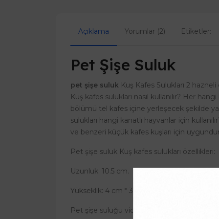
Açıklama
Yorumlar (2)
Etiketler:
Pet Şişe Suluk
pet şişe suluk
Kuş Kafes Sulukları 2 hazneli 
Kuş kafes sulukları nasıl kullanılır? Her hang
bölümü tel kafes içine yerleşecek şekilde yayla
sulukları hangi kanatlı hayvanlar için kullanıl
ve benzeri küçük kafes kuşları için uygundur
Pet şişe suluk Kuş kafes sulukları özellikleri:
Uzunluk: 10.5 cm.
Yükseklik: 4 cm * 3 cm.
Pet şişe suluğu vidalama haznesi: 4.5 cm * 2