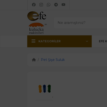
KATEGORILER
EFE 
Pet Şişe Suluk