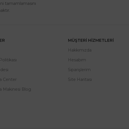
rini tamamlamasını
ktır.
LER
MÜŞTERI HIZMETLERI
m
Hakkımızda
 Politikası
Hesabım
adesi
Siparişlerim
a Center
Site Haritası
a Makinesi Blog