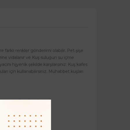
 farklı renkler gönderimi olabilir. Pet şişe
zerine vidalanır ve Kuş suluğun su içme
acını hijyenik şekilde karşılarsınız. Kuş kafes
uları için kullanabilirsiniz. Muhabbet kuşları