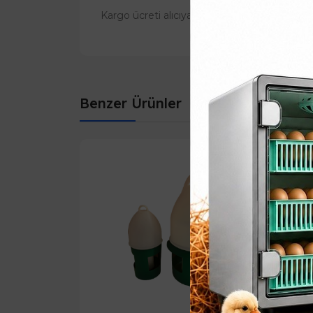
Kargo ücreti alıcıya aittir ve ürüne göre ücr
Benzer Ürünler