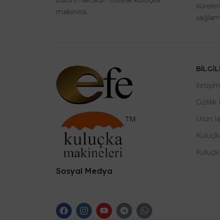
sürele
makinesi.
sağlama
BILGI
İletişi
Gizlilik
Ürün İ
Kuluçk
Kuluçk
Sosyal Medya