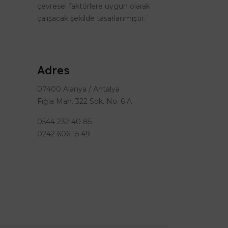
çevresel faktörlere uygun olarak
çalışacak şekilde tasarlanmıştır.
Adres
07400 Alanya / Antalya
Fığla Mah. 322 Sok. No. 6 A
0544 232 40 85
0242 606 15 49