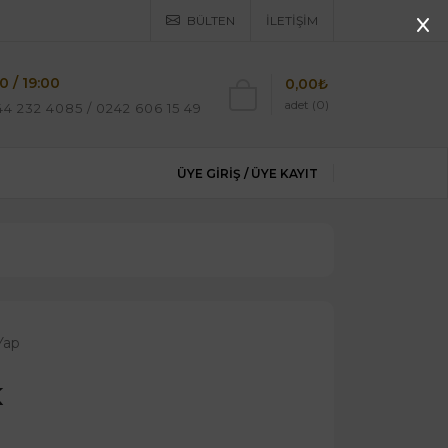
BÜLTEN
İLETIŞIM
0 / 19:00
0,00₺
adet (0)
4 232 4085 / 0242 606 15 49
ÜYE GIRIŞ /
ÜYE KAYIT
Yap
k