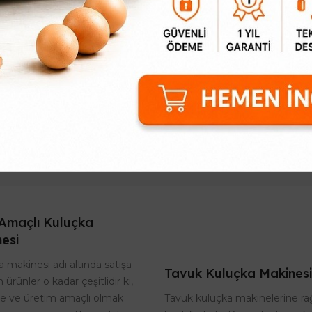
Tavşan Otomatik Suluk
Nipel Suluk
118,99₺
57,11₺
şan Otomatik Suluk montajı
Nipel suluk boru üzerine çeş
sit ve hızlı yapılır. 6 parçadan
mesafelerde monte eder
an tavşan otomatik suluk her
kanatlı hayvanların su ihtiy
landa kullanılır. Paslanmaz
karşılanır. Nipel suluk ucund
galvaniz ..
metal parçaya ..
Amaçlı Kuluçka
esi
 makinesi adı altında satışa
Tavuk Kuluçka Makinesi
 ürünler o kadar çeşitlidir ki,
Tavuk kuluçka makinelerine r
te ve üretim amaçlı olmak