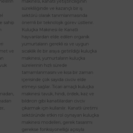
nelerin
makinesi, kanatlı yetiştiriciliğinin
sürekliliğinde ve kazançlı bir iş
el
sektörü olarak tanımlanmasında
re sahip
önemli bir teknolojik görev üstlenir.
n
Kuluçka Makinesi ile Kanatlı
hayvanlardan elde edilen organik
ri
yumurtaların gerekli ısı ve uygun
izmet ve
sıcaklık ile bir araya getirildiği kuluçka
an
makinesi, yumurtaların kuluçka
avuk
sürelerinin hızlı sürede
tamamlanmasını ve kısa bir zaman
içerisinde çok sayıda civciv elde
etmeyi sağlar. Ticari amaçlı kuluçka
şmadan,
makinesi tavuk, hindi, ördek, kaz ve
lmadan
bıldırcın gibi kanatlılardan civciv
er,
çıkarmak için kullanılır. Kanatlı üretimi
sektöründe etkin rol oynayan kuluçka
makinesi modelleri, gerek tasarımı
gerekse fonksiyonelliği açısıyla