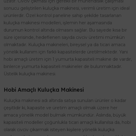
uzatır. Civciv çıkması için gerekli bir mühendislik çalışması
sonucu geliştirilen kuluçka makinesi, verimli üretim için ideal
ürünlerdir. Özel kontrol paneline sahip şekilde tasarlanan
kuluçka makinesi modelleri, işlemin her aşamasında
durumun kontrol altında olmasını sağlar. Bu sayede kısa bir
süre içerisinde, hedeflenen sayıda civciv üretimi mümkün
olmaktadır. Kuluçka makineleri, bireysel ya da ticari amaca
yönelik kullanım için farklı kapasitelerde üretilmektedir. Yani
hobi amaçlı üretim için 1 yumurta kapasiteli makine de vardır,
binlerce yumurta kapasiteli makineler de bulunmaktadır.
Üstelik kuluçka makinesi.
Hobi Amaçlı Kuluçka Makinesi
Kuluçka makinesi adı altında satışa sunulan ürünler o kadar
çeşitlidir ki, kapasite ve üretim amaçlı olmak üzere her
amaca yönelik model bulmak mümkündür. Aslında, büyük
kapasiteli modeller çoğunlukla ticari amaçlı kullanılsa da, hobi
olarak civciv çıkarmak isteyen kişilere yönelik kuluçka