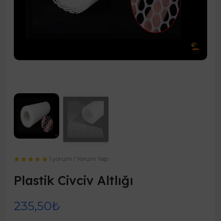
1 yorum
/
Yorum Yap
Plastik Civciv Altlığı
235,50₺