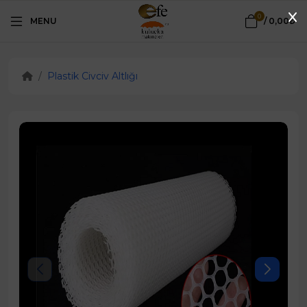
0
MENU
/
0,00₺
Plastik Civciv Altlığı