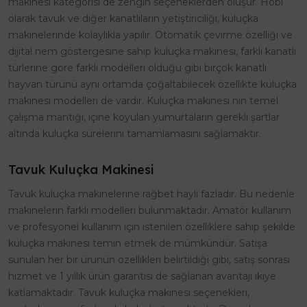
makinesi kategorisi de zengin seçeneklerden oluşur. Hobi
olarak tavuk ve diğer kanatlıların yetiştiriciliği, kuluçka
makinelerinde kolaylıkla yapılır. Otomatik çevirme özelliği ve
dijital nem göstergesine sahip kuluçka makinesi, farklı kanatlı
türlerine göre farklı modelleri olduğu gibi birçok kanatlı
hayvan türünü aynı ortamda çoğaltabilecek özellikte kuluçka
makinesi modelleri de vardır. Kuluçka makinesi nin temel
çalışma mantığı, içine koyulan yumurtaların gerekli şartlar
altında kuluçka sürelerini tamamlamasını sağlamaktır.
Tavuk Kuluçka Makinesi
Tavuk kuluçka makinelerine rağbet hayli fazladır. Bu nedenle
makinelerin farklı modelleri bulunmaktadır. Amatör kullanım
ve profesyonel kullanım için istenilen özelliklere sahip şekilde
kuluçka makinesi temin etmek de mümkündür. Satışa
sunulan her bir ürünün özellikleri belirtildiği gibi, satış sonrası
hizmet ve 1 yıllık ürün garantisi de sağlanan avantajı ikiye
katlamaktadır. Tavuk kuluçka makinesi seçenekleri,