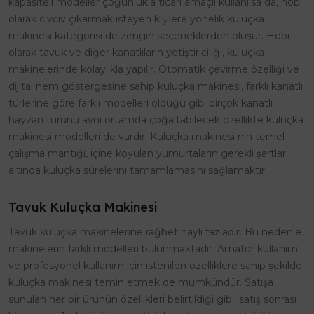
kapasiteli modeller çoğunlukla ticari amaçlı kullanılsa da, hobi
olarak civciv çıkarmak isteyen kişilere yönelik kuluçka
makinesi kategorisi de zengin seçeneklerden oluşur. Hobi
olarak tavuk ve diğer kanatlıların yetiştiriciliği, kuluçka
makinelerinde kolaylıkla yapılır. Otomatik çevirme özelliği ve
dijital nem göstergesine sahip kuluçka makinesi, farklı kanatlı
türlerine göre farklı modelleri olduğu gibi birçok kanatlı
hayvan türünü aynı ortamda çoğaltabilecek özellikte kuluçka
makinesi modelleri de vardır. Kuluçka makinesi nin temel
çalışma mantığı, içine koyulan yumurtaların gerekli şartlar
altında kuluçka sürelerini tamamlamasını sağlamaktır.
Tavuk Kuluçka Makinesi
Tavuk kuluçka makinelerine rağbet hayli fazladır. Bu nedenle
makinelerin farklı modelleri bulunmaktadır. Amatör kullanım
ve profesyonel kullanım için istenilen özelliklere sahip şekilde
kuluçka makinesi temin etmek de mümkündür. Satışa
sunulan her bir ürünün özellikleri belirtildiği gibi, satış sonrası