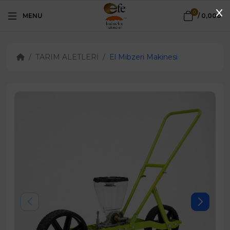
0
MENU
/
0,00₺
TARIM ALETLERİ
El Mibzeri Makinesi