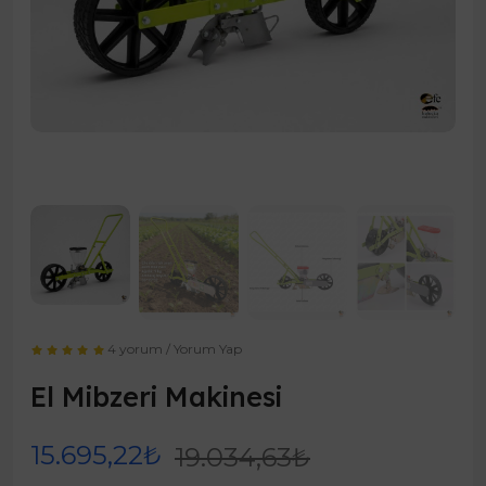
4 yorum
/
Yorum Yap
El Mibzeri Makinesi
15.695,22₺
19.034,63₺