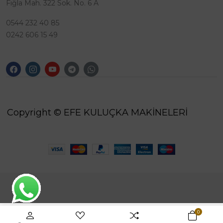
Fığla Mah. 322 Sok. No. 6 A
0544 232 40 85
0242 606 15 49
Copyright © EFE KULUÇKA MAKİNELERİ
0