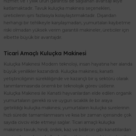
hizmet ve 1 yıllık ürün garantisi de sağlanan avantajı ikiye
katlamaktadır. Tavuk kuluçka makinesi seçenekleri,
üreticilerin işini fazlasıyla kolaylaştırmaktadır. Dışarıdan
herhangi bir tehlikeyle karşılaşmadan, yumurtaları kaybetme
riski olmadan yüksek verim garantili makineler, üreticiler için
elbette büyük bir avantajdır.
Ticari Amaçlı Kuluçka Makinesi
Kuluçka Makinesi Modern teknoloji, insan hayatına her alanda
büyük yenilikler kazandırdı. Kuluçka makinesi, kanatlı
yetiştiriciliğinin sürekliliğinde ve kazançlı bir iş sektörü olarak
tanımlanmasında önemli bir teknolojik görev üstlenir.
Kuluçka Makinesi ile Kanatlı hayvanlardan elde edilen organik
yumurtaların gerekli ısı ve uygun sıcaklık ile bir araya
getirildiği kuluçka makinesi, yumurtaların kuluçka sürelerinin
hızlı sürede tamamlanmasını ve kısa bir zaman içerisinde çok
sayıda civciv elde etmeyi sağlar. Ticari amaçlı kuluçka
makinesi tavuk, hindi, ördek, kaz ve bıldırcın gibi kanatlılardan