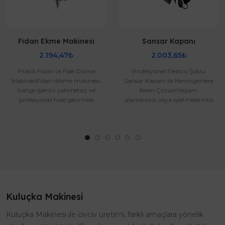
Fidan Ekme Makinesi
Sansar Kapanı
2.194,47₺
2.003,65₺
Pratik Fidan ve Fide Dikme
Profesyonel Elektro Şoklu
MakinesiFidan dikme makinesi,
Sansar Kapanı ile Kemirgenlere
bahçe işlerini zahmetsiz ve
Kesin ÇözümYaşam
profesyonel hale getirmek
alanlarınızı veya işletmelerinizi
isteyenler için geliştirilmiş..
sansar, gelincik ve büyük
kemirg..
Kuluçka Makinesi
Kuluçka Makinesi ile civciv üretimi, farklı amaçlara yönelik