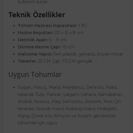
kullanım sunar.
Teknik Özellikler
Tohum Haznesi Kapasitesi:
1 KG
Hazne Boyutları:
20 x 15 x 8 cm
Derinlik Ayarı:
0 - 9 cm
Dönme Hazne Çapı:
10 cm
Malzeme Yapısı:
Sert plastik, galvaniz, boyalı metal
Tekerler
: 25 CM Çap, 7.5 CM genişlik
Uygun Tohumlar
Soğan, Havuç, Marul, Maydanoz, Dereotu, Roka,
Ispanak Turp, Pancar, Şalgam, Lahana, Karnabahar,
Brokoli, Kereviz, Pazı, Semizotu, Rezene, Tere, Çin
lahanası, Kıvırcık marul, Iceberg marul, Fesleğen,
Kişniş, Çörek otu, Kimyon ve Susam gibi benzer
tohumlar için ugun.