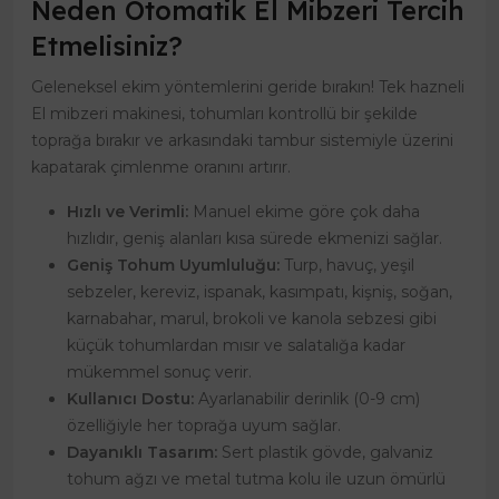
Neden Otomatik El Mibzeri Tercih
Etmelisiniz?
Geleneksel ekim yöntemlerini geride bırakın! Tek hazneli
El mibzeri makinesi, tohumları kontrollü bir şekilde
toprağa bırakır ve arkasındaki tambur sistemiyle üzerini
kapatarak çimlenme oranını artırır.
Hızlı ve Verimli:
Manuel ekime göre çok daha
hızlıdır, geniş alanları kısa sürede ekmenizi sağlar.
Geniş Tohum Uyumluluğu:
Turp, havuç, yeşil
sebzeler, kereviz, ispanak, kasımpatı, kişniş, soğan,
karnabahar, marul, brokoli ve kanola sebzesi gibi
küçük tohumlardan mısır ve salatalığa kadar
mükemmel sonuç verir.
Kullanıcı Dostu:
Ayarlanabilir derinlik (0-9 cm)
özelliğiyle her toprağa uyum sağlar.
Dayanıklı Tasarım:
Sert plastik gövde, galvaniz
tohum ağzı ve metal tutma kolu ile uzun ömürlü