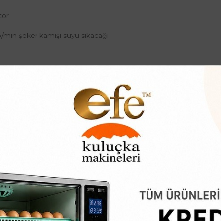
tor
p/min şeker kamışı suyu sıkacağı
 * 350 * 550mm
: Paslanmaz çelik
ağazaları, dükkanlar, süpermarketler, taze meyve sıkan satıcılar