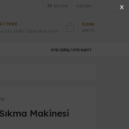
BÜLTEN
İLETIŞIM
0 / 19:00
0,00₺
adet (0)
4 232 4085 / 0242 606 15 49
ÜYE GIRIŞ /
ÜYE KAYIT
Yap
 Sıkma Makinesi