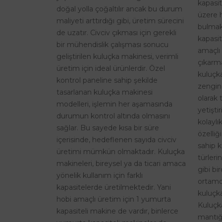
kapasi
doğal yolla çoğaltılır ancak bu durum
üzere 
maliyeti arttırdığı gibi, üretim sürecini
bulmak
de uzatır. Civciv çıkması için gerekli
kapasit
bir mühendislik çalışması sonucu
amaçlı 
geliştirilen kuluçka makinesi, verimli
çıkarma
üretim için ideal ürünlerdir. Özel
kuluçk
kontrol paneline sahip şekilde
zengin
tasarlanan kuluçka makinesi
olarak 
modelleri, işlemin her aşamasında
yetişti
durumun kontrol altında olmasını
kolaylı
sağlar. Bu sayede kısa bir süre
özelliğ
içerisinde, hedeflenen sayıda civciv
sahip k
üretimi mümkün olmaktadır. Kuluçka
türleri
makineleri, bireysel ya da ticari amaca
gibi bi
yönelik kullanım için farklı
ortamd
kapasitelerde üretilmektedir. Yani
kuluçka
hobi amaçlı üretim için 1 yumurta
Kuluçk
kapasiteli makine de vardır, binlerce
mantığı