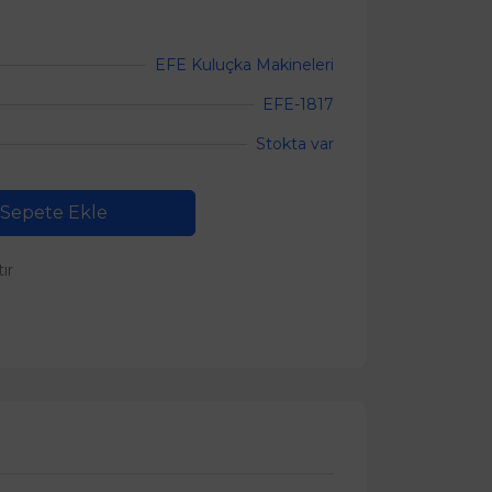
EFE Kuluçka Makineleri
EFE-1817
Stokta var
Sepete Ekle
tır