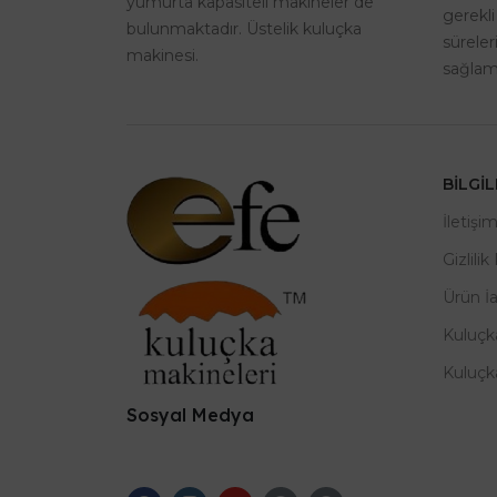
yumurta kapasiteli makineler de
gerekli
bulunmaktadır. Üstelik kuluçka
sürele
makinesi.
sağlama
BILGI
İletişi
Gizlilik
Ürün İ
Kuluçk
Kuluçk
Sosyal Medya