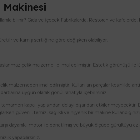
 Makinesi
lanıla bilinir? Gıda ve İçecek Fabrikalarda, Restoran ve kafeler
retilir ve kamış sertliğine göre değişken olabiliyor.
anmaz çelik malzeme ile imal edilmiştir. Estetik görünüşü ile lük
çelik malzemeden imal edilmiştir. Kullanılan parçalar kesinlikle a
artlarına uygun olarak gönül rahatıyla içebilirsiniz..
 tamamen kapalı yapısından dolayı dışarıdan etkilenmeyecektir.
larken güvenli, temiz, sağlıklı ve hijyenik bir makine kullandığınız
arşı dayanıklı motor ile donatılmış ve büyük ölçüde gürültüyü az çı
izlik yapabilirsiniz.