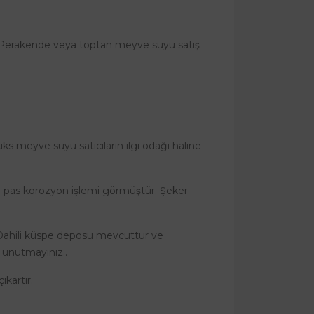
de, Perakende veya toptan meyve suyu satış
s meyve suyu satıcıların ilgi odağı haline
nti-pas korozyon işlemi görmüştür. Şeker
 Dahili küspe deposu mevcuttur ve
ı unutmayınız..
kartır.