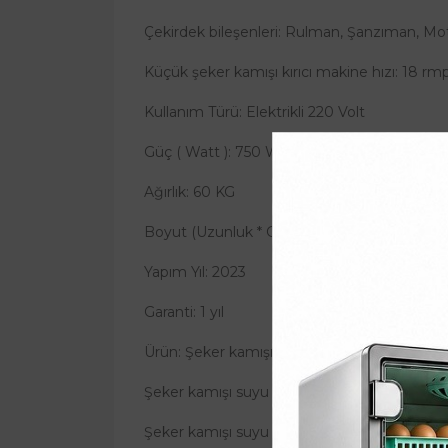
Çekirdek bileşenleri: Rulman, Şanzıman, Mo
Küçük şeker kamışı kırıcı makine hızı: 18 rm
Kullanım Türü: Elektrikli 220 Volt
Güç ( Watt ): 750 Watt
Ağırlık: 60 KG
Boyut (Uzunluk * Genişlik * Yükseklik ): 300
Yapım Yıl: 2023
Garanti: 1 yıl
Ürün: Şeker kamışı sıkacağı makinesi.
Şeker kamışı suyu sıkma makinesi malzeme
Şeker kamışı suyu kullanım yerleri: Meyve m