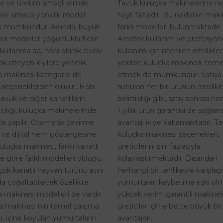
Tavuk kuluçka makinelerine r
te ve üretim amaçlı olmak
hayli fazladır. Bu nedenle maki
her amaca yönelik model
farklı modelleri bulunmaktadır.
 mümkündür. Aslında, büyük
Amatör kullanım ve profesyon
eli modeller çoğunlukla ticari
kullanım için istenilen özellikle
kullanılsa da, hobi olarak civciv
şekilde kuluçka makinesi temi
k isteyen kişilere yönelik
etmek de mümkündür. Satışa
a makinesi kategorisi de
sunulan her bir ürünün özellikle
 seçeneklerden oluşur. Hobi
belirtildiği gibi, satış sonrası h
tavuk ve diğer kanatlıların
1 yıllık ürün garantisi de sağlan
riciliği, kuluçka makinelerinde
avantajı ikiye katlamaktadır. T
kla yapılır. Otomatik çevirme
kuluçka makinesi seçenekleri,
i ve dijital nem göstergesine
üreticilerin işini fazlasıyla
uluçka makinesi, farklı kanatlı
kolaylaştırmaktadır. Dışarıdan
ne göre farklı modelleri olduğu
herhangi bir tehlikeyle karşıla
rçok kanatlı hayvan türünü aynı
yumurtaları kaybetme riski o
a çoğaltabilecek özellikte
yüksek verim garantili makinel
 makinesi modelleri de vardır.
üreticiler için elbette büyük bir
a makinesi nin temel çalışma
avantajdır.
, içine koyulan yumurtaların