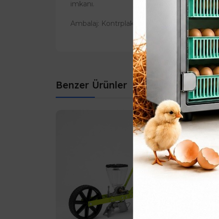
imkanı.
Ambalaj: Kontrplak kasa içerisinde gönderim
Benzer Ürünler