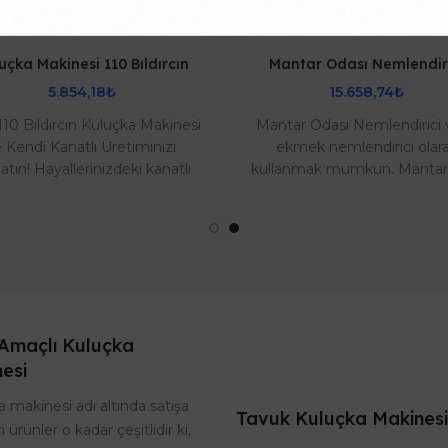
uçka Makinesi 110 Bıldırcın
Mantar Odası Nemlendir
5.854,18₺
15.658,74₺
10 Bıldırcın Kuluçka Makinesi
Mantar Odası Nemlendirici 
le Kendi Kanatlı Üretiminizi
ekmek nemlendirici olar
atın! Hayallerinizdeki kanatlı
kullanmak mümkün. Manta
tliğine ilk adımı atmaya hazır
Buhar Makinesi olarak
mıs..
adlandırdığımız nem maki
çok..
Amaçlı Kuluçka
esi
 makinesi adı altında satışa
Tavuk Kuluçka Makinesi
 ürünler o kadar çeşitlidir ki,