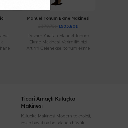
ici
Manuel Tohum Ekme Makinesi
2.379,75₺
1.903,80₺
veya
Devrim Yaratan Manuel Tohum
ak
Ekme Makinesi: Verimliliğinizi
rhane
Artırın! Geleneksel tohum ekme
yöntemlerinin zahmetinden
nesi
kurtulun! Manuel tohum ..
Ticari Amaçlı Kuluçka
Makinesi
Kuluçka Makinesi Modern teknoloji,
insan hayatına her alanda büyük