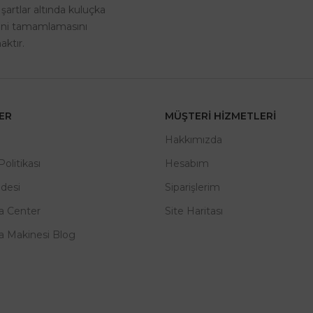
 şartlar altında kuluçka
rini tamamlamasını
ktır.
LER
MÜŞTERI HIZMETLERI
m
Hakkımızda
 Politikası
Hesabım
adesi
Siparişlerim
a Center
Site Haritası
a Makinesi Blog