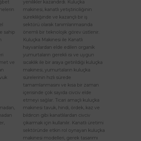
ağbet
yenilikler kazandırdı. Kuluçka
nelerin
makinesi, kanatlı yetiştiriciliğinin
sürekliliğinde ve kazançlı bir iş
el
sektörü olarak tanımlanmasında
re sahip
önemli bir teknolojik görev üstlenir.
n
Kuluçka Makinesi ile Kanatlı
hayvanlardan elde edilen organik
ri
yumurtaların gerekli ısı ve uygun
izmet ve
sıcaklık ile bir araya getirildiği kuluçka
an
makinesi, yumurtaların kuluçka
avuk
sürelerinin hızlı sürede
tamamlanmasını ve kısa bir zaman
içerisinde çok sayıda civciv elde
etmeyi sağlar. Ticari amaçlı kuluçka
şmadan,
makinesi tavuk, hindi, ördek, kaz ve
lmadan
bıldırcın gibi kanatlılardan civciv
er,
çıkarmak için kullanılır. Kanatlı üretimi
sektöründe etkin rol oynayan kuluçka
makinesi modelleri, gerek tasarımı