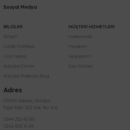
Sosyal Medya
BILGILER
MÜŞTERI HIZMETLERI
İletişim
Hakkımızda
Gizlilik Politikası
Hesabım
Ürün İadesi
Siparişlerim
Kuluçka Center
Site Haritası
Kuluçka Makinesi Blog
Adres
07400 Alanya / Antalya
Fığla Mah. 322 Sok. No. 6 A
0544 232 40 85
0242 606 15 49