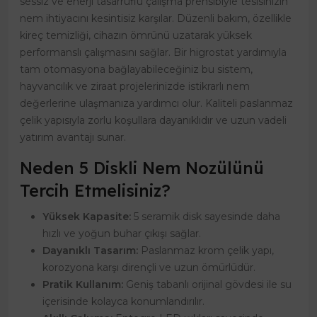
sessiz ve enerji tasarruflu çalışma prensibiyle tesisinizin
nem ihtiyacını kesintisiz karşılar. Düzenli bakım, özellikle
kireç temizliği, cihazın ömrünü uzatarak yüksek
performanslı çalışmasını sağlar. Bir higrostat yardımıyla
tam otomasyona bağlayabileceğiniz bu sistem,
hayvancılık ve ziraat projelerinizde istikrarlı nem
değerlerine ulaşmanıza yardımcı olur. Kaliteli paslanmaz
çelik yapısıyla zorlu koşullara dayanıklıdır ve uzun vadeli
yatırım avantajı sunar.
Neden 5 Diskli Nem Nozülünü
Tercih Etmelisiniz?
Yüksek Kapasite:
5 seramik disk sayesinde daha
hızlı ve yoğun buhar çıkışı sağlar.
Dayanıklı Tasarım:
Paslanmaz krom çelik yapı,
korozyona karşı dirençli ve uzun ömürlüdür.
Pratik Kullanım:
Geniş tabanlı orijinal gövdesi ile su
içerisinde kolayca konumlandırılır.