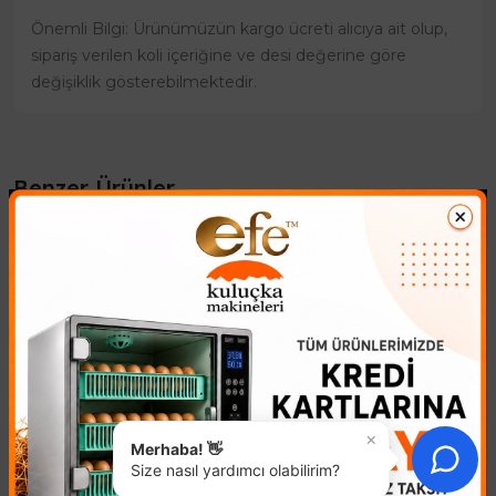
Önemli Bilgi: Ürünümüzün kargo ücreti alıcıya ait olup,
sipariş verilen koli içeriğine ve desi değerine göre
değişiklik gösterebilmektedir.
Benzer Ürünler
×
Merhaba! 👋
Size nasıl yardımcı olabilirim?
Kuluçka Makinesi Nem
Kuluçka Makinesi