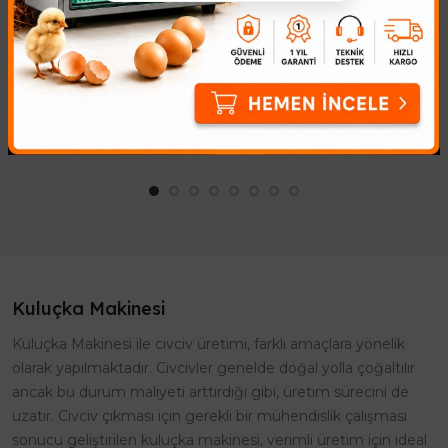
Sensorü
Şamandırası
438,89₺
269,54₺
Kuluçka Makinesi Nem
Kuluçka Makinesi Otomatik Su
Sensorü, Dijital Kuluçka
Şamandırası - Kesintisiz Nem
Makinesi 5 volt Nem Sensorü ile
DengesiKuluçka sürecinde
kuluçka makinesinin
başarıya ulaşmanın en kritik
içerisindeki nemi kontrol eder.
noktası, makine içerisindeki..
Ev yapımı ..
Kuluçka Makinesi
Kuluçka Makinesi ile civciv üretimi, farklı amaçlara yönelik
olarak yapılmaktadır. Civcivler genelde doğal yolla çoğaltılır
ancak bu durum maliyeti arttırdığı gibi, üretim sürecini de
uzatır. Civciv çıkması için gerekli bir mühendislik çalışması
sonucu geliştirilen kuluçka makinesi, verimli üretim için ideal