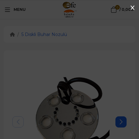
0
MENU
/
0,00₺
5 Diskli Buhar Nozulü