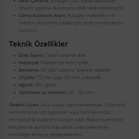
Akıllı Çalışma:
Entegre LED ışıkları sayesinde
cihazın çalışma durumunu anlık takip edebilirsiniz.
Geniş Kullanım Alanı:
Kuluçka makineleri ve
mantar yetiştirme odaları için ideal nemlendirme
çözümü.
Teknik Özellikler
Disk Sayısı:
5 adet seramik disk
Materyal:
Paslanmaz krom çelik
Besleme:
AC-48V adaptör (pakete dahildir)
Ölçüler:
72 mm çap, 29 mm yükseklik
Ağırlık:
350 gram
Optimum Su Seviyesi:
40 - 55 mm
Önemli Uyarı:
Ürün susuz çalıştırılmamalıdır. Otomatik
nem kontrolü için higrostat veya nem kontrollü
termostat ile kullanımı tavsiye edilir. Bakım sürecinde
kireçlenme durumunda sirkeli suda bekleterek
temizliğini kolayca sağlayabilirsiniz.