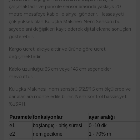
çalışmaktadır ve pano ile sensör arasında yaklaşık 20
metre mesafeye kablo ile sinyal gönderir. Hassasiyeti
çok yüksek olan Kuluçka Makinesi Nem Sensorü bu
sayede ani değişikleri kayıt ederek dijital ekrana sonuçları
gösterebilir.
Kargo ücreti alıcıya aittir ve ürüne göre ücreti
değişmektedir.
Kablo uzunluğu: 35 cm veya 145 cm seçenekler
mevcuttur.
Kuluçka Makinesi nem sensörü 5*2,5*1,5 cm ölçülerde ve
dar alanlara monte edile bilinir. Nem kontrol hassasiyeti:
%±3RH.
Paramete
fonksiyonlar
ayar aralığı
e1
başlangıç - bitiş süresi
0 -10 dk
e2
nem gecikme
1 - 70% rh