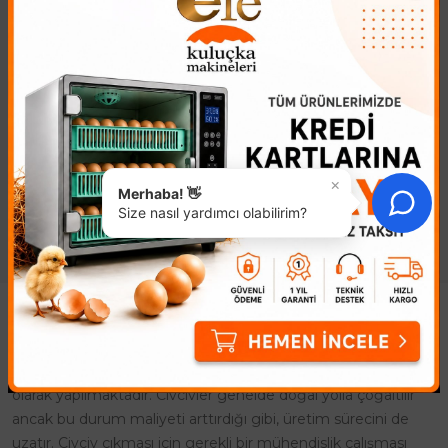
Kuluçka Makinesi
Kuluçka Makinesi Isı
Kumanda Panosu
Sensörü
2.814,65₺
298,16₺
Kuluçka Makinesi Kumanda
Kuluçka makinesi ısı sensörü
Panosu, EFE Kuluçka
nerede kullanır? El yapımı
Makineleri Yedek Parça
amatör Kuluçka yapımı
Merkezine Hoş geldiniz. Bu
içerisinde ısıyı ölçme amaçlı
kuluçka makinesi kumanda
kullanır. Efe Kuluçka
×
Merhaba! 👋
panel seti satın ald..
Makineleri..
Size nasıl yardımcı olabilirim?
Kuluçka Makinesi
Kuluçka Makinesi ile civciv üretimi, farklı amaçlara yönelik
olarak yapılmaktadır. Civcivler genelde doğal yolla çoğaltılır
ancak bu durum maliyeti arttırdığı gibi, üretim sürecini de
uzatır. Civciv çıkması için gerekli bir mühendislik çalışması