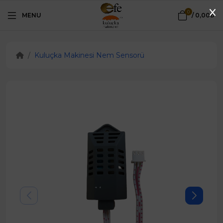
0
MENU
/
0,00₺
Kuluçka Makinesi Nem Sensorü