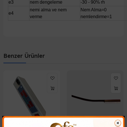
e3
nem dengeleme
-30 - 90% rh
nemi alma ve nem
Nem Alma=0
e4
verme
nemlendirme=1
Benzer Ürünler