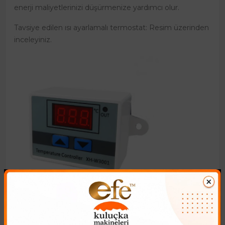
enerji maliyetlerinizi düşürmenize yardımcı olur.
Tavsiye edilen ısı ayarlamalı termostat: Resim üzerinden
inceleyiniz.