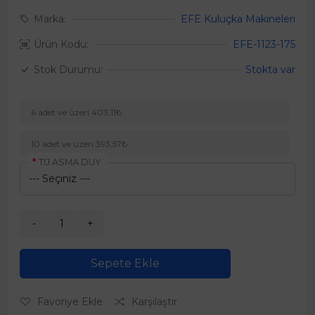
Marka:
EFE Kuluçka Makineleri
Ürün Kodu:
EFE-1123-175
Stok Durumu:
Stokta var
6 adet ve üzeri 403,11₺
10 adet ve üzeri 393,57₺
TIJ ASMA DUY
Sepete Ekle
Favoriye Ekle
Karşılaştır