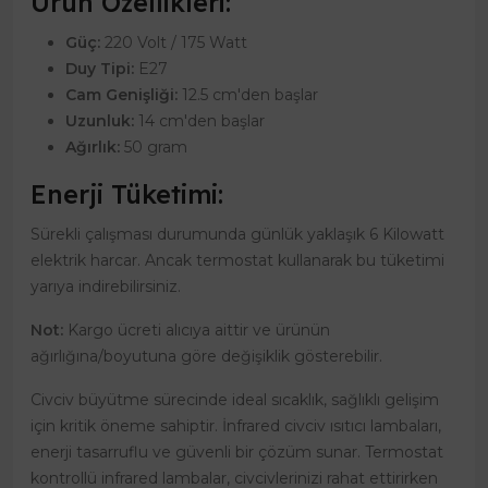
Ürün Özellikleri:
Güç:
220 Volt / 175 Watt
Duy Tipi:
E27
Cam Genişliği:
12.5 cm'den başlar
Uzunluk:
14 cm'den başlar
Ağırlık:
50 gram
Enerji Tüketimi:
Sürekli çalışması durumunda günlük yaklaşık 6 Kilowatt
elektrik harcar. Ancak termostat kullanarak bu tüketimi
yarıya indirebilirsiniz.
Not:
Kargo ücreti alıcıya aittir ve ürünün
ağırlığına/boyutuna göre değişiklik gösterebilir.
Civciv büyütme sürecinde ideal sıcaklık, sağlıklı gelişim
için kritik öneme sahiptir. İnfrared civciv ısıtıcı lambaları,
enerji tasarruflu ve güvenli bir çözüm sunar. Termostat
kontrollü infrared lambalar, civcivlerinizi rahat ettirirken