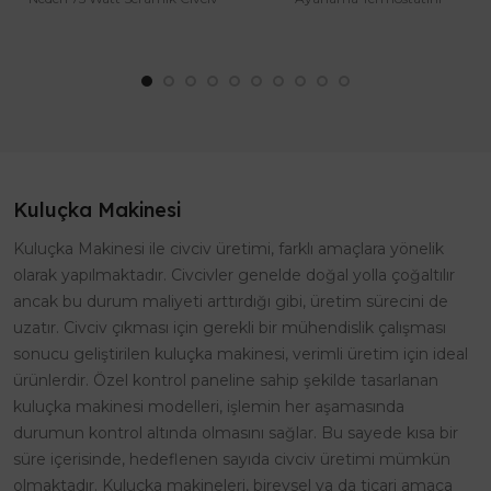
Isıtıcı? O..
Seçmelisiniz?Mükemmel
Sıcaklık Aralığı: ..
Kuluçka Makinesi
Kuluçka Makinesi ile civciv üretimi, farklı amaçlara yönelik
olarak yapılmaktadır. Civcivler genelde doğal yolla çoğaltılır
ancak bu durum maliyeti arttırdığı gibi, üretim sürecini de
uzatır. Civciv çıkması için gerekli bir mühendislik çalışması
sonucu geliştirilen kuluçka makinesi, verimli üretim için ideal
ürünlerdir. Özel kontrol paneline sahip şekilde tasarlanan
kuluçka makinesi modelleri, işlemin her aşamasında
durumun kontrol altında olmasını sağlar. Bu sayede kısa bir
süre içerisinde, hedeflenen sayıda civciv üretimi mümkün
olmaktadır. Kuluçka makineleri, bireysel ya da ticari amaca