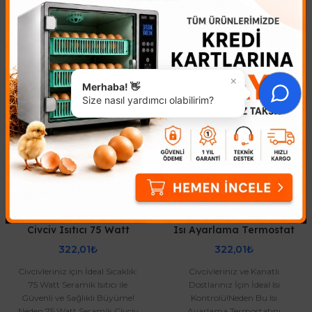
Benzer Ürünler
×
Merhaba! 👋
Size nasıl yardımcı olabilirim?
Civciv Isıtıcı 75 Watt
Isı Ayarlama Termostat
322,01₺
322,01₺
Civcivleriniz için İdeal Sıcaklık:
Civcivleriniz ve Kanatlı
75 Watt Seramik Isıtıcı ile
Dostlarınız İçin İdeal Isı
Güvenli ve Sağlıklı Büyüme!
Kontrolü!Neden Bu Isı
Neden 75 Watt Seramik Civciv
Ayarlama Termostatını