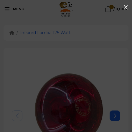
0
MENU
/
0,00₺
İnfrared Lamba 175 Watt