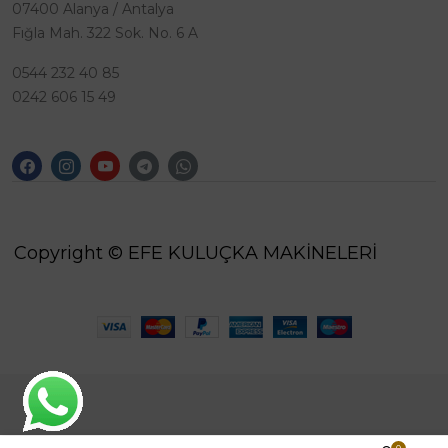
07400 Alanya / Antalya
Fığla Mah. 322 Sok. No. 6 A
0544 232 40 85
0242 606 15 49
Copyright © EFE KULUÇKA MAKİNELERİ