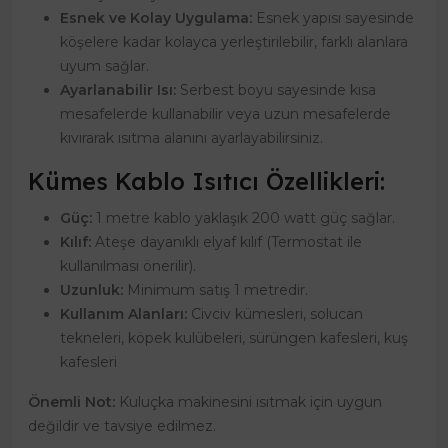
Esnek ve Kolay Uygulama:
Esnek yapısı sayesinde
köşelere kadar kolayca yerleştirilebilir, farklı alanlara
uyum sağlar.
Ayarlanabilir Isı:
Serbest boyu sayesinde kısa
mesafelerde kullanabilir veya uzun mesafelerde
kıvırarak ısıtma alanını ayarlayabilirsiniz.
Kümes Kablo Isıtıcı Özellikleri:
Güç:
1 metre kablo yaklaşık 200 watt güç sağlar.
Kılıf:
Ateşe dayanıklı elyaf kılıf (Termostat ile
kullanılması önerilir).
Uzunluk:
Minimum satış 1 metredir.
Kullanım Alanları:
Civciv kümesleri, solucan
tekneleri, köpek kulübeleri, sürüngen kafesleri, kuş
kafesleri
Önemli Not:
Kuluçka makinesini ısıtmak için uygun
değildir ve tavsiye edilmez.