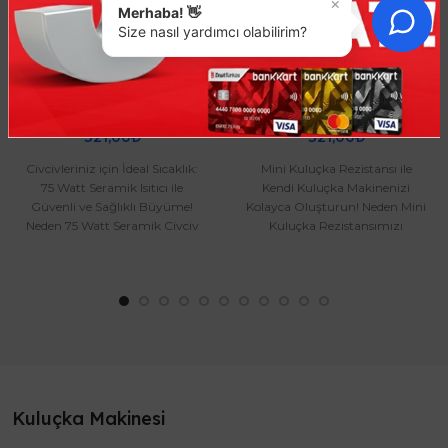
×
Merhaba! 👋
Size nasıl yardımcı olabilirim?
Civciv Isıtıcı 75 Watt
Mini Kuluçka Rezistans
321,00₺
321,00₺
Civcivleriniz için İdeal Sıcaklık:
Mini Kuluçka Rezistansı ile
75 Watt Seramik Isıtıcı ile
Kendi Kuluçka Makinenizi
Güvenli ve Sağlıklı Büyüme!
Kolayca Oluşturun! Neden Mini
Neden 75 Watt Seramik Civciv
Kuluçka Rezistansımızı
Isıtıcı? O..
Seçmelisiniz? Mükemmel..
Kuluçka Makinesi