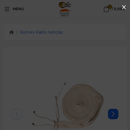
0
MENU
/
0,00₺
Kümes Kablo Isıtıcılar