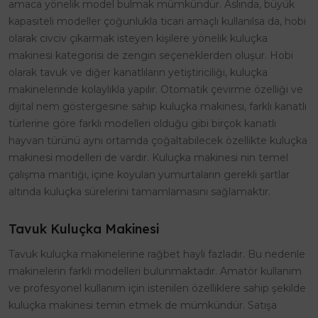
amaca yönelik model bulmak mümkündür. Aslında, büyük
kapasiteli modeller çoğunlukla ticari amaçlı kullanılsa da, hobi
olarak civciv çıkarmak isteyen kişilere yönelik kuluçka
makinesi kategorisi de zengin seçeneklerden oluşur. Hobi
olarak tavuk ve diğer kanatlıların yetiştiriciliği, kuluçka
makinelerinde kolaylıkla yapılır. Otomatik çevirme özelliği ve
dijital nem göstergesine sahip kuluçka makinesi, farklı kanatlı
türlerine göre farklı modelleri olduğu gibi birçok kanatlı
hayvan türünü aynı ortamda çoğaltabilecek özellikte kuluçka
makinesi modelleri de vardır. Kuluçka makinesi nin temel
çalışma mantığı, içine koyulan yumurtaların gerekli şartlar
altında kuluçka sürelerini tamamlamasını sağlamaktır.
Tavuk Kuluçka Makinesi
Tavuk kuluçka makinelerine rağbet hayli fazladır. Bu nedenle
makinelerin farklı modelleri bulunmaktadır. Amatör kullanım
ve profesyonel kullanım için istenilen özelliklere sahip şekilde
kuluçka makinesi temin etmek de mümkündür. Satışa