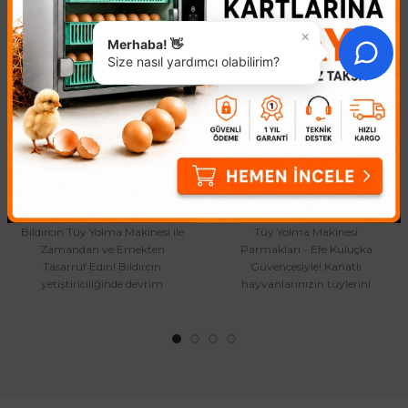
×
Merhaba! 👋
Size nasıl yardımcı olabilirim?
Bıldırcın Tüy Yolma
Tavuk Tüy Yolma
Makinesi
Parmağı
19.511,69₺
31,01₺
Bıldırcın Tüy Yolma Makinesi ile
Tüy Yolma Makinesi
Zamandan ve Emekten
Parmakları - Efe Kuluçka
Tasarruf Edin! Bıldırcın
Güvencesiyle! Kanatlı
yetiştiriciliğinde devrim
hayvanlarınızın tüylerini
yaratacak EFE-30 ile tanışın!
zahmetsizce yolmak mı
Yük..
istiyorsunuz? Efe Kuluç..