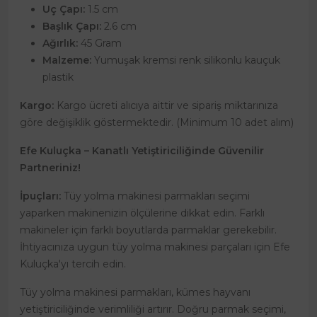
Uç Çapı:
1.5 cm
Başlık Çapı:
2.6 cm
Ağırlık:
45 Gram
Malzeme:
Yumuşak kremsi renk silikonlu kauçuk
plastik
Kargo:
Kargo ücreti alıcıya aittir ve sipariş miktarınıza
göre değişiklik göstermektedir. (Minimum 10 adet alım)
Efe Kuluçka – Kanatlı Yetiştiriciliğinde Güvenilir
Partneriniz!
İpuçları:
Tüy yolma makinesi parmakları seçimi
yaparken makinenizin ölçülerine dikkat edin. Farklı
makineler için farklı boyutlarda parmaklar gerekebilir.
İhtiyacınıza uygun tüy yolma makinesi parçaları için Efe
Kuluçka'yı tercih edin.
Tüy yolma makinesi parmakları, kümes hayvanı
yetiştiriciliğinde verimliliği artırır. Doğru parmak seçimi,