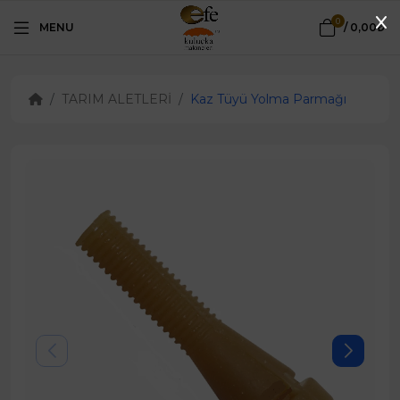
0
MENU
/
0,00₺
TARIM ALETLERİ
Kaz Tüyü Yolma Parmağı