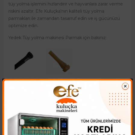
tüy yolma işlemini hızlandırır ve hayvanlara zarar verme
riskini azaltır. Efe Kuluçka'nın kaliteli tüy yolma
parmakları ile zamandan tasarruf edin ve iş gücünüzü
optimize edin.
Yedek Tüy yolma makinesi Parmak için bakınız:
Benzer Ürünler