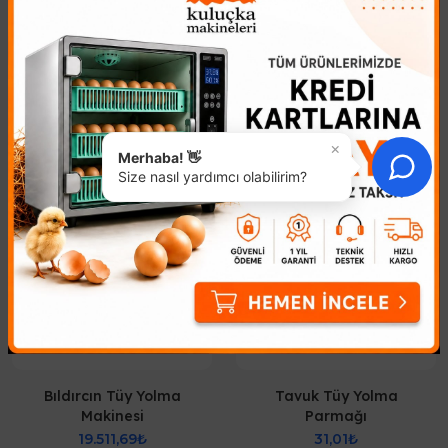
Benzer Ürünler
×
Merhaba! 👋
Size nasıl yardımcı olabilirim?
Bıldırcın Tüy Yolma
Tavuk Tüy Yolma
Makinesi
Parmağı
19.511,69₺
31,01₺