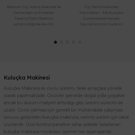
Bıldırcın Tüy Yolma Makinesi ile
Tüy Yolma Makinesi
Zamandan ve Emekten
Parmakları - Efe Kuluçka
Tasarruf Edin! Bıldırcın
Güvencesiyle! Kanatlı
yetiştiriciliğinde devrim
hayvanlarınızın tüylerini
yaratacak EFE-30 ile tanışın!
zahmetsizce yolmak mı
Yük..
istiyorsunuz? Efe Kuluç..
Kuluçka Makinesi
Kuluçka Makinesi ile civciv üretimi, farklı amaçlara yönelik
olarak yapılmaktadır. Civcivler genelde doğal yolla çoğaltılır
ancak bu durum maliyeti arttırdığı gibi, üretim sürecini de
uzatır. Civciv çıkması için gerekli bir mühendislik çalışması
sonucu geliştirilen kuluçka makinesi, verimli üretim için ideal
ürünlerdir. Özel kontrol paneline sahip şekilde tasarlanan
kuluçka makinesi modelleri, işlemin her aşamasında