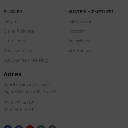
BILGILER
MÜŞTERI HIZMETLERI
İletişim
Hakkımızda
Gizlilik Politikası
Hesabım
Ürün İadesi
Siparişlerim
Kuluçka Center
Site Haritası
Kuluçka Makinesi Blog
Adres
07400 Alanya / Antalya
Fığla Mah. 322 Sok. No. 6 A
0544 232 40 85
0242 606 15 49