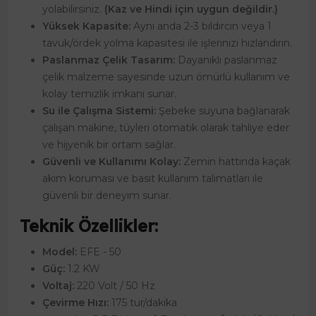
yolabilirsiniz.
(Kaz ve Hindi için uygun değildir.)
Yüksek Kapasite:
Aynı anda 2-3 bıldırcın veya 1
tavuk/ördek yolma kapasitesi ile işlerinizi hızlandırın.
Paslanmaz Çelik Tasarım:
Dayanıklı paslanmaz
çelik malzeme sayesinde uzun ömürlü kullanım ve
kolay temizlik imkanı sunar.
Su ile Çalışma Sistemi:
Şebeke suyuna bağlanarak
çalışan makine, tüyleri otomatik olarak tahliye eder
ve hijyenik bir ortam sağlar.
Güvenli ve Kullanımı Kolay:
Zemin hattında kaçak
akım koruması ve basit kullanım talimatları ile
güvenli bir deneyim sunar.
Teknik Özellikler:
Model:
EFE - 50
Güç:
1.2 KW
Voltaj:
220 Volt / 50 Hz
Çevirme Hızı:
175 tur/dakika