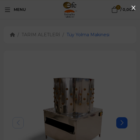
0
MENU
/
0,00₺
TARIM ALETLERİ
Tüy Yolma Makinesi