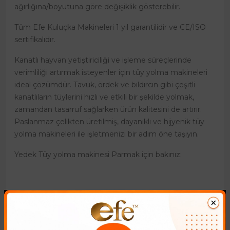
ağırlığına/boyutuna göre değişiklik gösterebilir.
Tüm Efe Kuluçka Makineleri 1 yıl garantilidir ve CE/ISO
sertifikalıdır.
Kanatlı hayvan yetiştiriciliği ve işleme süreçlerinde
verimliliği artırmak isteyenler için tüy yolma makineleri
ideal çözümdür. Tavuk, ördek ve bıldırcın gibi çeşitli
kanatlıların tüylerini hızlı ve etkili bir şekilde yolmak,
zamandan tasarruf sağlarken ürün kalitesini de artırır.
Paslanmaz çelikten üretilmiş, dayanıklı ve hijyenik tüy
yolma makineleri ile işletmenizi bir adım öne taşıyın.
Yedek Tüy yolma makinesi Parmak için bakınız: