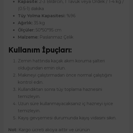
Kapasite:
2-3 Bıldırcın, 1 Tavuk veya Ördek / 1-4 kg /
(0.5-1) dakika
Tüy Yolma Kapasitesi:
%96
Ağırlık:
35 kg
Ölçüler:
50*50*95 cm
Malzeme:
Paslanmaz Çelik
Kullanım İpuçları:
Zemin hattında kaçak akım koruma şalteri
olduğundan emin olun.
Makineyi çalıştırmadan önce normal çalıştığını
kontrol edin.
Kullandıktan sonra tüy toplama haznesini
temizleyin.
Uzun süre kullanmayacaksanız iç hazneyi iyice
temizleyin.
Kayış gevşemesi durumunda kayış vidasını sıkın.
Not:
Kargo ücreti alıcıya aittir ve ürünün