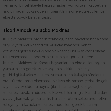
herhangi bir tehlikeyle karşılaşmadan, yumurtaları kaybetme
riski olmadan yüksek verim garantili makineler, üreticiler için
elbette büyük bir avantajdır.
Ticari Amaçlı Kuluçka Makinesi
Kuluçka Makinesi Modern teknoloji, insan hayatına her alanda
büyük yenilikler kazandırdı. Kuluçka makinesi, kanatlı
yetiştiriciliğinin sürekliliğinde ve kazançlı bir iş sektörü olarak
tanımlanmasında önemli bir teknolojik görev üstlenir.
Kuluçka Makinesi ile Kanatlı hayvanlardan elde edilen organik
yumurtaların gerekli ısı ve uygun sıcaklık ile bir araya
getirildiği kuluçka makinesi, yumurtaların kuluçka sürelerinin
hızlı sürede tamamlanmasını ve kısa bir zaman içerisinde çok
sayıda civciv elde etmeyi sağlar. Ticari amaçlı kuluçka
makinesi tavuk, hindi, ördek, kaz ve bıldırcın gibi kanatlılardan
civciv çıkarmak için kullanılır. Kanatlı üretimi sektöründe etkin
rol oynayan kuluçka makinesi modelleri, gerek tasarımı
gerekse fonksiyonelliği açısıyla çevresel faktörlere uygun