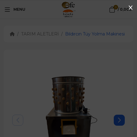
0
MENU
/
0,00₺
TARIM ALETLERİ
Bıldırcın Tüy Yolma Makinesi