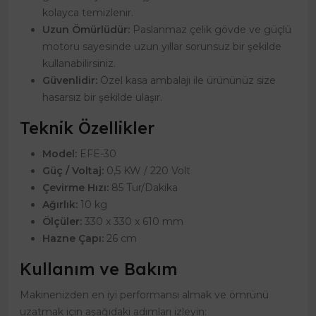
kolayca temizlenir.
Uzun Ömürlüdür:
Paslanmaz çelik gövde ve güçlü
motoru sayesinde uzun yıllar sorunsuz bir şekilde
kullanabilirsiniz.
Güvenlidir:
Özel kasa ambalajı ile ürününüz size
hasarsız bir şekilde ulaşır.
Teknik Özellikler
Model:
EFE-30
Güç / Voltaj:
0,5 KW / 220 Volt
Çevirme Hızı:
85 Tur/Dakika
Ağırlık:
10 kg
Ölçüler:
330 x 330 x 610 mm
Hazne Çapı:
26 cm
Kullanım ve Bakım
Makinenizden en iyi performansı almak ve ömrünü
uzatmak için aşağıdaki adımları izleyin: