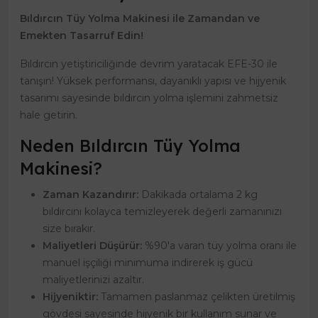
Bıldırcın Tüy Yolma Makinesi ile Zamandan ve
Emekten Tasarruf Edin!
Bıldırcın yetiştiriciliğinde devrim yaratacak EFE-30 ile
tanışın! Yüksek performansı, dayanıklı yapısı ve hijyenik
tasarımı sayesinde bıldırcın yolma işlemini zahmetsiz
hale getirin.
Neden Bıldırcın Tüy Yolma
Makinesi?
Zaman Kazandırır:
Dakikada ortalama 2 kg
bıldırcını kolayca temizleyerek değerli zamanınızı
size bırakır.
Maliyetleri Düşürür:
%90'a varan tüy yolma oranı ile
manuel işçiliği minimuma indirerek iş gücü
maliyetlerinizi azaltır.
Hijyeniktir:
Tamamen paslanmaz çelikten üretilmiş
gövdesi sayesinde hijyenik bir kullanım sunar ve