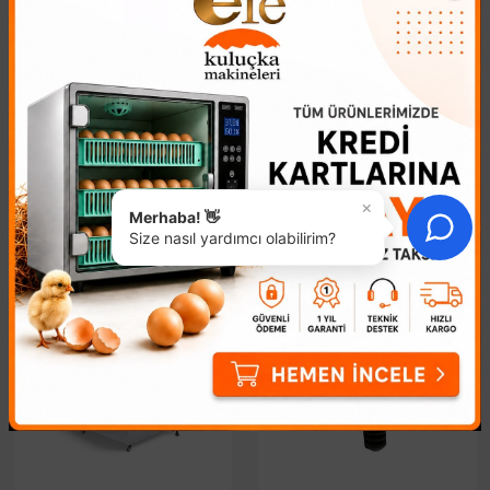
Bıldırcın tüy yolma makinesi haricinde tavuk ve kaz tüy
yolma makinemizi inceleyiniz.
×
Benzer Ürünler
Merhaba! 👋
Size nasıl yardımcı olabilirim?