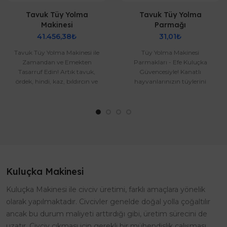
Tavuk Tüy Yolma
Tavuk Tüy Yolma
Makinesi
Parmağı
41.456,38₺
31,01₺
Tavuk Tüy Yolma Makinesi ile
Tüy Yolma Makinesi
Zamandan ve Emekten
Parmakları - Efe Kuluçka
Tasarruf Edin! Artık tavuk,
Güvencesiyle! Kanatlı
ördek, hindi, kaz, bıldırcın ve
hayvanlarınızın tüylerini
diğer kanatlı hayvanlarınızı..
zahmetsizce yolmak mı
istiyorsunuz? Efe Kuluç..
Kuluçka Makinesi
Kuluçka Makinesi ile civciv üretimi, farklı amaçlara yönelik
olarak yapılmaktadır. Civcivler genelde doğal yolla çoğaltılır
ancak bu durum maliyeti arttırdığı gibi, üretim sürecini de
uzatır. Civciv çıkması için gerekli bir mühendislik çalışması