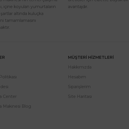
avantajdır.
, içine koyulan yumurtaların
 şartlar altında kuluçka
rini tamamlamasını
ktır.
LER
MÜŞTERI HIZMETLERI
m
Hakkımızda
 Politikası
Hesabım
adesi
Siparişlerim
a Center
Site Haritası
a Makinesi Blog