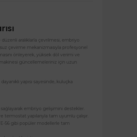
rısı
e düzenli aralıklarla çevrilmesi, embriyo
usursuz çevirme mekanizmasıyla profesyonel
şmasını önleyerek, yüksek döl verimi ve
a makinesi güncellemeleriniz için uzun
 dayanıklı yapısı sayesinde, kuluçka
sağlayarak embriyo gelişimini destekler.
e termostat yapılarıyla tam uyumlu çalışır.
E-56 gibi popüler modellerle tam