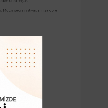
den üretilmiştir.
r. Motor seçimi ihtiyaçlarınıza göre