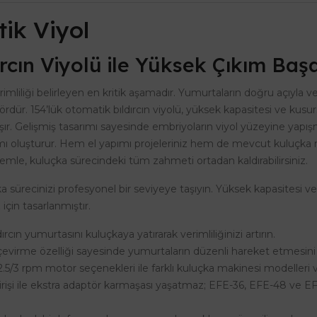
tik Viyol
rcın Viyolü ile Yüksek Çıkım Başa
erimliliği belirleyen en kritik aşamadır. Yumurtaların doğru açıyla v
tördür. 154’lük otomatik bıldırcın viyolü, yüksek kapasitesi ve k
aşır. Gelişmiş tasarımı sayesinde embriyoların viyol yüzeyine yapı
 ortamı oluşturur. Hem el yapımı projeleriniz hem de mevcut kuluçk
mle, kuluçka sürecindeki tüm zahmeti ortadan kaldırabilirsiniz.
ka sürecinizi profesyonel bir seviyeye taşıyın. Yüksek kapasitesi ve
in tasarlanmıştır.
rcın yumurtasını kuluçkaya yatırarak verimliliğinizi artırın.
virme özelliği sayesinde yumurtaların düzenli hareket etmesini 
5/3 rpm motor seçenekleri ile farklı kuluçka makinesi modelleri v
işi ile ekstra adaptör karmaşası yaşatmaz; EFE-36, EFE-48 ve EF