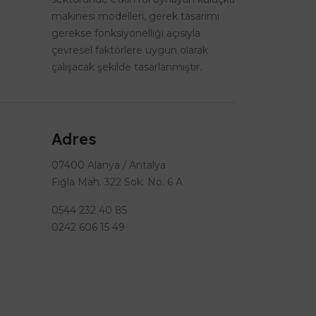
makinesi modelleri, gerek tasarımı
gerekse fonksiyonelliği açısıyla
çevresel faktörlere uygun olarak
çalışacak şekilde tasarlanmıştır.
Adres
07400 Alanya / Antalya
Fığla Mah. 322 Sok. No. 6 A
0544 232 40 85
0242 606 15 49