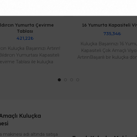
ıldırcın Yumurta Çevirme
16 Yumurta Kapasiteli Vi
Tablası
735,34₺
421,22₺
Kuluçka Başarınızı 16 Yum
rcın Kuluçka Başarınızı Artırın!
Kapasiteli Çok Amaçlı Viyol
Bıldırcın Yumurtası Kapasiteli
ArtırınBaşarılı bir kuluçka dö
evirme Tablası ile kuluçka
doğru ekipman seçimiyle ba
cinizi optimize edin. Bu özel
Kuluçka sü..
ta..
Amaçlı Kuluçka
esi
 makinesi adı altında satışa