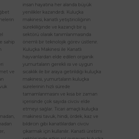
insan hayatına her alanda büyük
ağbet
yenilikler kazandırdı. Kuluçka
nelerin
makinesi, kanatlı yetiştiriciliğinin
sürekliliğinde ve kazançlı bir iş
el
sektörü olarak tanımlanmasında
re sahip
önemli bir teknolojik görev üstlenir.
n
Kuluçka Makinesi ile Kanatlı
hayvanlardan elde edilen organik
ri
yumurtaların gerekli ısı ve uygun
izmet ve
sıcaklık ile bir araya getirildiği kuluçka
an
makinesi, yumurtaların kuluçka
avuk
sürelerinin hızlı sürede
tamamlanmasını ve kısa bir zaman
içerisinde çok sayıda civciv elde
etmeyi sağlar. Ticari amaçlı kuluçka
şmadan,
makinesi tavuk, hindi, ördek, kaz ve
lmadan
bıldırcın gibi kanatlılardan civciv
er,
çıkarmak için kullanılır. Kanatlı üretimi
sektöründe etkin rol oynayan kuluçka