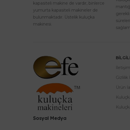
kapasiteli makine de vardır, binlerce
mantığı
yumurta kapasiteli makineler de
gerekli
bulunmaktadır. Üstelik kuluçka
sürele
makinesi.
sağlama
BILGI
İletişi
Gizlilik
Ürün İ
Kuluçk
Kuluçk
Sosyal Medya