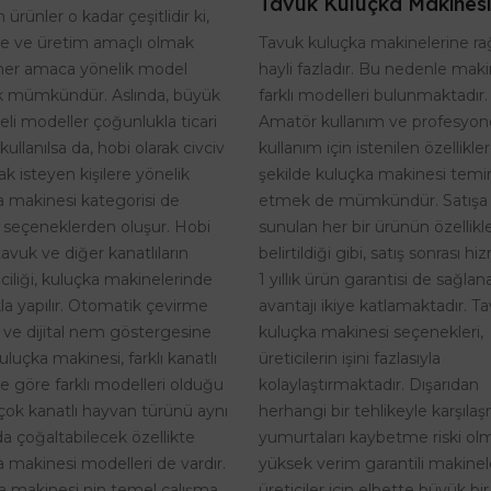
Tavuk Kuluçka Makinesi
 ürünler o kadar çeşitlidir ki,
Tavuk kuluçka makinelerine r
te ve üretim amaçlı olmak
hayli fazladır. Bu nedenle maki
her amaca yönelik model
farklı modelleri bulunmaktadır.
 mümkündür. Aslında, büyük
Amatör kullanım ve profesyon
eli modeller çoğunlukla ticari
kullanım için istenilen özellikle
kullanılsa da, hobi olarak civciv
şekilde kuluçka makinesi temi
k isteyen kişilere yönelik
etmek de mümkündür. Satışa
a makinesi kategorisi de
sunulan her bir ürünün özellikle
 seçeneklerden oluşur. Hobi
belirtildiği gibi, satış sonrası h
tavuk ve diğer kanatlıların
1 yıllık ürün garantisi de sağlan
riciliği, kuluçka makinelerinde
avantajı ikiye katlamaktadır. T
kla yapılır. Otomatik çevirme
kuluçka makinesi seçenekleri,
i ve dijital nem göstergesine
üreticilerin işini fazlasıyla
uluçka makinesi, farklı kanatlı
kolaylaştırmaktadır. Dışarıdan
ne göre farklı modelleri olduğu
herhangi bir tehlikeyle karşıla
rçok kanatlı hayvan türünü aynı
yumurtaları kaybetme riski o
a çoğaltabilecek özellikte
yüksek verim garantili makinel
 makinesi modelleri de vardır.
üreticiler için elbette büyük bir
a makinesi nin temel çalışma