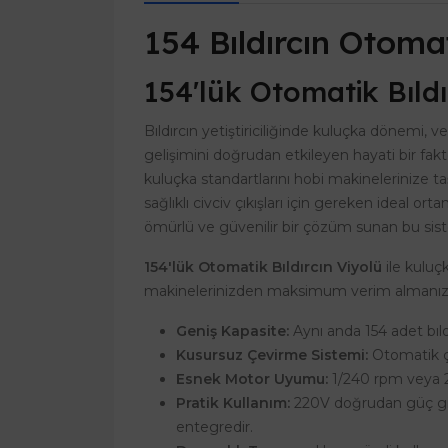
154 Bıldırcın Otoma
154'lük Otomatik Bıldı
Bıldırcın yetiştiriciliğinde kuluçka dönemi, v
gelişimini doğrudan etkileyen hayati bir fak
kuluçka standartlarını hobi makinelerinize t
sağlıklı civciv çıkışları için gereken ideal
ömürlü ve güvenilir bir çözüm sunan bu siste
154'lük Otomatik Bıldırcın Viyolü
ile kuluç
makinelerinizden maksimum verim almanız iç
Geniş Kapasite:
Aynı anda 154 adet bıldı
Kusursuz Çevirme Sistemi:
Otomatik çe
Esnek Motor Uyumu:
1/240 rpm veya 2.
Pratik Kullanım:
220V doğrudan güç gir
entegredir.