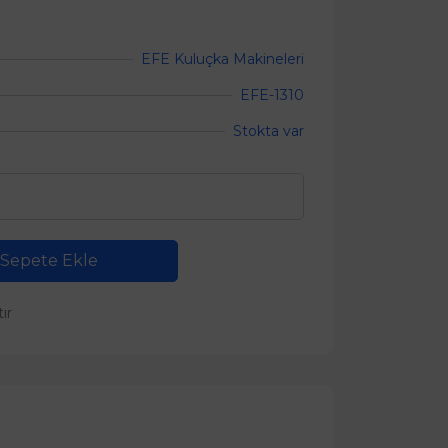
EFE Kuluçka Makineleri
EFE-1310
Stokta var
Sepete Ekle
tır