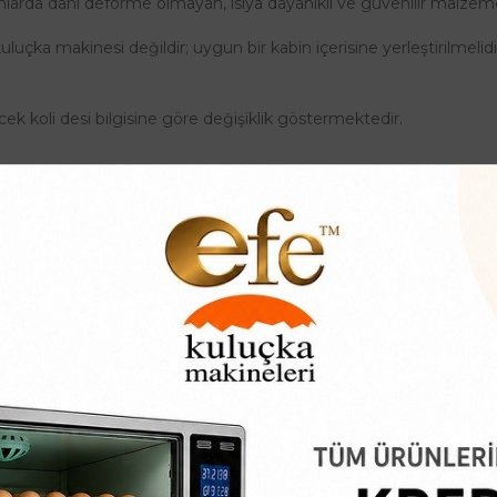
mlarda dahi deforme olmayan, ısıya dayanıklı ve güvenilir malzeme
luçka makinesi değildir; uygun bir kabin içerisine yerleştirilmelidi
ecek koli desi bilgisine göre değişiklik göstermektedir.