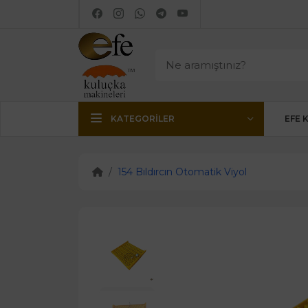
KATEGORILER
EFE 
154 Bıldırcın Otomatik Viyol