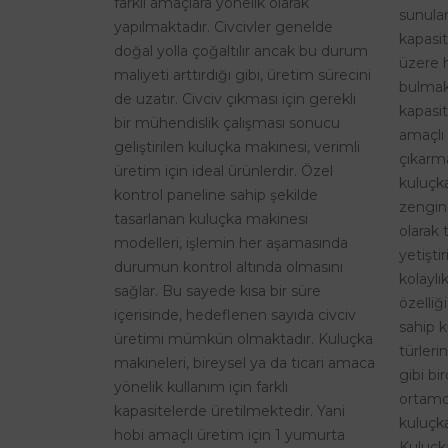
farklı amaçlara yönelik olarak
sunulan
yapılmaktadır. Civcivler genelde
kapasi
doğal yolla çoğaltılır ancak bu durum
üzere 
maliyeti arttırdığı gibi, üretim sürecini
bulmak
de uzatır. Civciv çıkması için gerekli
kapasit
bir mühendislik çalışması sonucu
amaçlı 
geliştirilen kuluçka makinesi, verimli
çıkarma
üretim için ideal ürünlerdir. Özel
kuluçk
kontrol paneline sahip şekilde
zengin
tasarlanan kuluçka makinesi
olarak 
modelleri, işlemin her aşamasında
yetişti
durumun kontrol altında olmasını
kolaylı
sağlar. Bu sayede kısa bir süre
özelliğ
içerisinde, hedeflenen sayıda civciv
sahip k
üretimi mümkün olmaktadır. Kuluçka
türleri
makineleri, bireysel ya da ticari amaca
gibi bi
yönelik kullanım için farklı
ortamd
kapasitelerde üretilmektedir. Yani
kuluçka
hobi amaçlı üretim için 1 yumurta
Kuluçk