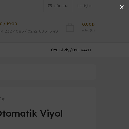
BÜLTEN
İLETIŞIM
0 / 19:00
0,00₺
adet (0)
4 232 4085 / 0242 606 15 49
ÜYE GIRIŞ /
ÜYE KAYIT
Yap
 Otomatik Viyol