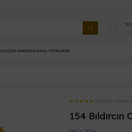
9:0
054
KULUÇKA MAKINESI NASIL SIFIRLANIR
5 yorum
/
Yorum 
154 Bıldırcın