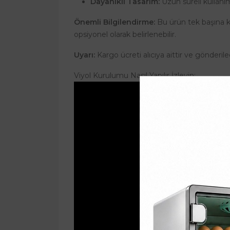
Dayanıklı Tasarım:
Uzun süreli kullanı
Önemli Bilgilendirme:
Bu ürün tek başına ku
opsiyonel olarak belirlenebilir.
Uyarı:
Kargo ücreti alıcıya aittir ve gönderil
Viyol Kurulumu Nasıl Yapılır İzleyin: