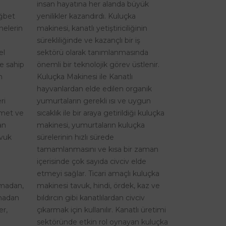
insan hayatına her alanda büyük
ağbet
yenilikler kazandırdı. Kuluçka
nelerin
makinesi, kanatlı yetiştiriciliğinin
sürekliliğinde ve kazançlı bir iş
el
sektörü olarak tanımlanmasında
re sahip
önemli bir teknolojik görev üstlenir.
n
Kuluçka Makinesi ile Kanatlı
hayvanlardan elde edilen organik
ri
yumurtaların gerekli ısı ve uygun
izmet ve
sıcaklık ile bir araya getirildiği kuluçka
an
makinesi, yumurtaların kuluçka
avuk
sürelerinin hızlı sürede
tamamlanmasını ve kısa bir zaman
içerisinde çok sayıda civciv elde
etmeyi sağlar. Ticari amaçlı kuluçka
şmadan,
makinesi tavuk, hindi, ördek, kaz ve
lmadan
bıldırcın gibi kanatlılardan civciv
er,
çıkarmak için kullanılır. Kanatlı üretimi
sektöründe etkin rol oynayan kuluçka