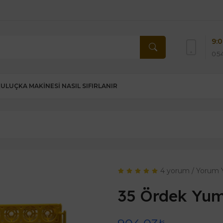
9:0
054
KULUÇKA MAKINESI NASIL SIFIRLANIR
4 yorum
/
Yorum 
35 Ördek Yum