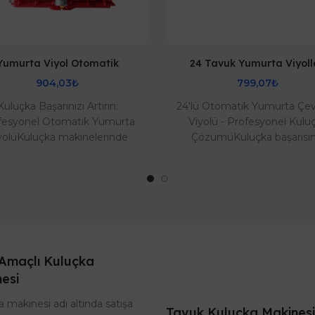
Yumurta Viyol Otomatik
24 Tavuk Yumurta Viyoll
904,03₺
799,07₺
Kuluçka Başarınızı Artırın:
24'lü Otomatik Yumurta Çe
fesyonel Otomatik Yumurta
Viyolü - Profesyonel Kulu
yolüKuluçka makinelerinde
ÇözümüKuluçka başarısın
ek çıkım oranı elde etmenin
anahtarı, embriyonun yum
sırrı, yumurtaların doğ..
kabuğuna yapışmasını önl
Amaçlı Kuluçka
esi
 makinesi adı altında satışa
Tavuk Kuluçka Makinesi