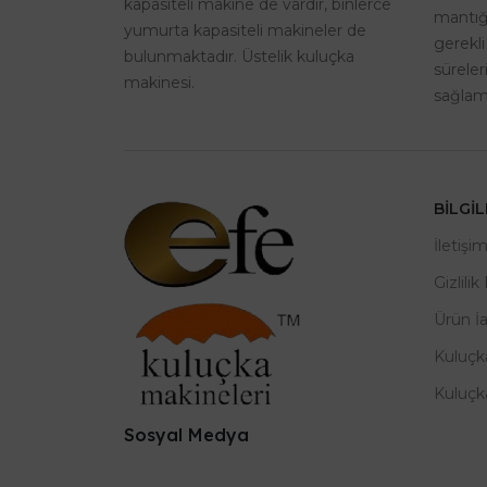
kapasiteli makine de vardır, binlerce
mantığı
yumurta kapasiteli makineler de
gerekli
bulunmaktadır. Üstelik kuluçka
sürele
makinesi.
sağlama
BILGI
İletişi
Gizlilik
Ürün İ
Kuluçk
Kuluçk
Sosyal Medya