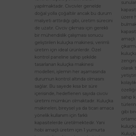
sunulan
yapılmaktadır. Civcivler genelde
kapasi
doğal yolla çoğaltılır ancak bu durum
üzere 
maliyeti arttırdığı gibi, üretim sürecini
bulmak
de uzatır. Civciv çıkması için gerekli
kapasit
bir mühendislik çalışması sonucu
amaçlı 
geliştirilen kuluçka makinesi, verimli
çıkarma
üretim için ideal ürünlerdir. Özel
kuluçk
kontrol paneline sahip şekilde
zengin
tasarlanan kuluçka makinesi
olarak 
modelleri, işlemin her aşamasında
yetişti
durumun kontrol altında olmasını
kolaylı
sağlar. Bu sayede kısa bir süre
özelliğ
içerisinde, hedeflenen sayıda civciv
sahip k
üretimi mümkün olmaktadır. Kuluçka
türleri
makineleri, bireysel ya da ticari amaca
gibi bi
yönelik kullanım için farklı
ortamd
kapasitelerde üretilmektedir. Yani
kuluçka
hobi amaçlı üretim için 1 yumurta
Kuluçk