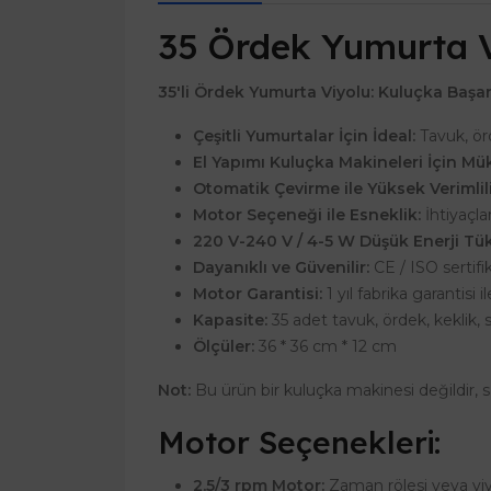
35 Ördek Yumurta 
35'li Ördek Yumurta Viyolu: Kuluçka Başarı
Çeşitli Yumurtalar İçin İdeal:
Tavuk, ör
El Yapımı Kuluçka Makineleri İçin M
Otomatik Çevirme ile Yüksek Verimlili
Motor Seçeneği ile Esneklik:
İhtiyaçla
220 V-240 V / 4-5 W Düşük Enerji Tük
Dayanıklı ve Güvenilir:
CE / ISO sertifi
Motor Garantisi:
1 yıl fabrika garantisi 
Kapasite:
35 adet tavuk, ördek, keklik, s
Ölçüler:
36 * 36 cm * 12 cm
Not:
Bu ürün bir kuluçka makinesi değildir, 
Motor Seçenekleri:
2.5/3 rpm Motor:
Zaman rölesi veya viy