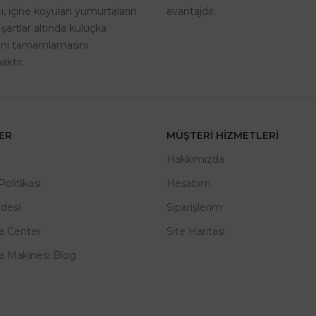
avantajdır.
, içine koyulan yumurtaların
 şartlar altında kuluçka
rini tamamlamasını
ktır.
LER
MÜŞTERI HIZMETLERI
m
Hakkımızda
 Politikası
Hesabım
adesi
Siparişlerim
a Center
Site Haritası
a Makinesi Blog