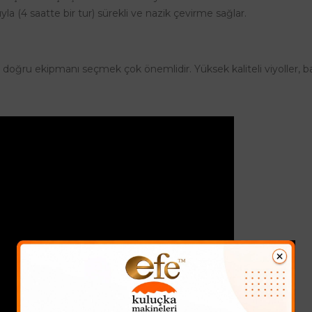
la (4 saatte bir tur) sürekli ve nazik çevirme sağlar.
oğru ekipmanı seçmek çok önemlidir. Yüksek kaliteli viyoller, baş