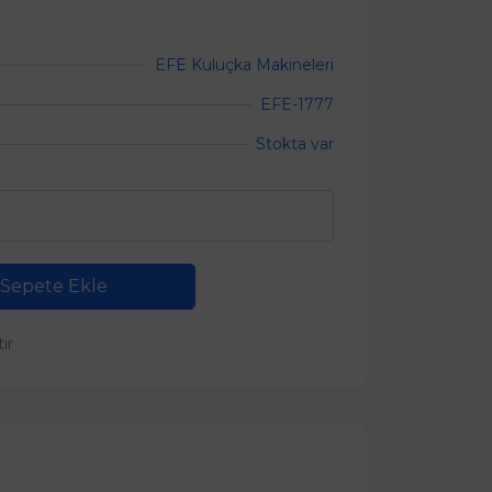
EFE Kuluçka Makineleri
EFE-1777
Stokta var
Sepete Ekle
tır