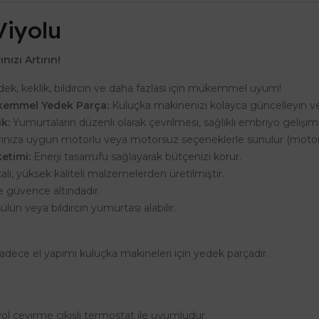
Viyolu
nızı Artırın!
dek, keklik, bıldırcın ve daha fazlası için mükemmel uyum!
ükemmel Yedek Parça:
Kuluçka makinenizi kolayca güncelleyin ve
k:
Yumurtaların düzenli olarak çevrilmesi, sağlıklı embriyo gelişimi
rınıza uygun motorlu veya motorsuz seçeneklerle sunulur (motor üc
etimi:
Enerji tasarrufu sağlayarak bütçenizi korur.
kalı, yüksek kaliteli malzemelerden üretilmiştir.
ile güvence altındadır.
ülün veya bıldırcın yumurtası alabilir.
sadece el yapımı kuluçka makineleri için yedek parçadır.
ol çevirme çıkışlı termostat ile uyumludur.