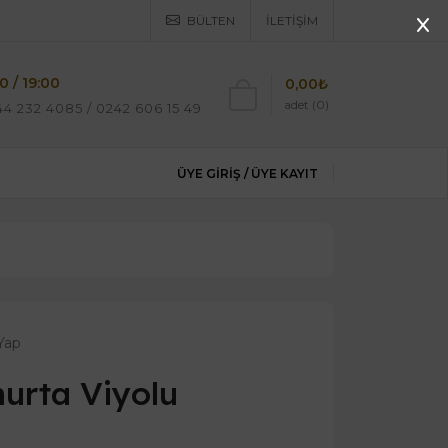
BÜLTEN
İLETIŞIM
0 / 19:00
0,00₺
adet (0)
4 232 4085 / 0242 606 15 49
ÜYE GIRIŞ /
ÜYE KAYIT
Yap
urta Viyolu