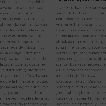
 ürünler o kadar çeşitlidir ki,
Tavuk kuluçka makinelerine r
te ve üretim amaçlı olmak
hayli fazladır. Bu nedenle maki
her amaca yönelik model
farklı modelleri bulunmaktadır.
 mümkündür. Aslında, büyük
Amatör kullanım ve profesyon
eli modeller çoğunlukla ticari
kullanım için istenilen özellikle
kullanılsa da, hobi olarak civciv
şekilde kuluçka makinesi temi
k isteyen kişilere yönelik
etmek de mümkündür. Satışa
a makinesi kategorisi de
sunulan her bir ürünün özellikle
 seçeneklerden oluşur. Hobi
belirtildiği gibi, satış sonrası h
tavuk ve diğer kanatlıların
1 yıllık ürün garantisi de sağlan
riciliği, kuluçka makinelerinde
avantajı ikiye katlamaktadır. T
kla yapılır. Otomatik çevirme
kuluçka makinesi seçenekleri,
i ve dijital nem göstergesine
üreticilerin işini fazlasıyla
uluçka makinesi, farklı kanatlı
kolaylaştırmaktadır. Dışarıdan
ne göre farklı modelleri olduğu
herhangi bir tehlikeyle karşıla
rçok kanatlı hayvan türünü aynı
yumurtaları kaybetme riski o
a çoğaltabilecek özellikte
yüksek verim garantili makinel
 makinesi modelleri de vardır.
üreticiler için elbette büyük bir
a makinesi nin temel çalışma