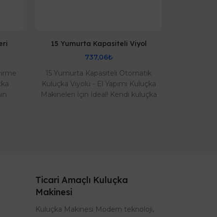
eri
15 Yumurta Kapasiteli Viyol
154 Bıld
737,06₺
virme
15 Yumurta Kapasiteli Otomatik
154'lük Otom
çka
Kuluçka Viyolü - El Yapımı Kuluçka
Yüksek Çı
ın
Makineleri İçin İdeal! Kendi kuluçka
yetiştiric
urta
makinenizi mi yapıyorsunuz? İşte
verimliliği 
e..
s..
Ticari Amaçlı Kuluçka
Makinesi
Kuluçka Makinesi Modern teknoloji,