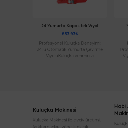
li Viyol
24 Yumurta Kapasiteli Viyol
853,93₺
çin İdeal
Profesyonel Kuluçka Deneyimi:
apasiteli
24'lü Otomatik Yumurta Çevirme
Pro
uluçka
ViyolüKuluçka veriminizi
Vi
kemmel bir
maksimuma çıkarmak için
yüks
36 Yu..
tasarlanan 24'lü otomatik çevi..
Hobi 
Kuluçka Makinesi
Makin
Kuluçka Makinesi ile civciv üretimi,
Kuluçka
farklı amaçlara yönelik olarak