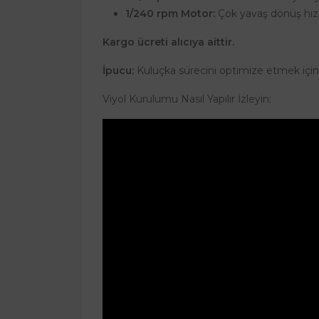
1/240 rpm Motor:
Çok yavaş dönüş hızıy
Kargo ücreti alıcıya aittir.
İpucu:
Kuluçka sürecini optimize etmek için d
Viyol Kurulumu Nasıl Yapılır İzleyin: