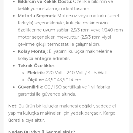
Bıldırcın ve Keklik Dostu:
Özellikle bıldırcın ve
keklik yumurtaları için ideal tasarım.
Motorlu Seçenek:
Motorsuz veya motorlu (ücret
farkıyla) seçenekleriyle, kuluçka makinenizin
özelliklerine uyum sağlar. 2,5/3 rpm veya 1/240 rpm
motor seçenekleri mevcuttur (2,5/3 rpm viyol
çevirme çıkışlı termostat ile çalışmalıdır).
Kolay Montaj:
El yapımı kuluçka makinelerine
kolayca entegre edilebilir.
Teknik Özellikler:
Elektrik:
220 Volt - 240 Volt / 4 - 5 Watt
Ölçüler:
43,5 * 43,5 * 14 cm
Güvenilirlik:
CE / ISO sertifikalı ve 1 yıl fabrika
garantisi ile güvence altında.
Not:
Bu ürün bir kuluçka makinesi değildir, sadece el
yapımı kuluçka makineleri için yedek parçadır. Kargo
ücreti alıcıya aittir.
Neden Bu Viyolü Seçmelisiniz?