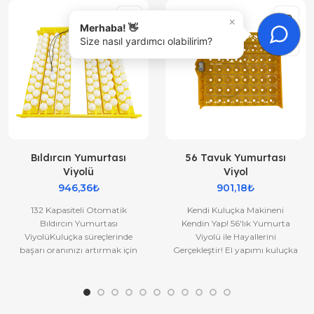
×
Merhaba! 👋
Size nasıl yardımcı olabilirim?
Bıldırcın Yumurtası
56 Tavuk Yumurtası
Viyolü
Viyol
946,36₺
901,18₺
132 Kapasiteli Otomatik
Kendi Kuluçka Makineni
Bıldırcın Yumurtası
Kendin Yap! 56'lık Yumurta
ViyolüKuluçka süreçlerinde
Viyolü ile Hayallerini
başarı oranınızı artırmak için
Gerçekleştir! El yapımı kuluçka
profesyonel çözümler
makineleri projelerin için ideal
sunuyoruz. Bıldır..
ç..