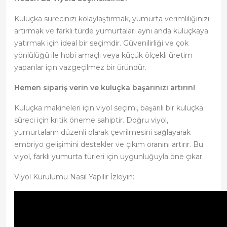
Kuluçka sürecinizi kolaylaştırmak, yumurta verimliliğinizi
artırmak ve farklı türde yumurtaları aynı anda kuluçkaya
yatırmak için ideal bir seçimdir. Güvenilirliği ve çok
yönlülüğü ile hobi amaçlı veya küçük ölçekli üretim
yapanlar için vazgeçilmez bir üründür.
Hemen sipariş verin ve kuluçka başarınızı artırın!
Kuluçka makineleri için viyol seçimi, başarılı bir kuluçka
süreci için kritik öneme sahiptir. Doğru viyol,
yumurtaların düzenli olarak çevrilmesini sağlayarak
embriyo gelişimini destekler ve çıkım oranını artırır. Bu
viyol, farklı yumurta türleri için uygunluğuyla öne çıkar.
Viyol Kurulumu Nasıl Yapılır İzleyin: