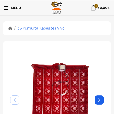
0
MENU
/
0,00₺
36 Yumurta Kapasiteli Viyol